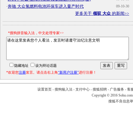
·
奔驰 大众氢燃料电池环保车进入量产时代
09-10-30
更多关于
领驭 大众
的新闻>>
*搜狗拼音输入法，中文处理专家>>
隐藏地址
设为辩论话题
*欢迎您
注册
发言。请点击右上角
“新用户注册”
进行注册！
设置首页
-
搜狗输入法
-
支付中心
-
搜狐招聘
-
广告服务
-
客
Copyright
©
2016 Sohu.com
搜狐不良信息