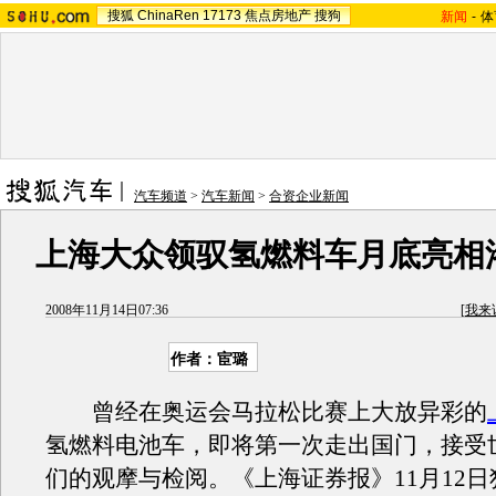
搜狐
ChinaRen
17173
焦点房地产
搜狗
新闻
-
体
汽车频道
>
汽车新闻
>
合资企业新闻
上海大众领驭氢燃料车月底亮相
2008年11月14日07:36
[
我来
作者：宦璐
曾经在奥运会马拉松比赛上大放异彩的
氢燃料电池车，即将第一次走出国门，接受
们的观摩与检阅。《上海证券报》11月12