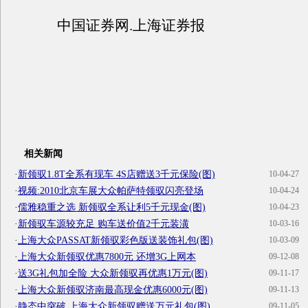
中国证券网.上海证券报
相关新闻
·
新领驭1.8T全系有现车 4S店赠送3千元保险(图)
10-04-27
·
视频:2010北京车展大众帕萨特领驭闪亮登场
10-04-24
·
儒雅稳重之选 新领驭全系让利5千元现金(图)
10-04-23
·
新领驭车源较充足 购车送价值2千元装潢
10-03-16
·
上海大众PASSAT新领驭彩色版送装饰礼包(图)
10-03-09
·
上海大众新领驭优惠7800元 还增3G上网本
09-12-08
·
送3G礼包加全险 大众新领驭再优惠1万元(图)
09-11-17
·
上海大众新领驭济南最高现金优惠6000元(图)
09-11-13
·
静态中突破 上海大众新领驭赠送万元礼包(图)
09-11-05