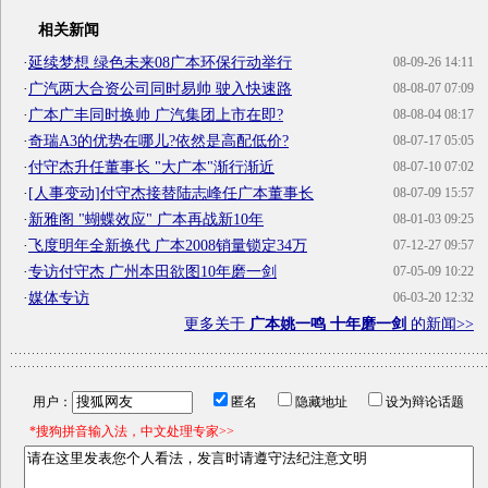
相关新闻
·
延续梦想 绿色未来08广本环保行动举行
08-09-26 14:11
·
广汽两大合资公司同时易帅 驶入快速路
08-08-07 07:09
·
广本广丰同时换帅 广汽集团上市在即?
08-08-04 08:17
·
奇瑞A3的优势在哪儿?依然是高配低价?
08-07-17 05:05
·
付守杰升任董事长 "大广本"渐行渐近
08-07-10 07:02
·
[人事变动]付守杰接替陆志峰任广本董事长
08-07-09 15:57
·
新雅阁 "蝴蝶效应" 广本再战新10年
08-01-03 09:25
·
飞度明年全新换代 广本2008销量锁定34万
07-12-27 09:57
·
专访付守杰 广州本田欲图10年磨一剑
07-05-09 10:22
·
媒体专访
06-03-20 12:32
更多关于
广本姚一鸣 十年磨一剑
的新闻>>
用户：
匿名
隐藏地址
设为辩论话题
*搜狗拼音输入法，中文处理专家>>