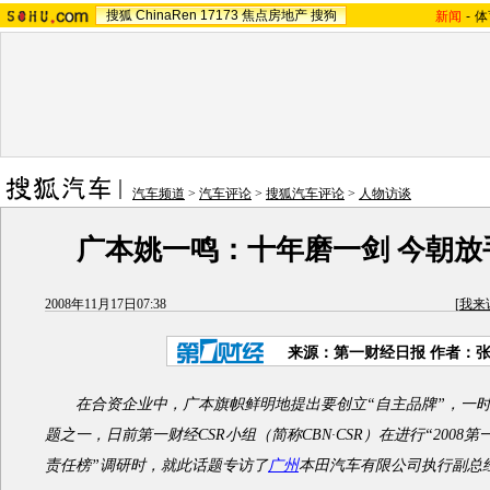
搜狐
ChinaRen
17173
焦点房地产
搜狗
新闻
-
体
汽车频道
>
汽车评论
>
搜狐汽车评论
>
人物访谈
广本姚一鸣：十年磨一剑 今朝放
2008年11月17日07:38
[
我来
来源：第一财经日报 作者：
在合资企业中，广本旗帜鲜明地提出要创立“自主品牌”，一时
题之一，日前第一财经CSR小组（简称CBN·CSR）在进行“2008
责任榜”调研时，就此话题专访了
广州
本田汽车有限公司执行副总