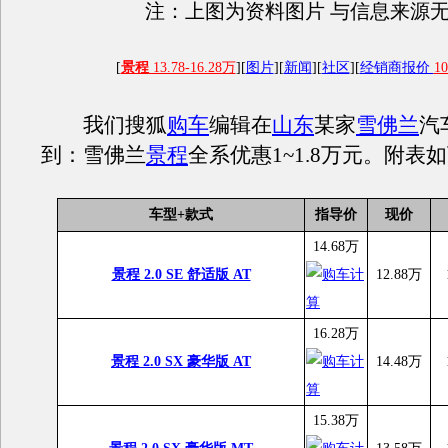
注：上图为资料图片 与信息来源
[
景程
13.78-16.28万
][
图片
][
新闻
][
社区
][
经销商报价
10
我们搜狐
购车
编辑在
山东
某家
雪佛兰
汽
到：雪佛兰
景程
全系优惠1~1.8万元。附表
车型+款式
指导价
现价
14.68万
景程 2.0 SE 舒适版 AT
12.88万
16.28万
景程 2.0 SX 豪华版 AT
14.48万
15.38万