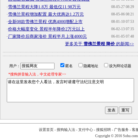
·
雪佛兰景程大降1.8万 最低仅11.98万元
08-05-27 08:29
·
雪佛兰景程增加配置 最大优惠达1.2万元
08-05-06 08:21
·
全新08款雪佛兰景程 优惠4000增配上市
08-01-10 07:53
·
价格大幅度变化 景程半年降价2万元以上
06-02-13 07:35
·
厂家降价后商家涨价 景程半月上涨4000元
06-01-05 07:48
更多关于
雪佛兰景程 降价
的新闻>>
用户：
匿名
隐藏地址
设为辩论话题
*搜狗拼音输入法，中文处理专家>>
设置首页
-
搜狗输入法
-
支付中心
-
搜狐招聘
-
广告服务
-
客
Copyright
©
2016 Sohu.com