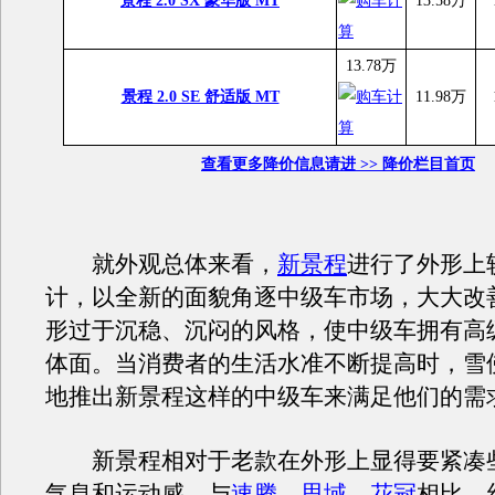
景程 2.0 SX 豪华版 MT
13.58万
13.78万
景程 2.0 SE 舒适版 MT
11.98万
查看更多降价信息请进 >> 降价栏目首页
就外观总体来看，
新景程
进行了外形上
计，以全新的面貌角逐中级车市场，大大改
形过于沉稳、沉闷的风格，使中级车拥有高
体面。当消费者的生活水准不断提高时，雪
地推出新景程这样的中级车来满足他们的需
新景程相对于老款在外形上显得要紧凑
气息和运动感，与
速腾
、
思域
、
花冠
相比，