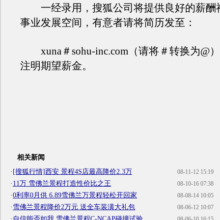
一经录用，搜狐公司将提供良好的薪酬
事业发展空间，有意者请将简历发至：
xuna＃sohu-inc.com（请将＃转换为
注明期望薪金。
相关新闻
·
[搜狐行情]西安 景程4S店最高降价2.3万
08-11-12 15:19
·
11万 雪佛兰景程打造性价比之王
08-10-16 07:38
·
0利率0月供 6.89雪佛兰万景程轻松开回家
08-08-14 10:05
·
雪佛兰景程降价2万元 送全车装潢大礼包
08-06-12 10:07
·
自信能否如我 雪佛兰景程C-NCAP碰撞试验
08-06-10 16:15