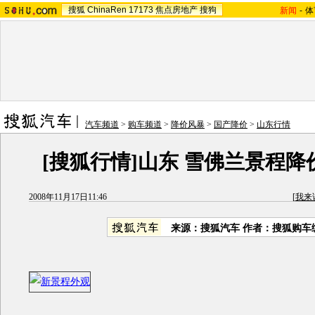
搜狐
ChinaRen
17173
焦点房地产
搜狗
新闻
-
体
汽车频道
>
购车频道
>
降价风暴
>
国产降价
>
山东行情
[搜狐行情]山东 雪佛兰景程降价1
2008年11月17日11:46
[
我来
来源：搜狐汽车 作者：搜狐购车