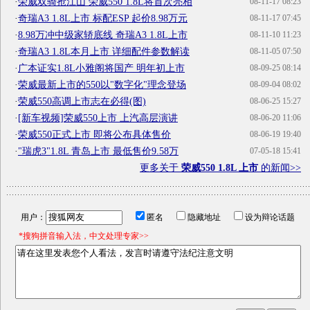
·
荣威双骑抢江山 荣威550 1.8L将首次亮相
08-11-17 08:23
·
奇瑞A3 1.8L上市 标配ESP 起价8.98万元
08-11-17 07:45
·
8.98万冲中级家轿底线 奇瑞A3 1.8L上市
08-11-10 11:23
·
奇瑞A3 1.8L本月上市 详细配件参数解读
08-11-05 07:50
·
广本证实1.8L小雅阁将国产 明年初上市
08-09-25 08:14
·
荣威最新上市的550以"数字化"理念登场
08-09-04 08:02
·
荣威550高调上市志在必得(图)
08-06-25 15:27
·
[新车视频]荣威550上市 上汽高层演讲
08-06-20 11:06
·
荣威550正式上市 即将公布具体售价
08-06-19 19:40
·
"瑞虎3"1.8L 青岛上市 最低售价9.58万
07-05-18 15:41
更多关于
荣威550 1.8L 上市
的新闻>>
用户：
匿名
隐藏地址
设为辩论话题
*搜狗拼音输入法，中文处理专家>>