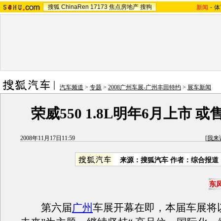
搜狐
ChinaRen
17173
焦点房地产
搜狗
新闻
-
体
汽车频道
>
专题
>
2008广州车展-广州丰田特约
>
展车新闻
荣威550 1.8L明年6月上市 或售
2008年11月17日11:59
[
我来
来源：搜狐汽车 作者：综合报道
第六届
广州
车展开幕在即，本届车展将