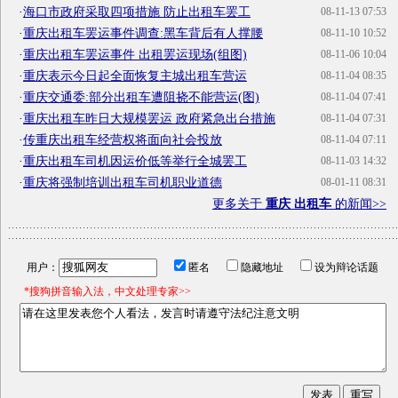
·
海口市政府采取四项措施 防止出租车罢工
08-11-13 07:53
·
重庆出租车罢运事件调查:黑车背后有人撑腰
08-11-10 10:52
·
重庆出租车罢运事件 出租罢运现场(组图)
08-11-06 10:04
·
重庆表示今日起全面恢复主城出租车营运
08-11-04 08:35
·
重庆交通委:部分出租车遭阻挠不能营运(图)
08-11-04 07:41
·
重庆出租车昨日大规模罢运 政府紧急出台措施
08-11-04 07:31
·
传重庆出租车经营权将面向社会投放
08-11-04 07:11
·
重庆出租车司机因运价低等举行全城罢工
08-11-03 14:32
·
重庆将强制培训出租车司机职业道德
08-01-11 08:31
更多关于
重庆 出租车
的新闻>>
用户：
匿名
隐藏地址
设为辩论话题
*搜狗拼音输入法，中文处理专家>>