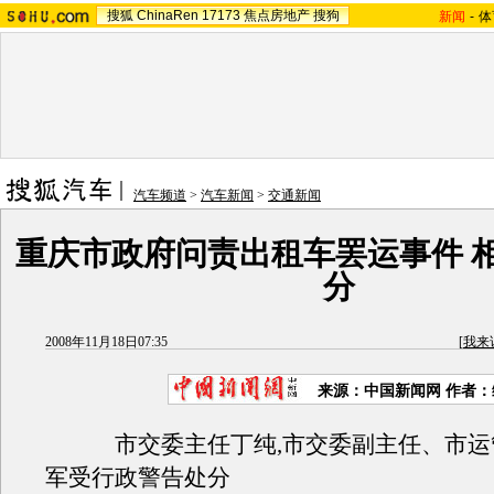
搜狐
ChinaRen
17173
焦点房地产
搜狗
新闻
-
体
汽车频道
>
汽车新闻
>
交通新闻
重庆市政府问责出租车罢运事件 
分
2008年11月18日07:35
[
我来
来源：中国新闻网 作者
市交委主任丁纯,市交委副主任、市运
军受行政警告处分