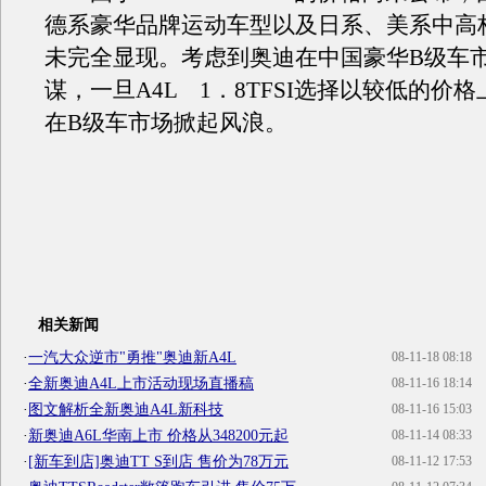
德系豪华品牌运动车型以及日系、美系中高
未完全显现。考虑到奥迪在中国豪华B级车
谋，一旦A4L 1．8TFSI选择以较低的价
在B级车市场掀起风浪。
相关新闻
·
一汽大众逆市"勇推"奥迪新A4L
08-11-18 08:18
·
全新奥迪A4L上市活动现场直播稿
08-11-16 18:14
·
图文解析全新奥迪A4L新科技
08-11-16 15:03
·
新奥迪A6L华南上市 价格从348200元起
08-11-14 08:33
·
[新车到店]奥迪TT S到店 售价为78万元
08-11-12 17:53