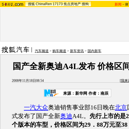
搜狐
ChinaRen
17173
焦点房地产
搜狗
新闻
-
体
汽车频道
>
购车频道
>
新车资讯
>
国内新车
国产全新奥迪A4L发布 价格区间
2008年11月18日08:54
[
我来
来源：新华网 作者：南辰
一汽
大众
奥迪销售事业部16日晚在
北京
式发布了国产全新
奥迪
A4L。
先行上市的是2．
个版本的车型，价格区间为29．88万元至38