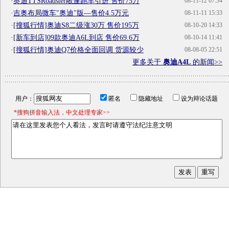
·
奥迪TTSRoadster敞篷跑车引进 售价75万
08-11-12 07:34
·
吉奥布局微车"奥迪"版—售价4.5万元
08-11-11 15:33
·
[搜狐行情]奥迪S8二级涨30万 售价195万
08-10-20 14:33
·
[新车到店]09款奥迪A6L到店 售价69.6万
08-10-14 11:41
·
[搜狐行情]奥迪Q7价格全面回调 货源较少
08-08-05 22:51
更多关于
奥迪A4L
的新闻>>
用户：
匿名
隐藏地址
设为辩论话题
*搜狗拼音输入法，中文处理专家>>