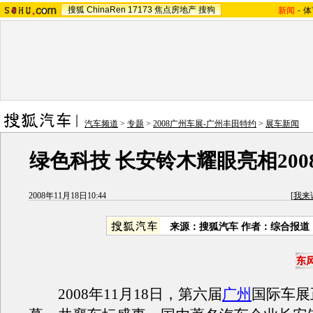
搜狐
ChinaRen
17173
焦点房地产
搜狗
新闻
-
体
汽车频道
>
专题
>
2008广州车展-广州丰田特约
>
展车新闻
绿色科技 长安铃木耀眼亮相200
2008年11月18日10:44
[
我来
来源：搜狐汽车 作者：综合报道
2008年11月18日，第六届
广州
国际车展