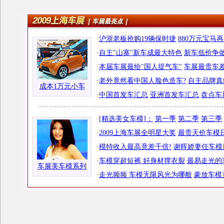
·
沪浙老板抢购19辆保时捷
880万元宝马
·
自主"山寨"新车成最大特色
新车低价争做
·
本届车展最给"国人提气车"
车展最贵车差
·
老外竟然看中国人脸色造车?
自主品牌真
成本1万元小车
·
中国首发车汇总
亚洲首发车汇总
盘点车
·
[精选美女车模]：
第一季
第二季
第三季
·
2009上海车展全明星大奖
最贵天价车模日
·
模特收入最高竟差千倍!
谢晖娇妻任车模
·
车模穿超短裤 好身材撑衣裂
最易走光的
车展美车模系列
·
走光频频 车模无限风光为哪般
豪放车模