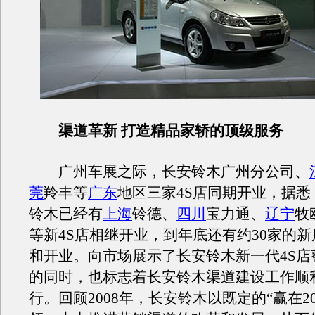
渠道革新 打造精品家轿的顶级服务
广州车展之际，长安铃木广州分公司、
莞
羚丰等
广东
地区三家4S店同期开业，据悉
铃木已经有
上海
铃德、
四川
宝力通、
辽宁
牧
等新4S店相继开业，到年底还有约30家的
和开业。向市场展示了长安铃木新一代4S店
的同时，也标志着长安铃木渠道建设工作顺
行。回顾2008年，长安铃木以既定的“赢在20