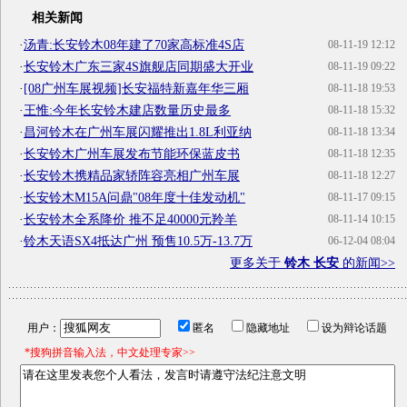
相关新闻
·
汤青:长安铃木08年建了70家高标准4S店
08-11-19 12:12
·
长安铃木广东三家4S旗舰店同期盛大开业
08-11-19 09:22
·
[08广州车展视频]长安福特新嘉年华三厢
08-11-18 19:53
·
王惟:今年长安铃木建店数量历史最多
08-11-18 15:32
·
昌河铃木在广州车展闪耀推出1.8L利亚纳
08-11-18 13:34
·
长安铃木广州车展发布节能环保蓝皮书
08-11-18 12:35
·
长安铃木携精品家轿阵容亮相广州车展
08-11-18 12:27
·
长安铃木M15A问鼎"08年度十佳发动机"
08-11-17 09:15
·
长安铃木全系降价 推不足40000元羚羊
08-11-14 10:15
·
铃木天语SX4抵达广州 预售10.5万-13.7万
06-12-04 08:04
更多关于
铃木 长安
的新闻>>
用户：
匿名
隐藏地址
设为辩论话题
*搜狗拼音输入法，中文处理专家>>