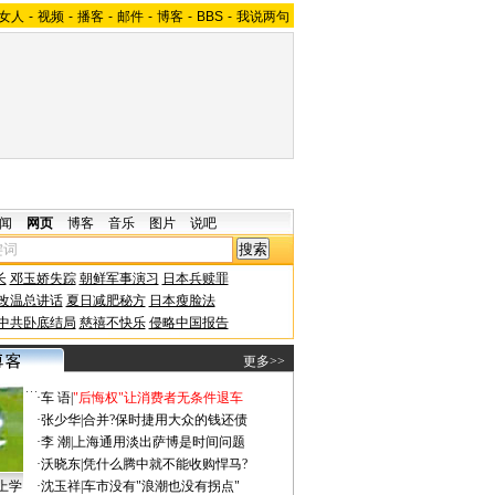
女人
-
视频
-
播客
-
邮件
-
博客
-
BBS
-
我说两句
闻
网页
博客
音乐
图片
说吧
长
邓玉娇失踪
朝鲜军事演习
日本兵赎罪
改温总讲话
夏日减肥秘方
日本瘦脸法
中共卧底结局
慈禧不快乐
侵略中国报告
更多>>
·
车 语
|
"后悔权"让消费者无条件退车
·
张少华
|
合并?保时捷用大众的钱还债
·
李 潮
|
上海通用淡出萨博是时间问题
·
沃晓东
|
凭什么腾中就不能收购悍马?
上学
·
沈玉祥
|
车市没有"浪潮也没有拐点"