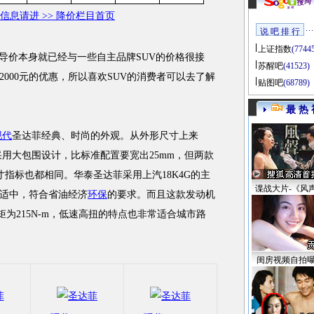
信息请进 >> 降价栏目首页
说 吧 排 行
上证指数
(7744
导价本身就已经与一些自主品牌SUV的价格很接
苏醒吧
(41523)
000元的优惠，所以喜欢SUV的消费者可以去了解
贴图吧
(68789)
最 热 
现代
圣达菲经典、时尚的外观。从外形尺寸上来
置采用大包围设计，比标准配置要宽出25mm，但两款
寸指标也都相同。华泰圣达菲采用上汽18K4G的主
谍战大片-《风
适中，符合省油经济
环保
的要求。而且这款发动机
矩为215N-m，低速高扭的特点也非常适合城市路
闺房视频自拍