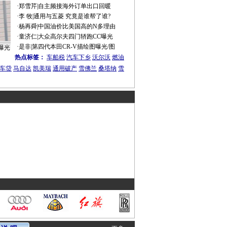
·
郑雪芹
|
自主频接海外订单出口回暖
·
李 牧
|
通用与五菱 究竟是谁帮了谁?
·
杨再舜
|
中国油价比美国高的N多理由
·
童济仁
|
大众高尔夫四门轿跑CC曝光
·
是非
|
第四代本田CR-V描绘图曝光/图
曝光
热点标签：
车船税
汽车下乡
沃尔沃
燃油
车贷
马自达
凯美瑞
通用破产
雪佛兰
桑塔纳
雪