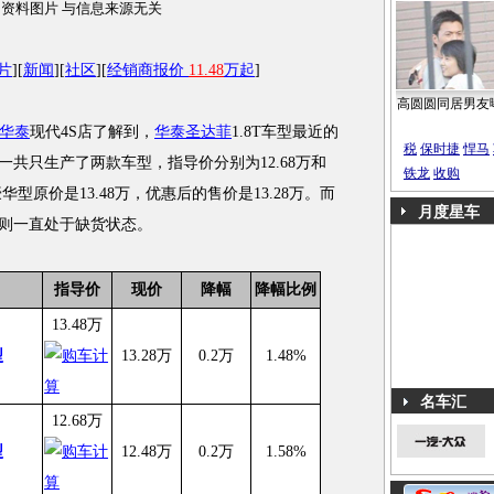
资料图片 与信息来源无关
片
][
新闻
][
社区
][
经销商报价
11.48
万起
]
高圆圆同居男友
华泰
现代4S店了解到，
华泰圣达菲
1.8T车型最近的
税
保时捷
悍马
T一共只生产了两款车型，指导价分别为12.68万和
铁龙
收购
豪华型原价是13.48万，优惠后的售价是13.28万。而
月度星车
版则一直处于缺货状态。
指导价
现价
降幅
降幅比例
13.48万
型
13.28万
0.2万
1.48%
名车汇
12.68万
型
12.48万
0.2万
1.58%