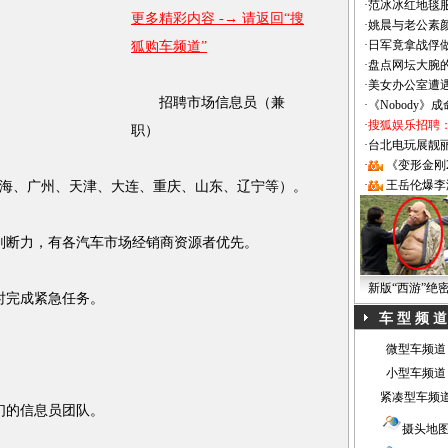
·
范冰冰红地毯
更多精彩内容 -→ 请返回“搜
·
姚晨与老公素
·
日军竟拿战俘
狐购车频道”
·
盘点网坛大腕
·
美女办公室遭
招聘市场信息员（兼
·
《Nobody》
·
搜狐娱乐招聘
职）
·
台北电玩展靓丽Sh
·
《变形金刚
·
王岳伦爆李
、广州、天津、大连、重庆、山东、辽宁等）。
断力，有各汽车市场经销商资源者优先。
新版“西游”绝
完成紧急任务。
车 型 频 道
微型车频道
小型车频道
紧凑型车频
的信息员团队。
摄头地