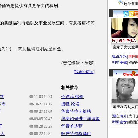
违章查
值给您提供有具竞争力的稿酬。
薪酬福利待遇以及事业发展空间，有意者请将简
富家子女友遭
将＃转换为@），简历里请注明期望薪金。
狐说车坛
|
国内
明星座驾
|
谁的
(责任编辑：徐娜)
[
我来说两句
]
相关推荐
驾
圣达菲 报价
08-11-03 14:23
等待
搜狐 论坛
08-10-21 14:15
每天在吞别人
万
华泰特拉卡价格
08-09-27 11:09
漂在海外
|
为什
华泰如何进口洋垃圾
08-09-05 07:47
型男索女
|
晒晒
车
华泰圣达菲
08-08-28 22:25
猎人
帕萨特领驭降价
08-08-22 16:31