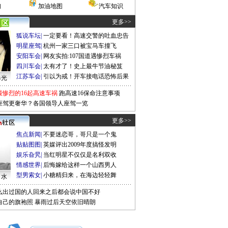
询
加油地图
汽车知识
更多>>
狐说车坛
|
一定要看！高速交警的吐血忠告
明星座驾
|
杭州一家三口被宝马车撞飞
安阳车会
|
网友实拍:107国道遇惨烈车祸
四川车会
|
太有才了！史上最牛节油秘笈
江苏车会
|
引以为戒！开车接电话恐怖后果
曝光
最惨烈的16起高速车祸
跑高速16保命注意事项
座驾更奢华？各国领导人座驾一览
更多>>
焦点新闻
|
不要迷恋哥，哥只是一个鬼
贴贴图图
|
英媒评出2009年度搞怪发明
娱乐旮旯
|
当红明星不仅仅是名利双收
情感世界
|
后悔嫁给这样一个山西男人
型男索女
|
小糖精归来，在海边轻轻舞
口水
么出过国的人回来之后都会说中国不好
自己的旗袍照
暴雨过后天空依旧晴朗