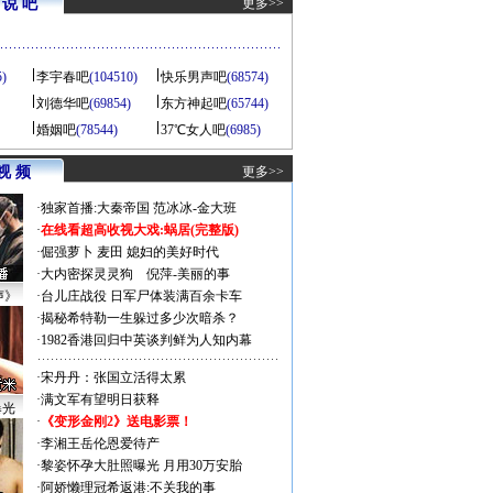
说 吧
更多>>
5)
李宇春吧
(104510)
快乐男声吧
(68574)
刘德华吧
(69854)
东方神起吧
(65744)
婚姻吧
(78544)
37℃女人吧
(6985)
视 频
更多>>
·
独家首播:大秦帝国
范冰冰-金大班
·
在线看超高收视大戏:
蜗居(完整版)
·
倔强萝卜
麦田
媳妇的美好时代
·
大内密探灵灵狗
倪萍-美丽的事
声》
·
台儿庄战役 日军尸体装满百余卡车
·
揭秘希特勒一生躲过多少次暗杀？
·
1982香港回归中英谈判鲜为人知内幕
·
宋丹丹：张国立活得太累
·
满文军有望明日获释
曝光
·
《变形金刚2》送电影票！
·
李湘王岳伦恩爱待产
·
黎姿怀孕大肚照曝光 月用30万安胎
·
阿娇懒理冠希返港:不关我的事