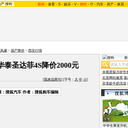
地产
搜狗
新闻
-
体育
-
S
-
娱乐
-
V
-
财经
-
IT
-
汽车
-
房产
-
家居
-
价风暴
>
国产降价
>
西安行情
新
华泰圣达菲4S降价2000元
央视质疑29岁市
石首网站被黑
篡
[
我来说两句
] [字号：
大
中
小
]
宋美龄牛奶洗澡
源：搜狐汽车 作者：搜狐购车编辑
中学生乘直升机