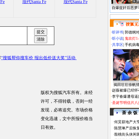
Fe
现代Santa Fe
现代Santa Fe
自爆捉奸后恶梦
·
听评书
|
郭德纲
·
听小说
|
鬼吹灯1
·
共享区
|
手机病
解
“搜狐帮你搜车价 报出低价送大奖”活动
揭田壮壮徐帆
·
赵薇被爆已经怀
版权为搜狐汽车所有。未经
·
李宇春爆遭母逼
许可，不得转载，否则一经
·
圣诞节明信片八
发现，必将追究。市场价格
茶 余 饭
变化迅速，文中所报价格当
·
何炅获地产大亨
日有效。
·
陈慧琳产后恢复
·
殷桃街头休闲装