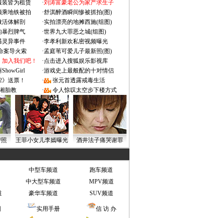
服装皆为租赁
·
刘涛富豪老公为家产求生子
颜乘地铁被拍
·
舒淇醉酒瞬间惨被抓拍(图)
做活体解剖
·
实拍漂亮的地摊西施(组图)
的暴烈脾气
·
世界九大罪恶之城(组图)
遇灵异事件
·
李孝利新欢私密视频曝光
成命案导火索
·
孟庭苇可爱儿子最新照(图)
：加入我们吧！
·
点击进入搜狐娱乐影视库
owGirl
·
游戏史上最般配的十对情侣
2》送票！
·
张元首透露戒毒生活
湘胎教
·
令人惊叹太空步下楼方式
密照
王菲小女儿李嫣曝光
酒井法子痛哭谢罪
中型车频道
跑车频道
中大型车频道
MPV频道
道
豪华车频道
SUV频道
图
实用手册
信 访 办