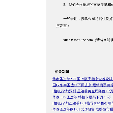
5、我们会根据您的文章质量和价
一经录用，搜狐公司将提供良好的
历发至：
xuna＃sohu-inc.com（请
相关新闻
·
华泰圣达菲2.7L国IV版亮相京城首轮试
·
国IV华泰圣达菲下周进京 经销商手急
·
[搜狐行情]深圳 圣达菲黄金周降价2.7
·
华泰SUV圣达菲 特拉卡最高下调2.6万
·
[搜狐行情]圣达菲1.8T指导价销售有现
·
华泰圣达菲跃1.8T试驾报告 成熟城市