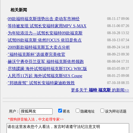
相关新闻
·
09款福特福克斯强势出击 牵动车市神经
08-11-17 09:06
·
等待被发现 试驾长安福特家用MPV S-MAX
08-11-06 07:26
·
为年轻添活力—试驾长安福特09款福克斯
08-10-28 13:32
·
试驾09款福克斯:依然FOCUS 依旧是焦点
08-10-13 07:34
·
2009新款福特福克斯五大卖点分析
08-09-24 14:18
·
"福特福克斯杯"选拔赛完美收官
08-09-23 09:30
·
赫沃宁勇夺芬兰亚军 福特福克斯依然领跑
08-08-04 17:31
·
尽情蹂躏 海外试驾福特福克斯TDCi WRC版
08-03-05 09:37
·
人民币11万起 海外试驾福克斯SES Coupe
08-01-25 09:08
·
"邦德座驾" 试驾长安福特蒙迪欧致胜
07-10-18 08:35
更多关于
福特 福克斯
的新闻>>
用户：
匿名
隐藏地址
设为辩论话题
*搜狗拼音输入法，中文处理专家>>