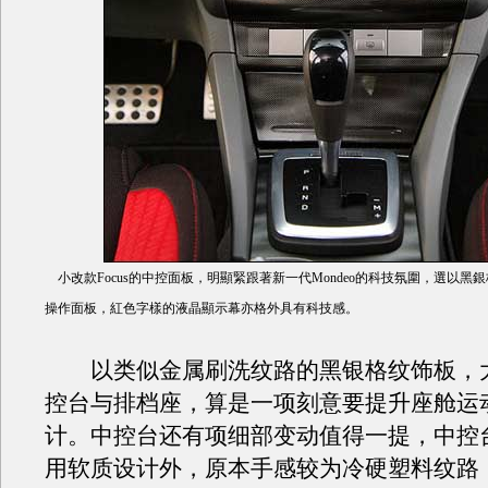
小改款Focus的中控面板，明顯緊跟著新一代Mondeo的科技氛圍，選以黑
操作面板，紅色字樣的液晶顯示幕亦格外具有科技感。
以类似金属刷洗纹路的黑银格纹饰板，
控台与排档座，算是一项刻意要提升座舱运
计。中控台还有项细部变动值得一提，中控
用软质设计外，原本手感较为冷硬塑料纹路