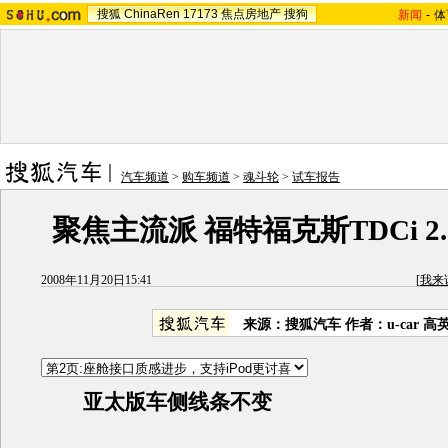
搜狐
ChinaRen
17173
焦点房地产
搜狗
新闻
-
体
汽车频道
>
购车频道
>
魂斗轮
>
试车报告
聚焦主流派 福特福克斯TDCi 2.
2008年11月20日15:41
[
我来
来源：搜狐汽车 作者：u-car 高
亚太版车侧线条不变