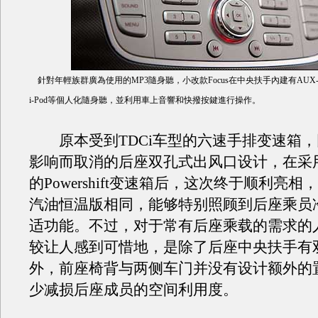
針對年輕族群廣為使用的MP3隨身聽，小改款Focus在中央扶手內建有AUX-
i-Pod等個人化隨身聽，並利用車上音響和快撥按鍵進行操作。
原本受到TDCi车型的六速手排变速箱，
影响而取消的后座双孔式出风口设计，在采
的Powershift变速箱后，这次终于顺利亮相，
汽油恒温版相同，能够特别照顾到后座乘员
适功能。不过，对于常有后座乘载的需求的
较让人感到可惜地，是除了后座中央扶手有
外，前座椅背与两侧车门并没有设计额外的
少减损后座成员的空间利用度。