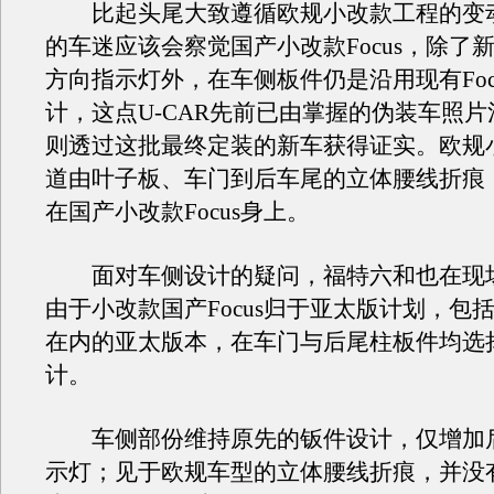
比起头尾大致遵循欧规小改款工程的变
的车迷应该会察觉国产小改款Focus，除了
方向指示灯外，在车侧板件仍是沿用现有Foc
计，这点U-CAR先前已由掌握的伪装车照
则透过这批最终定装的新车获得证实。欧规小改
道由叶子板、车门到后车尾的立体腰线折痕
在国产小改款Focus身上。
面对车侧设计的疑问，福特六和也在现
由于小改款国产Focus归于亚太版计划，包
在内的亚太版本，在车门与后尾柱板件均选
计。
车侧部份维持原先的钣件设计，仅增加
示灯；见于欧规车型的立体腰线折痕，并没