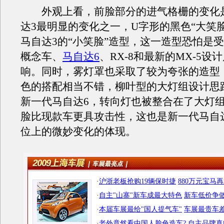
外观上看，前脸部分的进气格栅的变化
达3最明显的变化之一，U字形的黑色“大笑
马自达3的“小笑脸”造型，这一造型恐怕是
概念车、
马自达6
、RX-8和最新的MX-5设
响。同时，雾灯罩也采取了较为夸张的造型
色的搭配相当不错，柳叶型的大灯组设计思
新一代马自达6，转向灯也被整合在了大灯
脸比现款车更具攻击性，这也是新一代马自
位上的微妙变化的体现。
·
沪浙老板抢购19辆保时捷
880万元宝马
·
自主"山寨"新车成最大特色
新车低价争做
·
本届车展最给"国人提气车"
车展最贵车差
·
老外竟然看中国人脸色造车?
自主品牌真