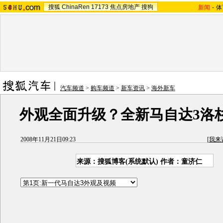
搜狐
ChinaRen
17173
焦点房地产
搜狗
新闻
-
体
汽车频道
>
购车频道
>
新车资讯
>
海外新车
外观全面升级？全新马自达3洛
2008年11月21日09:23
[
我来
来源：搜狐博客(系统默认) 作者：童济仁