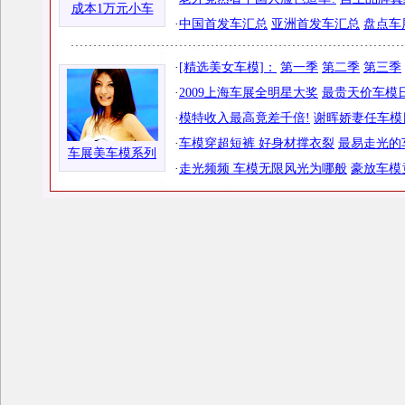
成本1万元小车
·
中国首发车汇总
亚洲首发车汇总
盘点车
·
[精选美女车模]：
第一季
第二季
第三季
·
2009上海车展全明星大奖
最贵天价车模日
·
模特收入最高竟差千倍!
谢晖娇妻任车模
·
车模穿超短裤 好身材撑衣裂
最易走光的
车展美车模系列
·
走光频频 车模无限风光为哪般
豪放车模