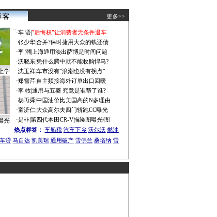
更多>>
·
车 语
|
"后悔权"让消费者无条件退车
·
张少华
|
合并?保时捷用大众的钱还债
·
李 潮
|
上海通用淡出萨博是时间问题
·
沃晓东
|
凭什么腾中就不能收购悍马?
上学
·
沈玉祥
|
车市没有"浪潮也没有拐点"
·
郑雪芹
|
自主频接海外订单出口回暖
·
李 牧
|
通用与五菱 究竟是谁帮了谁?
·
杨再舜
|
中国油价比美国高的N多理由
·
童济仁
|
大众高尔夫四门轿跑CC曝光
·
是非
|
第四代本田CR-V描绘图曝光/图
曝光
热点标签：
车船税
汽车下乡
沃尔沃
燃油
车贷
马自达
凯美瑞
通用破产
雪佛兰
桑塔纳
雪