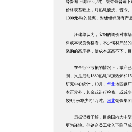
冷普遍下调970元/吨，镀铝锌普遍下调
价格表基础上，对热轧酸洗、普冷、热
1000元/吨的优惠，对镀铝锌所有产品
汪建华认为，宝钢的调价对市场肯
料成本现货价格看，不少钢材产品的
采购的高库存，使成本居高不下，目
在全行业亏损的情况下，减产已成
划，只是启动1880热轧1#加热炉和
研究中心统计，10月，
华北
地区钢厂
本正常外，其余或进行检修、或减少
较9月份减少约4万吨。
河北
钢铁集团
另据记者了解，目前国内大中型钢
更为谨慎。但钢企员工收入下降已成