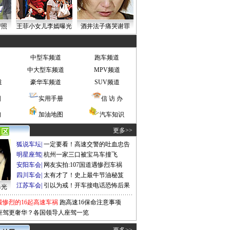
密照
王菲小女儿李嫣曝光
酒井法子痛哭谢罪
中型车频道
跑车频道
中大型车频道
MPV频道
道
豪华车频道
SUV频道
图
实用手册
信 访 办
询
加油地图
汽车知识
更多>>
狐说车坛
|
一定要看！高速交警的吐血忠告
明星座驾
|
杭州一家三口被宝马车撞飞
安阳车会
|
网友实拍:107国道遇惨烈车祸
四川车会
|
太有才了！史上最牛节油秘笈
江苏车会
|
引以为戒！开车接电话恐怖后果
曝光
最惨烈的16起高速车祸
跑高速16保命注意事项
座驾更奢华？各国领导人座驾一览