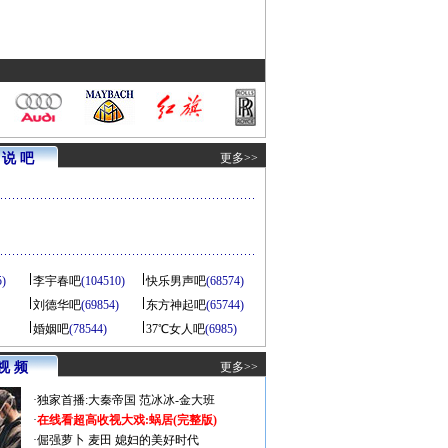
说 吧
更多>>
5)
李宇春吧
(104510)
快乐男声吧
(68574)
刘德华吧
(69854)
东方神起吧
(65744)
婚姻吧
(78544)
37℃女人吧
(6985)
视 频
更多>>
·
独家首播:大秦帝国
范冰冰-金大班
·
在线看超高收视大戏:
蜗居(完整版)
·
倔强萝卜
麦田
媳妇的美好时代