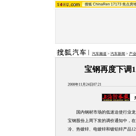
搜狐
ChinaRen
17173
焦点房
汽车频道
>
汽车新闻
>
产
宝钢再度下调1
2008年11月24日07:21
国内钢材市场的低迷迫使行业龙头
宝钢股份上周下发的调价通知中，在
冷、热镀锌、电镀锌和镀铝锌产品1