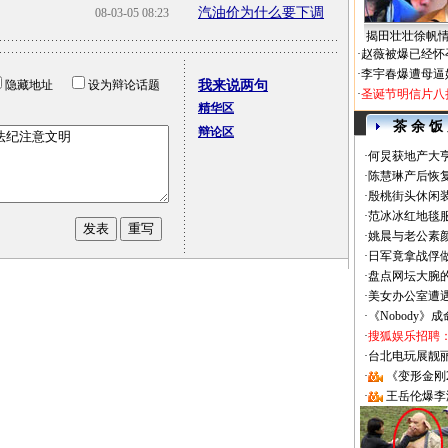
汽油价为什么要下调
08-03-05 08:23
揭田壮壮徐帆
·
赵薇被爆已经怀
·
李宇春爆遭母逼
隐藏地址
设为辩论话题
我来说两句
·
圣诞节明信片八
精华区
茶 余 饭
辩论区
·
何炅获地产大亨
·
陈慧琳产后恢复
·
殷桃街头休闲装
·
范冰冰红地毯
·
姚晨与老公素
·
日军竟拿战俘
·
盘点网坛大腕
·
美女办公室遭
·
《Nobody》
·
搜狐娱乐招聘
·
台北电玩展靓丽Sh
·
《变形金刚
·
王岳伦爆李