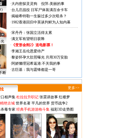
·
大内密探灵灵狗
倪萍-美丽的事
声》
·
台儿庄战役 日军尸体装满百余卡车
·
揭秘希特勒一生躲过多少次暗杀？
·
1982香港回归中英谈判鲜为人知内幕
·
宋丹丹：张国立活得太累
·
满文军有望明日获释
曝光
·
《变形金刚2》送电影票！
·
李湘王岳伦恩爱待产
·
黎姿怀孕大肚照曝光 月用30万安胎
·
阿娇懒理冠希返港:不关我的事
·
古巨基：我与霆锋都是一哥
不断
更多>>
对口相声集
杜拉拉升职记
张震讲故事
红楼梦
-精绝古城
世界名著
平凡的世界
货币战争2
毒杀毒专家
经典手机游游格斗集
福彩3D走势图