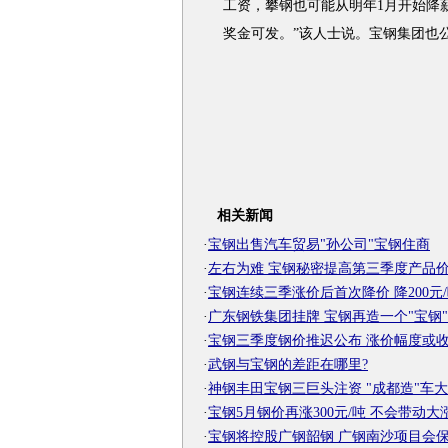
工资，攀钢也可能从明年1月开始降薪
奖金可发。”该人士说。宝钢集团也
相关新闻
·
宝钢出售汽车贸易"孙公司"宝钢住商
·
左右为难 宝钢秘密提高第三季度产品
·
宝钢连续三季涨价后首次降价 降200元
·
广东钢铁集团挂牌 宝钢再造一个"宝钢"
·
宝钢三季度钢价推迟公布 涨价幅度或
·
武钢与宝钢的差距在哪里?
·
神钢丰田宝钢三巨头注资 "成都造"车
·
宝钢5月钢价再涨300元/吨 不会带动大
·
宝钢将控股广钢韶钢 广钢南沙项目会