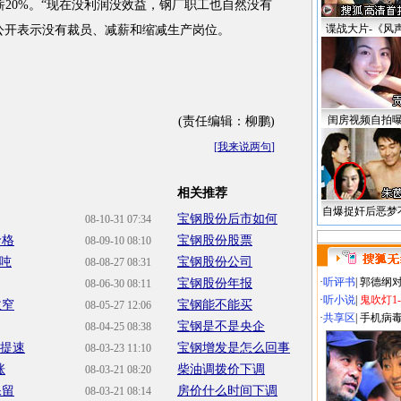
20%。“现在没利润没效益，钢厂职工也自然没有
谍战大片-《风
公开表示没有裁员、减薪和缩减生产岗位。
闺房视频自拍
(责任编辑：柳鹏)
[
我来说两句
]
相关推荐
自爆捉奸后恶梦
宝钢股份后市如何
08-10-31 07:34
价格
宝钢股份股票
08-09-10 08:10
/吨
宝钢股份公司
08-08-27 08:31
·
听评书
|
郭德纲
宝钢股份年报
08-06-30 08:11
·
听小说
|
鬼吹灯1
收窄
宝钢能不能买
08-05-27 12:06
·
共享区
|
手机病
宝钢是不是央企
08-04-25 08:38
大提速
宝钢增发是怎么回事
08-03-23 11:10
涨
柴油调拨价下调
08-03-21 08:20
保留
房价什么时间下调
08-03-21 08:14