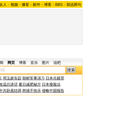
女人
-
视频
-
播客
-
邮件
-
博客
-
BBS
-
我说两句
闻
网页
博客
音乐
图片
说吧
长
邓玉娇失踪
朝鲜军事演习
日本兵赎罪
改温总讲话
夏日减肥秘方
日本瘦脸法
中共卧底结局
慈禧不快乐
侵略中国报告