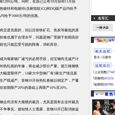
1200元/吨。同时，在原已公布10月份和11月份
镀锌和电镀锌(含耐指纹)CQ和DQ级产品均给予
均给予1000元/吨的优惠。
名车汇
定是负面的，但以目前铁矿石、焦炭等极低的原
价格也属于合理水平，问题是钢厂受困于前期高价
前也只能忍受亏损的阵痛，消耗库存。
相 关 说 吧
普冷
|
汪建华
为每家钢厂减亏的必用手段，但宝钢尚无减产计
说 吧 排 行
1580热轧线的年修，将会减少部分产量。据兰格钢铁
上证指数
(7744
大幅度限停产，14家大中型钢厂有3家生产情况基
苏醒吧
(41523)
生产线减产。首钢10月份热轧卷板以销定产，产量
贴图吧
(68789)
在前期限产20%的基础上再限产10%至20%。
最 热 
企尚没有大规模的裁员，尤其是国有企业对裁员
不争事实。据知情人士透露，首钢10月已取消效益