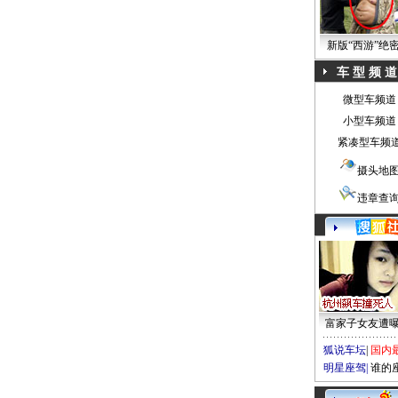
新版“西游”绝
车 型 频 道
微型车频道
小型车频道
紧凑型车频
摄头地
违章查
富家子女友遭
狐说车坛
|
国内
明星座驾
|
谁的