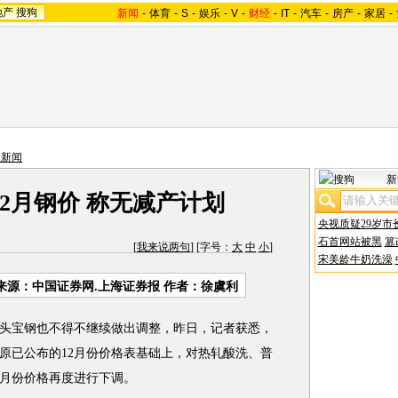
地产
搜狗
新闻
-
体育
-
S
-
娱乐
-
V
-
财经
-
IT
-
汽车
-
房产
-
家居
-
业新闻
新
2月钢价 称无减产计划
央视质疑29岁市
石首网站被黑
篡
[
我来说两句
] [字号：
大
中
小
]
宋美龄牛奶洗澡
来源：中国证券网.上海证券报 作者：徐虞利
宝钢也不得不继续做出调整，昨日，记者获悉，
原已公布的12月份价格表基础上，对热轧酸洗、普
2月份价格再度进行下调。