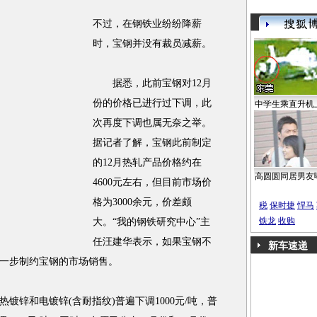
不过，在钢铁业纷纷降薪
时，宝钢并没有裁员减薪。
据悉，此前宝钢对12月
份的价格已进行过下调，此
中学生乘直升机
次再度下调也属无奈之举。
据记者了解，宝钢此前制定
的12月热轧产品价格约在
高圆圆同居男友
4600元左右，但目前市场价
格为3000余元，价差颇
税
保时捷
悍马
铁龙
收购
大。“我的钢铁研究中心”主
任汪建华表示，如果宝钢不
新车速递
一步制约宝钢的市场销售。
锌和电镀锌(含耐指纹)普遍下调1000元/吨，普