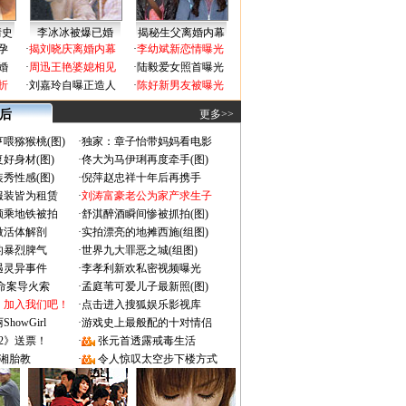
情史
李冰冰被爆已婚
揭秘生父离婚内幕
孕
·
揭刘晓庆离婚内幕
·
李幼斌新恋情曝光
婚
·
周迅王艳婆媳相见
·
陆毅爱女照首曝光
折
·
刘嘉玲自曝正造人
·
陈好新男友被曝光
 后
更多>>
喂猕猴桃(图)
·
独家：章子怡带妈妈看电影
好身材(图)
·
佟大为马伊琍再度牵手(图)
秀性感(图)
·
倪萍赵忠祥十年后再携手
服装皆为租赁
·
刘涛富豪老公为家产求生子
颜乘地铁被拍
·
舒淇醉酒瞬间惨被抓拍(图)
做活体解剖
·
实拍漂亮的地摊西施(组图)
的暴烈脾气
·
世界九大罪恶之城(组图)
遇灵异事件
·
李孝利新欢私密视频曝光
成命案导火索
·
孟庭苇可爱儿子最新照(图)
：加入我们吧！
·
点击进入搜狐娱乐影视库
owGirl
·
游戏史上最般配的十对情侣
2》送票！
·
张元首透露戒毒生活
湘胎教
·
令人惊叹太空步下楼方式