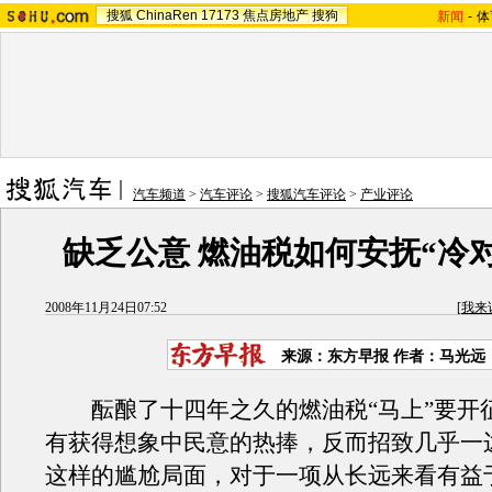
搜狐
ChinaRen
17173
焦点房地产
搜狗
新闻
-
体
汽车频道
>
汽车评论
>
搜狐汽车评论
>
产业评论
缺乏公意 燃油税如何安抚“冷
2008年11月24日07:52
[
我来
来源：东方早报 作者：马光远
酝酿了十四年之久的燃油税“马上”要开
有获得想象中民意的热捧，反而招致几乎一
这样的尴尬局面，对于一项从长远来看有益