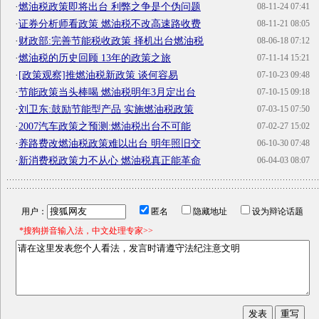
·
燃油税政策即将出台 利弊之争是个伪问题
08-11-24 07:41
·
证券分析师看政策 燃油税不改高速路收费
08-11-21 08:05
·
财政部:完善节能税收政策 择机出台燃油税
08-06-18 07:12
·
燃油税的历史回顾 13年的政策之旅
07-11-14 15:21
·
[政策观察]推燃油税新政策 谈何容易
07-10-23 09:48
·
节能政策当头棒喝 燃油税明年3月定出台
07-10-15 09:18
·
刘卫东:鼓励节能型产品 实施燃油税政策
07-03-15 07:50
·
2007汽车政策之预测:燃油税出台不可能
07-02-27 15:02
·
养路费改燃油税政策难以出台 明年照旧交
06-10-30 07:48
·
新消费税政策力不从心 燃油税真正能革命
06-04-03 08:07
用户：
匿名
隐藏地址
设为辩论话题
*搜狗拼音输入法，中文处理专家>>