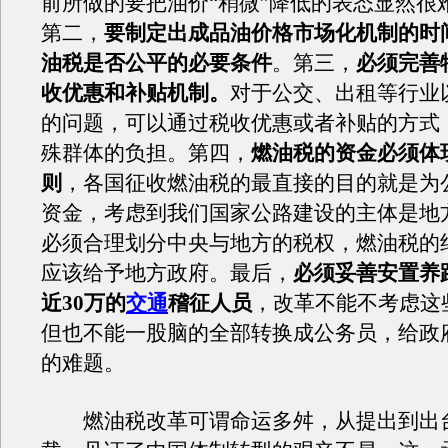
前所做的要把油价“稍微”降低的表态显然很
第二，
要制定出成品油价格市场化机制的时
油税是否公平的必要条件
。第三，
必须完善
收优惠和补贴机制。
对于公交、出租等行业
的问题，可以通过税收优惠或者补贴的方式
殊群体的负担。第四，
燃油税的资金必须体
则
，各国征收燃油税的最直接的目的就是为
资金，考虑到我们国家公路建设的主体是地
必须合理划分中央与地方的税权，燃油税的
应该给予地方政府。最后，
必须妥善安置养
近30万的
交通
稽征人员
，改革不能不考虑这
但也不能一股脑的全部转换成公务员，给政
的难题。
燃油税改革可谓命运多舛，从提出到出