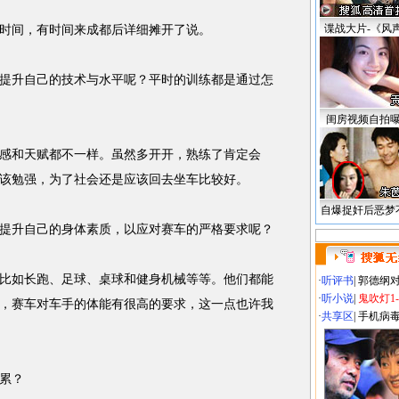
谍战大片-《风
间，有时间来成都后详细摊开了说。
升自己的技术与水平呢？平时的训练都是通过怎
闺房视频自拍
和天赋都不一样。虽然多开开，熟练了肯定会
该勉强，为了社会还是应该回去坐车比较好。
自爆捉奸后恶梦
升自己的身体素质，以应对赛车的严格要求呢？
如长跑、足球、桌球和健身机械等等。他们都能
·
听评书
|
郭德纲
·
听小说
|
鬼吹灯1
，赛车对车手的体能有很高的要求，这一点也许我
·
共享区
|
手机病
累？