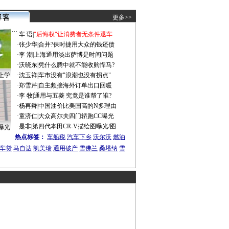
更多>>
·
车 语
|
"后悔权"让消费者无条件退车
·
张少华
|
合并?保时捷用大众的钱还债
·
李 潮
|
上海通用淡出萨博是时间问题
·
沃晓东
|
凭什么腾中就不能收购悍马?
上学
·
沈玉祥
|
车市没有"浪潮也没有拐点"
·
郑雪芹
|
自主频接海外订单出口回暖
·
李 牧
|
通用与五菱 究竟是谁帮了谁?
·
杨再舜
|
中国油价比美国高的N多理由
·
童济仁
|
大众高尔夫四门轿跑CC曝光
·
是非
|
第四代本田CR-V描绘图曝光/图
曝光
热点标签：
车船税
汽车下乡
沃尔沃
燃油
车贷
马自达
凯美瑞
通用破产
雪佛兰
桑塔纳
雪