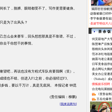
长了，胳膊、眼睛都受不了。写作更需要健身。
揭田壮壮徐帆
·
赵薇被爆已经怀
·
李宇春爆遭母逼
只是为了出风头？
·
圣诞节明信片八
茶 余 饭
怎么会来赛车，回头想想那真是不靠谱。不过，
·
何炅获地产大亨
你去干你想干的事情。
·
陈慧琳产后恢复
·
殷桃街头休闲装
·
范冰冰红地毯
·
姚晨与老公素
·
日军竟拿战俘
·
盘点网坛大腕
望吧，再说也没有方程式车队肯要我啊（笑）。
·
美女办公室遭
成绩也不错。但进入F1之前，你必须经过F3、
·
《Nobody》
·
搜狐娱乐招聘
花很多钱，要以千万计，真是无底洞。 本报记者 钟昆
·
台北电玩展靓丽Sh
·
《变形金刚
(责任编辑：柳鹏)
·
王岳伦爆李
[
我来说两句
]