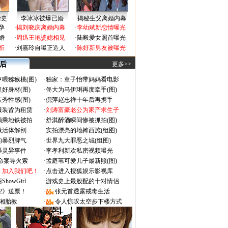
情史
李冰冰被爆已婚
揭秘生父离婚内幕
孕
·
揭刘晓庆离婚内幕
·
李幼斌新恋情曝光
婚
·
周迅王艳婆媳相见
·
陆毅爱女照首曝光
折
·
刘嘉玲自曝正造人
·
陈好新男友被曝光
 后
更多>>
喂猕猴桃(图)
·
独家：章子怡带妈妈看电影
好身材(图)
·
佟大为马伊琍再度牵手(图)
秀性感(图)
·
倪萍赵忠祥十年后再携手
服装皆为租赁
·
刘涛富豪老公为家产求生子
颜乘地铁被拍
·
舒淇醉酒瞬间惨被抓拍(图)
做活体解剖
·
实拍漂亮的地摊西施(组图)
的暴烈脾气
·
世界九大罪恶之城(组图)
遇灵异事件
·
李孝利新欢私密视频曝光
成命案导火索
·
孟庭苇可爱儿子最新照(图)
：加入我们吧！
·
点击进入搜狐娱乐影视库
owGirl
·
游戏史上最般配的十对情侣
2》送票！
·
张元首透露戒毒生活
湘胎教
·
令人惊叹太空步下楼方式