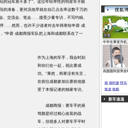
站的冠军差不多了”。这位年轻率性的明星车手眼
阶段的准备，更何况他早就在自己点击率达数千万的
讨会、交流会、笔会……接受少量专访，不写约稿、
序……然而，也许不少读者对去年韩寒给申蓉·成
，“申蓉·成都商报车队把上海和成都联系在了一
中学生乘直升机
作为上海的车手，我会时刻
和你们在一起，祝比赛成
高圆圆同居男友
功。”果然，韩寒没有失言，
在前往成都参加比赛前他接
税
保时捷
悍马
铁龙
收购
受了本报记者的独家专访。
新车速递
成都商报：赛车手的座
驾都是经过精心改装的战
车，但很多人对赛车手平时