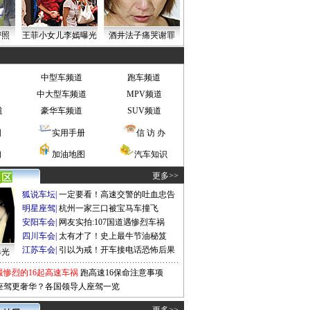
密照
王菲小女儿李嫣曝光
酒井法子痛哭谢罪
中型车频道
跑车频道
中大型车频道
MPV频道
道
豪华车频道
SUV频道
图
实用手册
信 访 办
询
加油地图
汽车知识
更多>>
狐说车坛
|
一定要看！高速交警的吐血忠告
明星座驾
|
杭州一家三口被宝马车撞飞
安阳车会
|
网友实拍:107国道遇惨烈车祸
四川车会
|
太有才了！史上最牛节油秘笈
江苏车会
|
引以为戒！开车接电话恐怖后果
曝光
最惨烈的16起高速车祸
跑高速16保命注意事项
座驾更奢华？各国领导人座驾一览