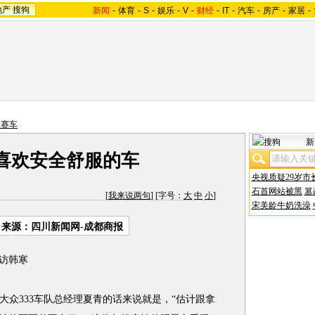
地产
搜狗
新闻
-
体育
-
S
-
娱乐
-
V
-
财经
-
IT
-
汽车
-
房产
-
家居
-
速赛车
新
喜欢安全舒服的车
央视质疑29岁市
石首网站被黑
篡
[
我来说两句
] [字号：
大
中
小
]
宋美龄牛奶洗澡
来源：四川新闻网-成都商报
访韩寒
大众333车队总经理夏青的话来说就是，“估计跟拿