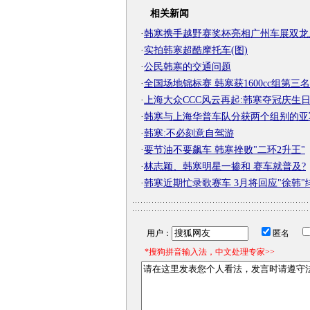
相关新闻
·
韩寒携手越野赛奖杯亮相广州车展双龙
·
实拍韩寒超酷摩托车(图)
·
公民韩寒的交通问题
·
全国场地锦标赛 韩寒获1600cc组第三名
·
上海大众CCC风云再起:韩寒夺冠庆生
·
韩寒与上海华普车队分获两个组别的亚
·
韩寒:不必刻意自驾游
·
要节油不要飙车 韩寒挫败"二环2升王"
·
林志颖、韩寒明星一掺和 赛车就普及?
·
韩寒近期忙录歌赛车 3月将回应"徐韩"
用户：
匿名
*搜狗拼音输入法，中文处理专家>>