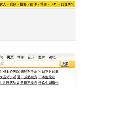
女人
-
视频
-
播客
-
邮件
-
博客
-
BBS
-
我说两句
闻
网页
博客
音乐
图片
说吧
长
邓玉娇失踪
朝鲜军事演习
日本兵赎罪
改温总讲话
夏日减肥秘方
日本瘦脸法
中共卧底结局
慈禧不快乐
侵略中国报告