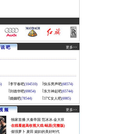
说 吧
更多>>
5)
李宇春吧
(104510)
快乐男声吧
(68574)
刘德华吧
(69854)
东方神起吧
(65744)
婚姻吧
(78544)
37℃女人吧
(6985)
视 频
更多>>
·
独家首播:大秦帝国
范冰冰-金大班
·
在线看超高收视大戏:
蜗居(完整版)
·
倔强萝卜
麦田
媳妇的美好时代