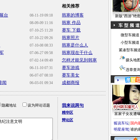
相关推荐
展台
韩寒的博客
08-11-19 09:18
新版“西游”绝
韩寒 作品
08-09-09 11:16
车 型 频 道
赛车 下载
07-10-25 11:20
微型车频道
韩寒照片
07-10-22 09:26
小型车频道
日
韩寒是什么人
07-10-08 08:33
紧凑型车频
军
韩寒现在干什么
07-06-27 09:58
怎样才能见到韩寒
摄头地
07-02-14 09:49
赛车游戏
06-11-10 07:31
违章查
赛车美女
06-07-07 08:10
绯闻
成都商报
06-03-01 09:34
隐藏地址
设为辩论话题
我来说两句
精华区
富家子女友遭
辩论区
狐说车坛
|
国内
明星座驾
|
谁的