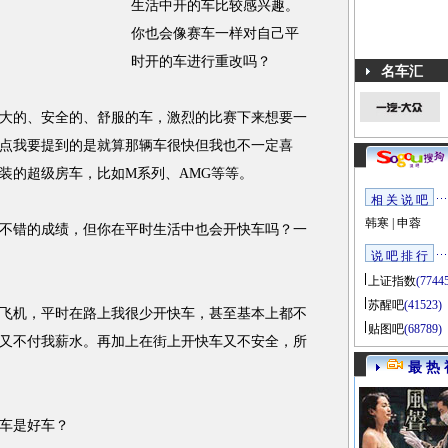
生活中开的车比较感兴趣。
你也会像赛车一样对自己平
时开的车进行重改吗？
名车汇
的、安全的、舒服的车，激烈的比赛下来想要一
点我要提到的是就算那辆车很快但我也不一定喜
装的超级房车，比如M系列、AMG等等。
相 关 说 吧
韩寒
|
申蓉
错的成绩，但你在平时生活中也会开快车吗？一
说 吧 排 行
上证指数
(7744
苏醒吧
(41523)
机，平时在路上我很少开快车，甚至基本上都不
贴图吧
(68789)
又不付我薪水。再加上在街上开快车又不安全，所
最 热 
车是好车？