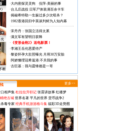
·
大内密探灵灵狗
倪萍-美丽的事
声》
·
台儿庄战役 日军尸体装满百余卡车
·
揭秘希特勒一生躲过多少次暗杀？
·
1982香港回归中英谈判鲜为人知内幕
·
宋丹丹：张国立活得太累
·
满文军有望明日获释
曝光
·
《变形金刚2》送电影票！
·
李湘王岳伦恩爱待产
·
黎姿怀孕大肚照曝光 月用30万安胎
·
阿娇懒理冠希返港:不关我的事
·
古巨基：我与霆锋都是一哥
不断
更多>>
对口相声集
杜拉拉升职记
张震讲故事
红楼梦
-精绝古城
世界名著
平凡的世界
货币战争2
毒杀毒专家
经典手机游游格斗集
福彩3D走势图