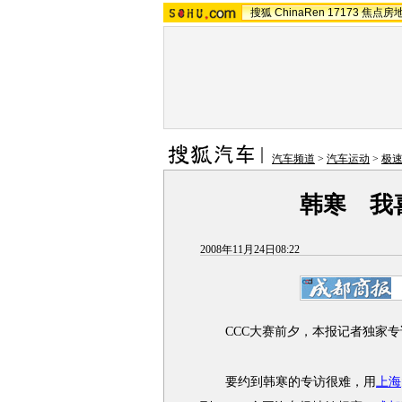
搜狐
ChinaRen
17173
焦点房
汽车频道
>
汽车运动
>
极
韩寒 我
2008年11月24日08:22
CCC大赛前夕，本报记者独家专
要约到韩寒的专访很难，用
上海