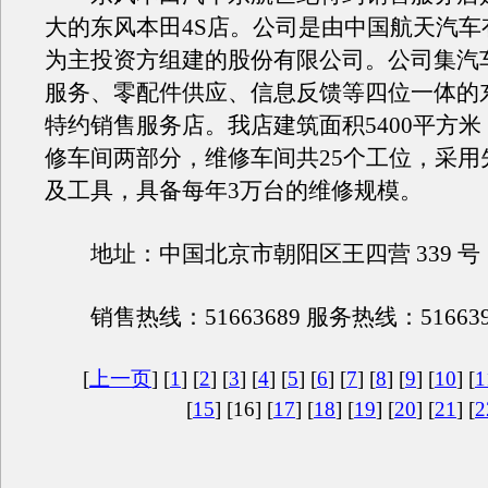
大的东风本田4S店。公司是由中国航天汽车
为主投资方组建的股份有限公司。公司集汽
服务、零配件供应、信息反馈等四位一体的
特约销售服务店。我店建筑面积5400平方
修车间两部分，维修车间共25个工位，采用
及工具，具备每年3万台的维修规模。
地址：中国北京市朝阳区王四营 339 号
销售热线：51663689 服务热线：516639
[
上一页
] [
1
] [
2
] [
3
] [
4
] [
5
] [
6
] [
7
] [
8
] [
9
] [
10
] [
1
[
15
] [16] [
17
] [
18
] [
19
] [
20
] [
21
] [
2