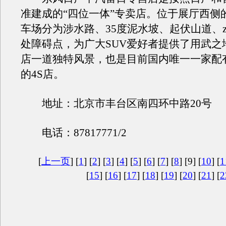
准建成的“四位一体”专卖店。位于展厅西侧
车场分为涉水路、35度泥水坡、起伏山道、z
处障碍点，为广大SUV爱好者提供了用武之
店一道独特风景，也是目前国内唯一一家配
的4S店。
地址：北京市丰台区南四环中路20号
电话：87817771/2
[
上一页
] [
1
] [
2
] [
3
] [
4
] [
5
] [
6
] [
7
] [
8
] [9] [
10
] [
1
[
15
] [
16
] [
17
] [
18
] [
19
] [
20
] [
21
] [
2