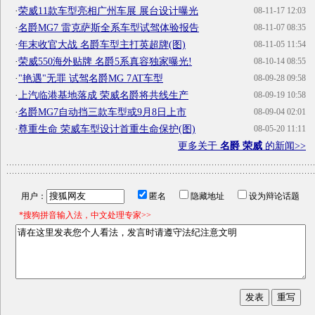
·
荣威11款车型亮相广州车展 展台设计曝光
08-11-17 12:03
·
名爵MG7 雷克萨斯全系车型试驾体验报告
08-11-07 08:35
·
年末收官大战 名爵车型主打英超牌(图)
08-11-05 11:54
·
荣威550海外贴牌 名爵5系真容独家曝光!
08-10-14 08:55
·
"艳遇"无罪 试驾名爵MG 7AT车型
08-09-28 09:58
·
上汽临港基地落成 荣威名爵将共线生产
08-09-19 10:58
·
名爵MG7自动挡三款车型或9月8日上市
08-09-04 02:01
·
尊重生命 荣威车型设计首重生命保护(图)
08-05-20 11:11
更多关于
名爵 荣威
的新闻>>
用户：
匿名
隐藏地址
设为辩论话题
*搜狗拼音输入法，中文处理专家>>