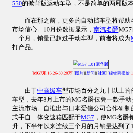
550
的掀背版运动车型，不是简单的两厢版本
而在那之前，更多的自动挡车型将帮助
市场信心。10月份数据显示，
南汽名爵
MG
一个月，销量已超过手动车型，前者将成为
打产品。
[
MG7系
16.26-30.28万
][
图片
][
新闻
][
社区
][
经销商报价
1
由于
中高级车
型市场百分之九十以上的
车型，去年8月上市的MG名爵仅凭一款手动
主流市场。自推出与日本爱信公司合作研制
式手自一体变速箱匹配于
MG7
，使MG名爵
升，下半年以来连续三个月的月销量达到了13