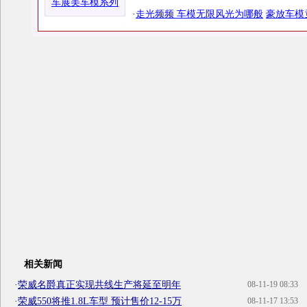
车展美车模系列
·
走光频频 车模无限风光为哪般
豪放车模
相关新闻
·
荣威名爵真正实现共线生产将延至明年
08-11-19 08:33
·
荣威550将推1.8L车型 预计售价12-15万
08-11-17 13:53