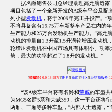
据名爵销售公司总经理助理高允航透露
项目包括了一个全新开发的A级车平台及配
列小型
发动机
，将于2009年完工并投产。“
不将具备含有16.75万车新整车产品在内的年
生产能力和25万台发动机生产能力。”高允航
动机的排量自1.3升至1.5升涡轮增压发动机，
轮增压发动机在中国市场具有体积小、功率
势，最大的功率超过了1.8升的发动机。”
[
荣威550
0.0-18.98万
][
图片
][
新闻
][
社区
][
经销商报价
1
“该A级车平台将有名爵和
荣威
的车型共
为MG5名爵5系和荣威350，这一平台还将衍
两厢、三厢等多种车型，”内部人士透露，“而