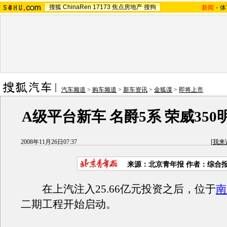
搜狐
ChinaRen
17173
焦点房地产
搜狗
新闻
-
体
汽车频道
>
购车频道
>
新车资讯
>
金狐谍
>
即将上市
A级平台新车 名爵5系 荣威35
2008年11月26日07:37
[
我来
来源：北京青年报 作者：综合
在上汽注入25.66亿元投资之后，位于
南
二期工程开始启动。