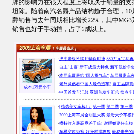
牌的影响力在很大程度上将取决于销量的支
坦陈。随着南汽名爵产品结构趋于合理，10
爵销售与去年同期相比增长22%，其中MG
销售也好于手动挡，占了6成以上。
·
沪浙老板抢购19辆保时捷
880万元宝马
·
自主"山寨"新车成最大特色
新车低价争做
·
本届车展最给"国人提气车"
车展最贵车差
·
老外竟然看中国人脸色造车?
自主品牌真
成本1万元小车
·
中国首发车汇总
亚洲首发车汇总
盘点车
·
[精选美女车模]：
第一季
第二季
第三季
·
2009上海车展全明星大奖
最贵天价车模日
·
模特收入最高竟差千倍!
谢晖娇妻任车模
·
车模穿超短裤 好身材撑衣裂
最易走光的