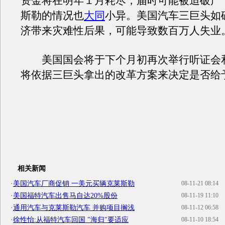
资金将在明年１月耗尽，届时可能被迫破产
斯勒的情况也
大同
小异。美国汽车三巨头如
济带来灾难性后果，可能导致数百万人失业
美国国会将于下个月初再次举行听证会
将依据三巨头拿出的改革方案来决定是否给
相关新闻
·
美国汽车厂商促销 一美元买辆克莱斯勒
08-11-21 08:14
·
美国福特汽车出售马自达20%股份
08-11-19 11:10
·
通用汽车与克莱斯勒汽车 并购项目搁浅
08-11-12 06:58
·
徐性怡:从福特汽车回国 "海归"要适应
08-11-10 18:54