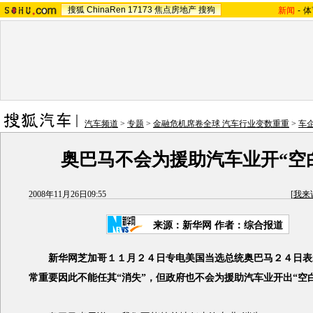
搜狐
ChinaRen
17173
焦点房地产
搜狗
新闻
-
体
汽车频道
>
专题
>
金融危机席卷全球 汽车行业变数重重
>
车
奥巴马不会为援助汽车业开“空
2008年11月26日09:55
[
我来
来源：新华网 作者：综合报道
新华网芝加哥１１月２４日专电美国当选总统奥巴马２４日表
常重要因此不能任其“消失”，但政府也不会为援助汽车业开出“空