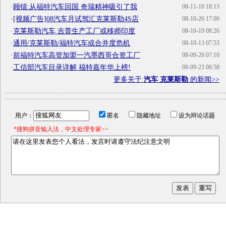
·
顾镭:从福特汽车回国 奇瑞精神吸引了我
08-11-10 18:13
·
[视频广告]08汽车月试驾汇克莱斯勒4S店
08-10-26 17:00
·
克莱斯勒汽车 吉普生产工厂或移师印度
08-10-19 08:26
·
通用/克莱斯勒/福特汽车或合并度危机
08-10-13 07:53
·
前福特汽车高管加盟一汽墨西哥合资工厂
08-09-26 07:10
·
工信部汽车目录详解 福特嘉年华上榜!
08-09-23 06:58
更多关于
汽车 克莱斯勒
的新闻>>
用户：
匿名
隐藏地址
设为辩论话题
*搜狗拼音输入法，中文处理专家>>