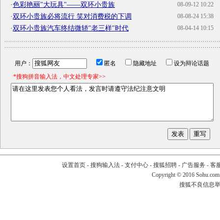
·
色彩艳丽"大玩具"——双环小贵族
08-09-12 10:22
·
双环小贵族必将流行 笑对消费税的下调
08-08-24 15:38
·
双环小贵族汽车终结微轿"老三样"时代
08-04-14 10:15
用户：
匿名
隐藏地址
设为辩论话题
*搜狗拼音输入法，中文处理专家>>
设置首页
-
搜狗输入法
-
支付中心
-
搜狐招聘
-
广告服务
-
客
Copyright
©
2016 Sohu.com
搜狐不良信息