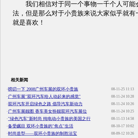
我们相信对于同一个事物一千个人可能
法，但是那么对于小贵族来说大家似乎就有
就是喜欢！
相关新闻
·
唠叨一下 2008广州车展的双环小贵族
08-11-25 11:13
·
广州车展"双环汽车给人动起来的感觉"
08-11-24 10:28
·
双环汽车开启绿色之路 倡导汽车新动力
08-11-24 10:26
·
广州车展靓图 香车美女扮靓双环汽车展位
08-11-24 10:25
·
"绿色汽车"新时尚 纯电动小贵族的美国之行
08-11-13 14:58
·
备受瞩目 双环小贵族的"焦点"生活
08-10-17 10:02
·
时尚造型——双环小贵族的制胜法宝
08-09-12 10:26