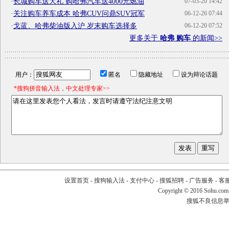
·
长城购车送大礼 购哈弗汽车送4000元燃油
07-03-20 14:42
·
关注购车养车成本 哈弗CUV问鼎SUV冠军
06-12-26 07:44
·
戈蓝、哈弗柴油版入沪 岁末购车选择多
06-12-20 07:52
更多关于
哈弗 购车
的新闻>>
用户：
匿名
隐藏地址
设为辩论话题
*搜狗拼音输入法，中文处理专家>>
设置首页
-
搜狗输入法
-
支付中心
-
搜狐招聘
-
广告服务
-
客
Copyright
©
2016 Sohu.com
搜狐不良信息