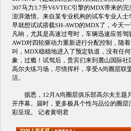
307马力3.7升V6VTEC引擎的MDX带来
澎湃激情。来自某专业机构的试车专业人士
早就想试试搭载SH-AWD的MDX了，今天
凡响，尤其是高速过弯时，车辆迅速应答驾驶
AWD对四轮驱动力重新进行分配控制，随着
叫，MDX稳稳地进入了预定轨道，没有任
象，过瘾！试驾后，贵宾们来到麓山国际社
高尔夫练习场，尽情挥杆，享受A尚圈层联
活。
据悉，12月A尚圈层俱乐部高尔夫主题
开序幕。届时，更多极具个性与品位的圈层
彩呈现。 记者黄明君