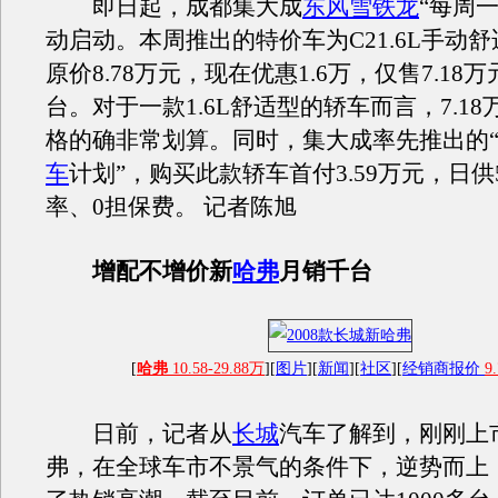
即日起，成都集大成
东风雪铁龙
“每周
动启动。本周推出的特价车为C21.6L手动
原价8.78万元，现在优惠1.6万，仅售7.18
台。对于一款1.6L舒适型的轿车而言，7.1
格的确非常划算。同时，集大成率先推出的“
车
计划”，购买此款轿车首付3.59万元，日供
率、0担保费。 记者陈旭
增配不增价新
哈弗
月销千台
[
哈弗
10.58-29.88万
][
图片
][
新闻
][
社区
][
经销商报价
9
日前，记者从
长城
汽车了解到，刚刚上
弗，在全球车市不景气的条件下，逆势而上