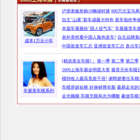
·
沪浙老板抢购19辆保时捷
880万元宝马
·
自主"山寨"新车成最大特色
新车低价争做
·
本届车展最给"国人提气车"
车展最贵车差
·
老外竟然看中国人脸色造车?
自主品牌真
成本1万元小车
·
中国首发车汇总
亚洲首发车汇总
盘点车
·
[精选美女车模]：
第一季
第二季
第三季
·
2009上海车展全明星大奖
最贵天价车模日
·
模特收入最高竟差千倍!
谢晖娇妻任车模
·
车模穿超短裤 好身材撑衣裂
最易走光的
车展美车模系列
·
走光频频 车模无限风光为哪般
豪放车模