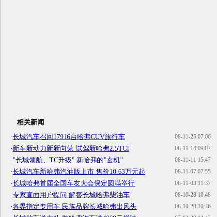
相关新闻
·
长城汽车召回17916台哈弗CUV旅行车
08-11-25 07:06
·
新车新动力新新向荣 试驾新哈弗2.5TCI
08-11-14 09:07
·
"长城领航、TC升级" 新哈弗的"玄机"
08-11-11 15:47
·
长城汽车新哈弗汽油版上市 售价10.63万元起
08-11-07 07:55
·
长城哈弗首届全国车友大会保定圆满举行
08-11-03 11:37
·
专家直面用户提问 解答长城哈弗柴油车
08-10-28 10:48
·
各界指定专用车 民族品牌长城哈弗出风头
08-10-28 10:46