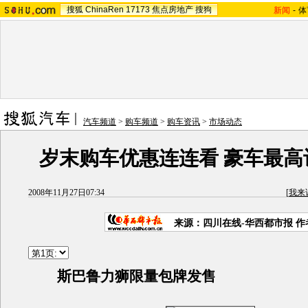
搜狐
ChinaRen
17173
焦点房地产
搜狗
新闻
-
体
汽车频道
>
购车频道
>
购车资讯
>
市场动态
岁末购车优惠连连看 豪车最高
2008年11月27日07:34
[
我来
来源：四川在线-华西都市报 
斯巴鲁力狮限量包牌发售