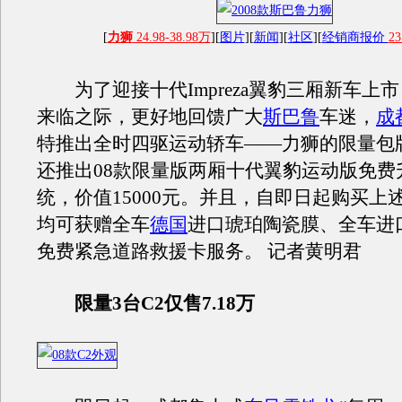
[
力狮
24.98-38.98万
][
图片
][
新闻
][
社区
][
经销商报价
23
为了迎接十代Impreza翼豹三厢新车上
来临之际，更好地回馈广大
斯巴鲁
车迷，
成
特推出全时四驱运动轿车——力狮的限量包
还推出08款限量版两厢十代翼豹运动版免费
统，价值15000元。并且，自即日起购买上
均可获赠全车
德国
进口琥珀陶瓷膜、全车进
免费紧急道路救援卡服务。 记者黄明君
限量3台C2仅售7.18万