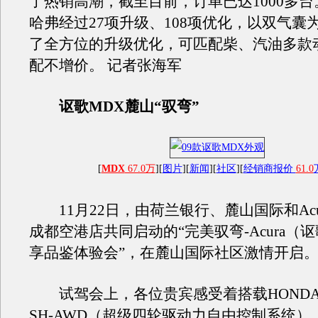
了热销高潮，截至目前，订单已达1000多
哈弗经过27项升级、108项优化，以双气囊
了全方位的升级优化，可匹配柴、汽油多款
配不增价。 记者张海军
讴歌MDX麓山“驭弯”
[
MDX
67.0万
][
图片
][
新闻
][
社区
][
经销商报价
61.0
11月22日，由荷兰银行、麓山国际和Acu
成都空港店共同启动的“完美驭弯-Acura（
享品鉴体验会”，在麓山国际社区激情开启
试驾会上，各位贵宾感受着搭载HOND
SH-AWD（超级四轮驱动力自由控制系统）