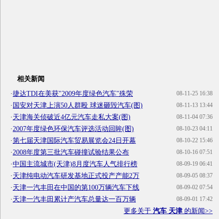
相关新闻
·
捷达TDI在美获"2009年度绿色汽车"殊荣
08-11-25 16:38
·
国安对天津上演50人群殴 球迷砸毁汽车(图)
08-11-13 13:44
·
天津海关侦破近4亿元汽车走私大案(图)
08-11-04 07:36
·
2007年度绿色环保汽车评选活动回眸(图)
08-10-23 04:11
·
第七届天津国际汽车贸易展览会24日开幕
08-10-22 15:46
·
2008年度第三批汽车碰撞试验结果公布
08-10-16 07:51
·
中国主流城市(天津)8月度汽车人气排行榜
08-09-19 06:41
·
天津纯电动汽车研发基地正式投产产能2万
08-09-05 08:37
·
天津一汽丰田在中国的第100万辆汽车下线
08-09-02 07:54
·
天津一汽丰田累计产汽车总量达一百万辆
08-09-01 17:42
更多关于
汽车 天津
的新闻>>