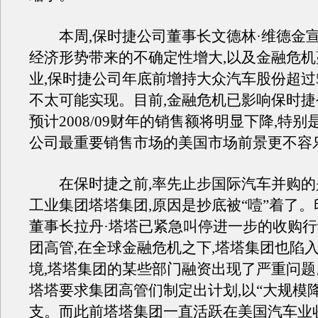
本周,保时捷公司董事长文德林·维德金宣
经济形势带来的不确定性增大,以及金融危
业,保时捷公司年底前增持大众汽车股份超过
不太可能实现。目前,金融危机已影响保时捷
预计2008/09财年的销售额将明显下降,特
公司最重要销售市场的美国市场前景更不容
在保时捷之前,率先止步国际汽车并购的
工业集团塔塔集团,原因是抄底被“噎”着了
董事长拉丹·塔塔已紧急叫停进一步的收购行
团高管,在全球金融危机之下,塔塔集团也陷
境,塔塔集团的某些部门融资出现了严重问题。
塔塔要求集团高管们制定出计划,以“大规模
支。而此前塔塔集团一直活跃在美国汽车业