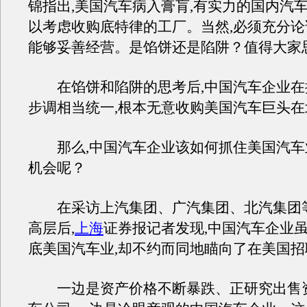
锦指出,美国汽车病入膏肓,有实力的国内汽
以考虑收购底特律的工厂。当然,必须充分
能够妥善经营。是馅饼还是陷阱？值得大家
在馅饼和陷阱的思考后,中国汽车企业在
步调相当统一,根本无意收购美国汽车巨头
那么,中国汽车企业该如何抓住美国汽车
机会呢？
在采访上汽集团、广汽集团、北汽集团
高层后,
上海
证券报记者发现,中国汽车企业
底美国汽车业,却不约而同地瞄向了在美国
一边是资产价格不断暴跌、正研究出售