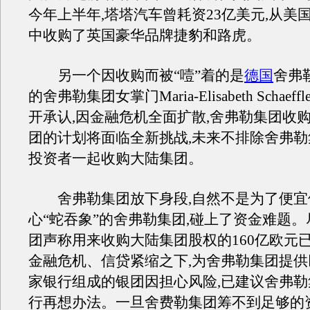
今年上半年,塔塔汽车曾耗资23亿美元,从美
中收购了英国豪华品牌捷豹和路虎。
另一个因收购而被“噎”着的是
德国
舍弗
的舍弗勒集团女掌门Maria-Elisabeth Schaef
开承认,因金融危机全面扩散,舍弗勒集团收
团的计划将面临全新挑战,未来不排除舍弗
投资者一起收购大陆集团。
舍弗勒集团放下身段,自然不是为了便宜
心“蛇吞象”的舍弗勒集团,碰上了资金难题
团声称用来收购大陆集团股权的160亿欧元已
金融危机、信贷紧缩之下,为舍弗勒集团提供
家银行组成的银团因担心风险,已建议舍弗
行再想办法。一旦舍费勒集团筹不到足够的