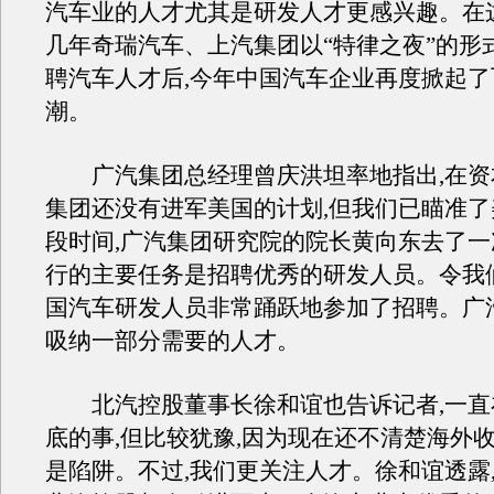
汽车业的人才尤其是研发人才更感兴趣。在
几年奇瑞汽车、上汽集团以“特律之夜”的形
聘汽车人才后,今年中国汽车企业再度掀起
潮。
广汽集团总经理曾庆洪坦率地指出,在资本
集团还没有进军美国的计划,但我们已瞄准
段时间,广汽集团研究院的院长黄向东去了一
行的主要任务是招聘优秀的研发人员。令我
国汽车研发人员非常踊跃地参加了招聘。广
吸纳一部分需要的人才。
北汽控股董事长徐和谊也告诉记者,一直
底的事,但比较犹豫,因为现在还不清楚海外
是陷阱。不过,我们更关注人才。徐和谊透露