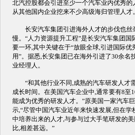
北汽控股都会引进至少一个汽车业内优秀的
从其他国内企业挖来不少高级海归管理人才
长安汽车集团引进海外人才的步伐也丝
慢。“人力资源提升工程”是长安汽车集团国
要一环,其中关键在于“放眼全球,引进国际优
用”。据悉,长安集团已在海外引进了30余名
业经理人。
“和其他行业不同,成熟的汽车研发人才
成长时间。在美国汽车企业中,通常要有8至1
能成为优秀的研发人才。”原美国一家汽车
示,“尽管中国汽车业近年来快速发展,但在学
中培养出来的人才,与参与过大手笔研发的
比,相差甚远。”