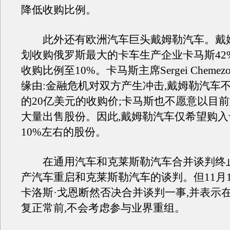
降低收购比例。
此外还有欧洲汽车巨头戴姆勒汽车。戴
划收购俄罗斯最大的卡车生产企业卡马斯42
收购比例至10%。卡马斯主席Sergei Cheme
缘由:金融危机对双方产生冲击,戴姆勒汽车
的20亿美元的收购价;卡马斯也不愿意以目
大量出售股份。因此,戴姆勒汽车仅希望购
10%左右的股份。
在通用汽车和克莱斯勒汽车合并谈判终止
产汽车重启和克莱斯勒汽车的谈判。但11月1
卡洛斯·戈恩断然否决合并谈判一事,并表示
复正常前,不会考虑参与业界重组。