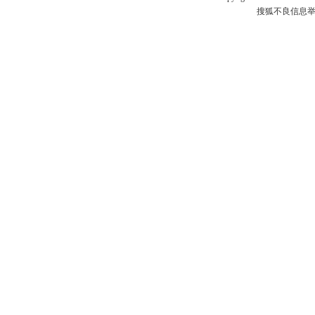
搜狐不良信息