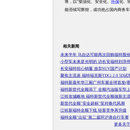
将，以“柴油化、安全化、
环保
化、
能否续写辉煌，成功抢占国内商务车
相关新闻
·
未来半年 马自达可能再次回购福特股
·
小型车未来是光明的 访长安福特刘淳
·
长安福特担心销量 放弃SUV国产计划
·
聚焦主流派 福特福克斯TDCi 2.0 5D试
·
福特新嘉年华三厢广州车展全球首发(图
·
福特新世代全顺添丁 全顺汽油版车型
·
江铃攻城略地 福特新世代全顺做新主
·
新世代全顺"安全超标"笑对换代风潮
·
江铃新福特全顺下线 轻客竞争再升级
·
福特全顺"出征"第二届环沪港自行车赛
更多关