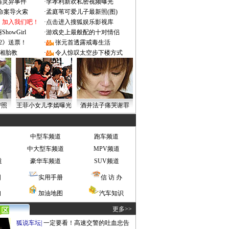
遇灵异事件
·
李孝利新欢私密视频曝光
成命案导火索
·
孟庭苇可爱儿子最新照(图)
：加入我们吧！
·
点击进入搜狐娱乐影视库
owGirl
·
游戏史上最般配的十对情侣
2》送票！
·
张元首透露戒毒生活
湘胎教
·
令人惊叹太空步下楼方式
密照
王菲小女儿李嫣曝光
酒井法子痛哭谢罪
中型车频道
跑车频道
中大型车频道
MPV频道
道
豪华车频道
SUV频道
图
实用手册
信 访 办
询
加油地图
汽车知识
更多>>
狐说车坛
|
一定要看！高速交警的吐血忠告