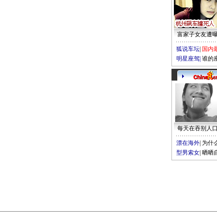
富家子女友遭
狐说车坛
|
国内
明星座驾
|
谁的
每天在吞别人
漂在海外
|
为什
型男索女
|
晒晒