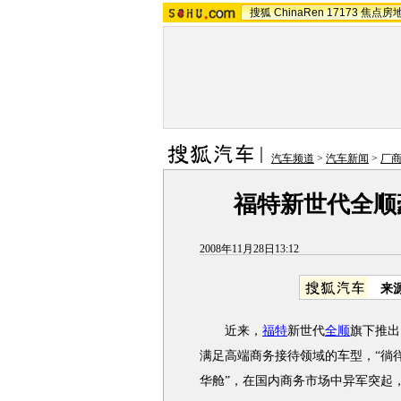
搜狐
ChinaRen
17173
焦点房
汽车频道
>
汽车新闻
>
厂
福特新世代全顺
2008年11月28日13:12
来
近来，
福特
新世代
全顺
旗下推出
满足高端商务接待领域的车型，“徜
华舱”，在国内商务市场中异军突起