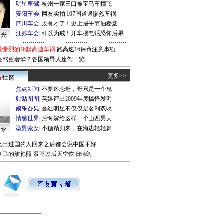
明星座驾
|
杭州一家三口被宝马车撞飞
安阳车会
|
网友实拍:107国道遇惨烈车祸
四川车会
|
太有才了！史上最牛节油秘笈
江苏车会
|
引以为戒！开车接电话恐怖后果
曝光
最惨烈的16起高速车祸
跑高速16保命注意事项
座驾更奢华？各国领导人座驾一览
更多>>
焦点新闻
|
不要迷恋哥，哥只是一个鬼
贴贴图图
|
英媒评出2009年度搞怪发明
娱乐旮旯
|
当红明星不仅仅是名利双收
情感世界
|
后悔嫁给这样一个山西男人
型男索女
|
小糖精归来，在海边轻轻舞
口水
么出过国的人回来之后都会说中国不好
自己的旗袍照
暴雨过后天空依旧晴朗