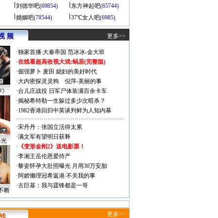
刘德华吧
(69854)
东方神起吧
(65744)
婚姻吧
(78544)
37℃女人吧
(6985)
视 频
更多>>
·
独家首播:大秦帝国
范冰冰-金大班
·
在线看超高收视大戏:
蜗居(完整版)
·
倔强萝卜
麦田
媳妇的美好时代
·
大内密探灵灵狗
倪萍-美丽的事
声》
·
台儿庄战役 日军尸体装满百余卡车
·
揭秘希特勒一生躲过多少次暗杀？
·
1982香港回归中英谈判鲜为人知内幕
·
宋丹丹：张国立活得太累
·
满文军有望明日获释
曝光
·
《变形金刚2》送电影票！
·
李湘王岳伦恩爱待产
·
黎姿怀孕大肚照曝光 月用30万安胎
·
阿娇懒理冠希返港:不关我的事
·
古巨基：我与霆锋都是一哥
不断
更多>>