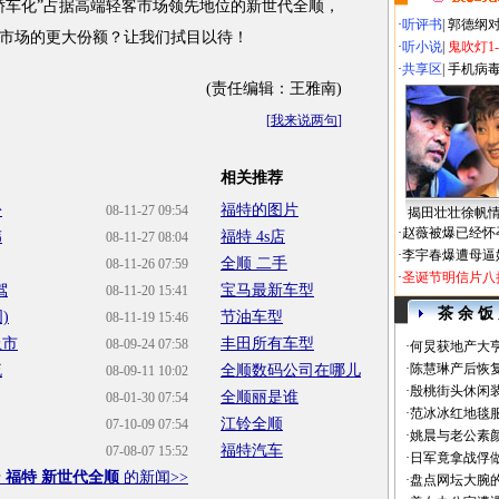
轿车化”占据高端轻客市场领先地位的新世代全顺，
·
听评书
|
郭德纲
市场的更大份额？让我们拭目以待！
·
听小说
|
鬼吹灯1
·
共享区
|
手机病
(责任编辑：王雅南)
[
我来说两句
]
相关推荐
份
福特的图片
08-11-27 09:54
揭田壮壮徐帆
·
赵薇被爆已经怀
伟
福特 4s店
08-11-27 08:04
·
李宇春爆遭母逼
全顺 二手
08-11-26 07:59
·
圣诞节明信片八
驾
宝马最新车型
08-11-20 15:41
茶 余 饭
)
节油车型
08-11-19 15:46
上市
丰田所有车型
08-09-24 07:58
·
何炅获地产大亨
·
陈慧琳产后恢复
流
全顺数码公司在哪儿
08-09-11 10:02
·
殷桃街头休闲装
全顺丽是谁
08-01-30 07:54
·
范冰冰红地毯
江铃全顺
07-10-09 07:54
·
姚晨与老公素
福特汽车
07-08-07 15:52
·
日军竟拿战俘
于
福特 新世代全顺
的新闻>>
·
盘点网坛大腕