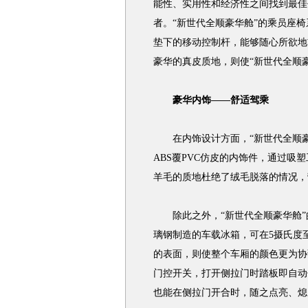
能性、实用性和经济性之间找到最佳
者。“新世代全顺豪华舱”的乘员座
垫下的移动控制杆，能够随心所欲地
豪华的真皮质地，则使“新世代全顺
豪华内饰――舒适驾乘
在内饰设计方面，“新世代全顺豪
ABS覆PVC仿皮的内饰件，通过
羊毛的质地杜绝了绒毛脱落的情况，
除此之外，“新世代全顺豪华舱”
璃钢制造的车载冰箱，可在5摄氏度
的表面，则使整个车厢的颜色更为协
门控开关，打开侧拉门时踏板即自动
也能在侧拉门开合时，随之点亮、熄