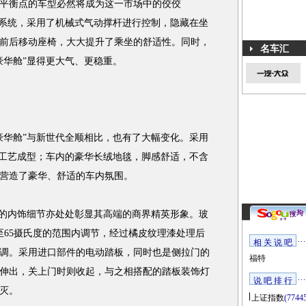
平衡点的车型必然将成为这一市场中的佼佼
椅系统，采用了机械式气动撑杆进行控制，隐藏在坐
前后移动座椅，大大提升了乘坐的舒适性。同时，
名车汇
豪华舱”显得更大气、更稳重。
华舱”与新世代全顺相比，也有了大幅变化。采用
吸塑工艺成型；车内的豪华长绒地毯，脚感舒适，不含
营造了豪华、舒适的车内氛围。
的内饰细节亦处处彰显其高端的商界精英形象。玻
至65摄氏度的范围内调节，经过橘皮纹理漆处理后
相 关 说 吧
调。采用进口部件的电动踏板，同时也是侧拉门的
福特
伸出，关上门时则收起，与之相搭配的踏板装饰灯
说 吧 排 行
灭。
上证指数
(7744