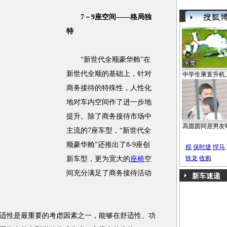
7－9座空间――格局独
特
“新世代全顺豪华舱”在
新世代全顺的基础上，针对
中学生乘直升机
商务接待的特殊性，人性化
地对车内空间作了进一步地
提升。除了商务接待市场中
高圆圆同居男友
主流的7座车型，“新世代全
顺豪华舱”还推出了8-9座创
税
保时捷
悍马
铁龙
收购
新车型，更为宽大的
座椅
空
间充分满足了商务接待活动
新车速递
性是最重要的考虑因素之一，能够在舒适性、功