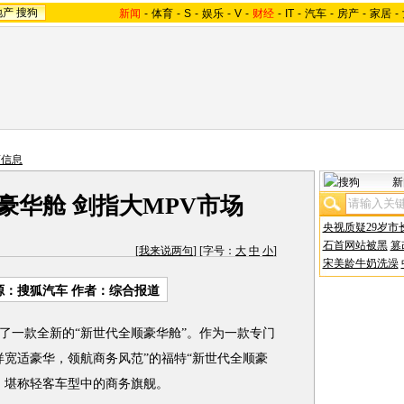
地产
搜狗
新闻
-
体育
-
S
-
娱乐
-
V
-
财经
-
IT
-
汽车
-
房产
-
家居
-
商信息
新
豪华舱 剑指大MPV市场
央视质疑29岁市
石首网站被黑
篡
[
我来说两句
] [字号：
大
中
小
]
宋美龄牛奶洗澡
源：搜狐汽车 作者：综合报道
了一款全新的“新世代全顺豪华舱”。作为一款专门
徉宽适豪华，领航商务风范”的福特“新世代全顺豪
，堪称轻客车型中的商务旗舰。