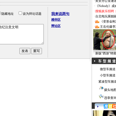
·
美女办公室遭
·
《Nobody》
·
搜狐娱乐招聘
隐藏地址
设为辩论话题
我来说两句
·
台北电玩展靓丽Sh
精华区
·
《变形金刚
辩论区
·
王岳伦爆李
新版“西游”绝
车 型 频 道
微型车频道
小型车频道
紧凑型车频
摄头地
违章查