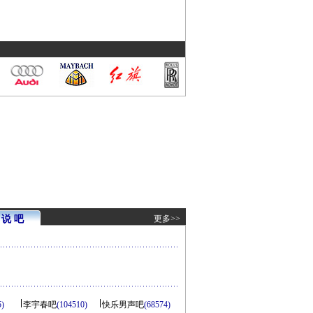
说 吧
更多>>
5)
李宇春吧
(104510)
快乐男声吧
(68574)