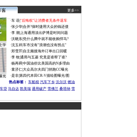
更多>>
·
车 语
|
"后悔权"让消费者无条件退车
·
张少华
|
合并?保时捷用大众的钱还债
·
李 潮
|
上海通用淡出萨博是时间问题
·
沃晓东
|
凭什么腾中就不能收购悍马?
上学
·
沈玉祥
|
车市没有"浪潮也没有拐点"
·
郑雪芹
|
自主频接海外订单出口回暖
·
李 牧
|
通用与五菱 究竟是谁帮了谁?
·
杨再舜
|
中国油价比美国高的N多理由
·
童济仁
|
大众高尔夫四门轿跑CC曝光
·
是非
|
第四代本田CR-V描绘图曝光/图
曝光
热点标签：
车船税
汽车下乡
沃尔沃
燃油
车贷
马自达
凯美瑞
通用破产
雪佛兰
桑塔纳
雪