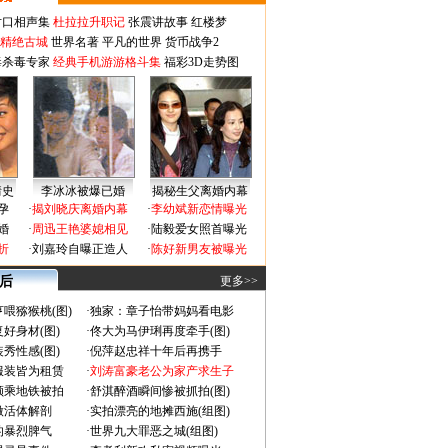
对口相声集
杜拉拉升职记
张震讲故事
红楼梦
-精绝古城
世界名著
平凡的世界
货币战争2
毒杀毒专家
经典手机游游格斗集
福彩3D走势图
情史
李冰冰被爆已婚
揭秘生父离婚内幕
孕
·
揭刘晓庆离婚内幕
·
李幼斌新恋情曝光
婚
·
周迅王艳婆媳相见
·
陆毅爱女照首曝光
折
·
刘嘉玲自曝正造人
·
陈好新男友被曝光
 后
更多>>
喂猕猴桃(图)
·
独家：章子怡带妈妈看电影
好身材(图)
·
佟大为马伊琍再度牵手(图)
秀性感(图)
·
倪萍赵忠祥十年后再携手
服装皆为租赁
·
刘涛富豪老公为家产求生子
颜乘地铁被拍
·
舒淇醉酒瞬间惨被抓拍(图)
做活体解剖
·
实拍漂亮的地摊西施(组图)
的暴烈脾气
·
世界九大罪恶之城(组图)