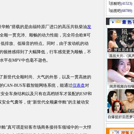
苏醒吧
(41523)
贴图吧
(68789)
最 热 
华舱”搭载的是由福特原厂进口的高压共轨柴油
发
全顺一贯充沛、顺畅的动力性能，完全符合欧Ⅲ可
、低排放、低噪音的特点。同时，由于发动机的动
”的顿挫感得到了大幅降低，行车感觉更为顺畅，不
谍战大片-《风
水平在MPV中也毫不逊色。
了新世代全顺时尚、大气的外形，以及一贯高效的
CAN-BUS车载智能网络系统，能通过
仪表盘
对
闺房视频自拍
性安全车身结构以及只有在高档轿车才装配的ESP和
剎以及双安全气囊等，使“新世代全顺豪华舱”的主被动安
自爆捉奸后恶梦
舱”真可谓是轻客市场商务接待车领域中的一大悍