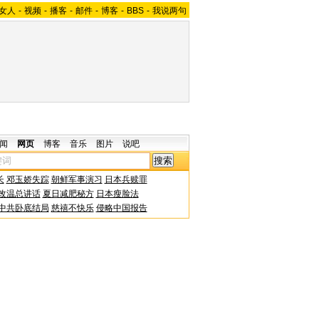
女人
-
视频
-
播客
-
邮件
-
博客
-
BBS
-
我说两句
闻
网页
博客
音乐
图片
说吧
长
邓玉娇失踪
朝鲜军事演习
日本兵赎罪
改温总讲话
夏日减肥秘方
日本瘦脸法
中共卧底结局
慈禧不快乐
侵略中国报告