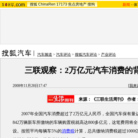
搜狐
ChinaRen
17173
焦点房地产
搜狗
新闻
-
体
汽车频道
>
汽车评论
>
搜狐汽车评论
>
产业评论
三联观察：2万亿元汽车消费的
2008年11月28日17:47
[
我来
来源：《三联生活周刊》 作者
2007年全国汽车消费超过了2万亿元人民币，全国汽车保有量达到
842万辆新车所缴纳的车辆购置税就高达800多亿元，这笔费用将
设。按照平均每辆车5%的
消费税
计算，总共缴纳消费税超过1000