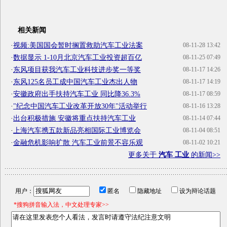
相关新闻
·
视频:美国国会暂时搁置救助汽车工业法案
08-11-28 13:42
·
数据显示 1-10月北京汽车工业投资超百亿
08-11-25 07:49
·
东风项目获我汽车工业科技进步奖一等奖
08-11-17 14:26
·
东风125名员工成中国汽车工业杰出人物
08-11-17 14:19
·
安徽政府出手扶持汽车工业 同比降36.3%
08-11-17 08:59
·
"纪念中国汽车工业改革开放30年"活动举行
08-11-16 13:28
·
出台积极措施 安徽将重点扶持汽车工业
08-11-14 07:44
·
上海汽车携五款新品亮相国际工业博览会
08-11-04 08:51
·
金融危机影响扩散 汽车工业前景不容乐观
08-11-02 10:21
更多关于
汽车 工业
的新闻>>
用户：
匿名
隐藏地址
设为辩论话题
*搜狗拼音输入法，中文处理专家>>