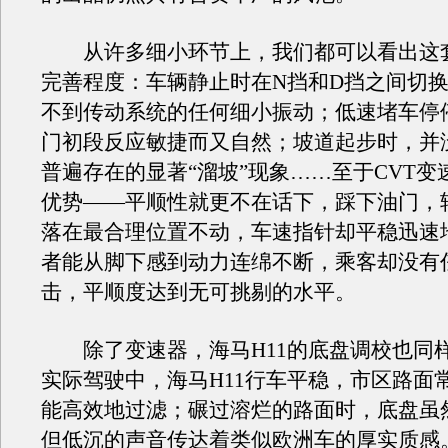
从许多细小环节上，我们都可以看出这
完善程度：车辆静止时在N挡和D挡之间切
不到传动系统的任何细小振动；低速堵车停
门初段反应敏捷而又自然；坡道起步时，并没
普遍存在的显著“溜坡”现象……至于CVT变
优势——平顺性就更不在话下，踩下油门，
落在最合理位置不动，车速指针却平稳迅速
者能从脚下感到动力连绵不断，乘客却没有
击，平顺度达到无可挑剔的水平。
除了变速器，海马H11的底盘调校也同
实际驾驶中，海马H11行车平稳，市区路面
能高效地过滤；碾过溶烂的路面时，底盘虽
但低沉的声音传达着类似欧洲车的厚实质感