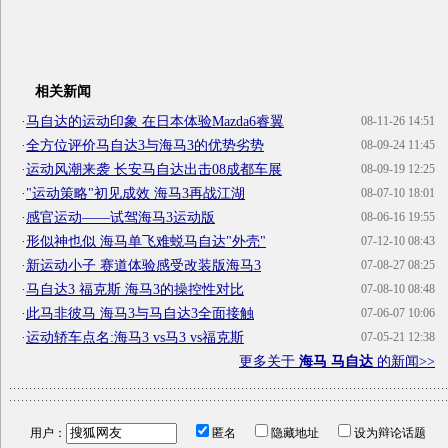
相关新闻
·
马自达的运动印象 在日本体验Mazda6睿翼
08-11-26 14:51
·
全方位评价马自达3与海马3的优势劣势
08-09-24 11:45
·
运动风潮来袭 长安马自达出击08成都车展
08-09-19 12:25
·
"运动策略"初见成效 海马3再战江湖
08-07-10 18:01
·
感官运动——试驾海马3运动版
08-06-16 19:55
·
形似神也似 海马单飞难蜕马自达"外壳"
07-12-10 08:43
·
新运动小子 赛道体验感受改装版海马3
07-08-27 08:25
·
马自达3 福克斯 海马3的操控性对比
07-08-10 08:48
·
此马非彼马 海马3与马自达3全面接触
07-06-07 10:06
·
运动轿车点名:海马3 vs马3 vs福克斯
07-05-21 12:38
更多关于
海马 马自达
的新闻>>
用户：
匿名
隐藏地址
设为辩论话题