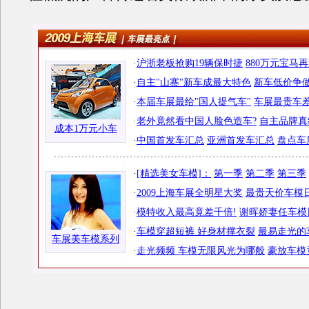
·
沪浙老板抢购19辆保时捷
880万元宝马
·
自主"山寨"新车成最大特色
新车低价争做
·
本届车展最给"国人提气车"
车展最贵车差
·
老外竟然看中国人脸色造车?
自主品牌真
成本1万元小车
·
中国首发车汇总
亚洲首发车汇总
盘点车
·
[精选美女车模]：
第一季
第二季
第三季
·
2009上海车展全明星大奖
最贵天价车模日
·
模特收入最高竟差千倍!
谢晖娇妻任车模
·
车模穿超短裤 好身材撑衣裂
最易走光的
车展美车模系列
·
走光频频 车模无限风光为哪般
豪放车模