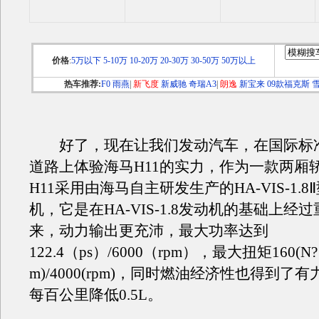
价格
:
5万以下
5-10万
10-20万
20-30万
30-50万
50万以上
热车推荐:
F0
雨燕
|
新飞度
新威驰
奇瑞A3
|
朗逸
新宝来
09款福克斯
好了，现在让我们发动汽车，在国际标
道路上体验海马H11的实力，作为一款两厢
H11采用由海马自主研发生产的HA-VIS-1.
机，它是在HA-VIS-1.8发动机的基础上经
来，动力输出更充沛，最大功率达到
122.4（ps）/6000（rpm），最大扭矩160(N?
m)/4000(rpm)，同时燃油经济性也得到了
每百公里降低0.5L。