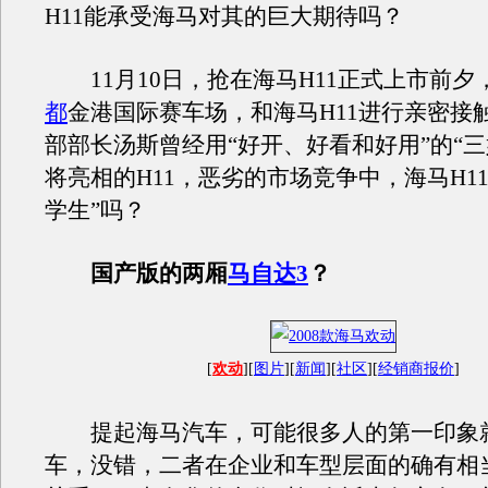
H11能承受海马对其的巨大期待吗？
11月10日，抢在海马H11正式上市前夕
都
金港国际赛车场，和海马H11进行亲密接
部部长汤斯曾经用“好开、好看和好用”的“三
将亮相的H11，恶劣的市场竞争中，海马H1
学生”吗？
国产版的两厢
马自达3
？
[
欢动
][
图片
][
新闻
][
社区
][
经销商报价
]
提起海马汽车，可能很多人的第一印象
车，没错，二者在企业和车型层面的确有相