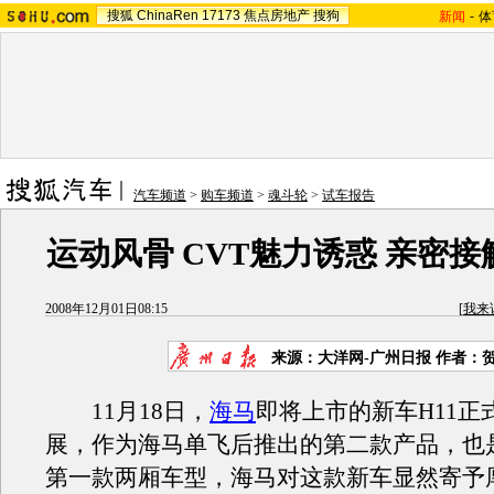
搜狐
ChinaRen
17173
焦点房地产
搜狗
新闻
-
体
汽车频道
>
购车频道
>
魂斗轮
>
试车报告
运动风骨 CVT魅力诱惑 亲密接
2008年12月01日08:15
[
我来
来源：大洋网-广州日报 作者：
11月18日，
海马
即将上市的新车H11正
展，作为海马单飞后推出的第二款产品，也
第一款两厢车型，海马对这款新车显然寄予