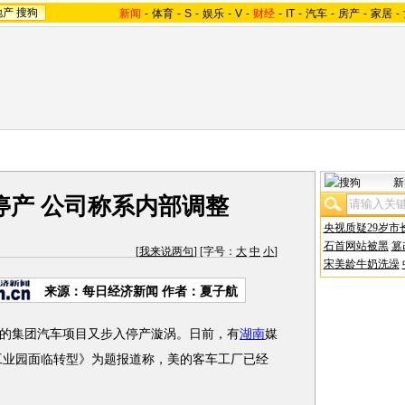
地产
搜狗
新闻
-
体育
-
S
-
娱乐
-
V
-
财经
-
IT
-
汽车
-
房产
-
家居
-
新
停产 公司称系内部调整
央视质疑29岁市
石首网站被黑
篡
[
我来说两句
] [字号：
大
中
小
]
宋美龄牛奶洗澡
来源：每日经济新闻 作者：夏子航
集团汽车项目又步入停产漩涡。日前，有
湖南
媒
工业园面临转型》为题报道称，美的客车工厂已经