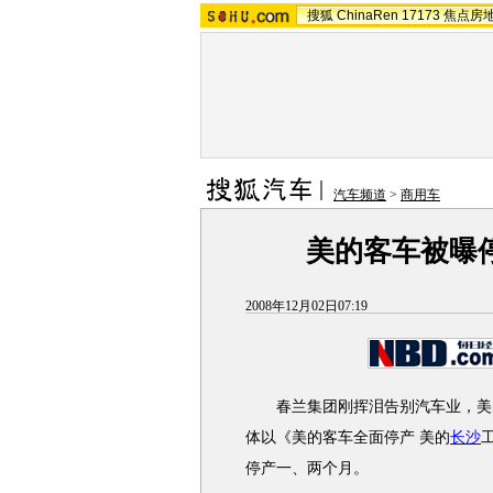
搜狐
ChinaRen
17173
焦点房
汽车频道
>
商用车
美的客车被曝
2008年12月02日07:19
春兰集团刚挥泪告别汽车业，美的
体以《美的客车全面停产 美的
长沙
停产一、两个月。