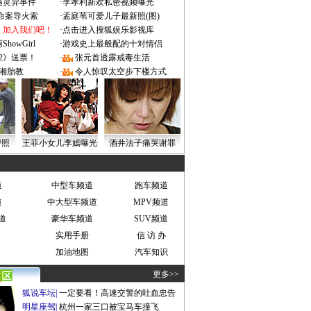
遇灵异事件
·
李孝利新欢私密视频曝光
成命案导火索
·
孟庭苇可爱儿子最新照(图)
：加入我们吧！
·
点击进入搜狐娱乐影视库
owGirl
·
游戏史上最般配的十对情侣
2》送票！
·
张元首透露戒毒生活
湘胎教
·
令人惊叹太空步下楼方式
密照
王菲小女儿李嫣曝光
酒井法子痛哭谢罪
道
中型车频道
跑车频道
道
中大型车频道
MPV频道
道
豪华车频道
SUV频道
实用手册
信 访 办
加油地图
汽车知识
更多>>
狐说车坛
|
一定要看！高速交警的吐血忠告
明星座驾
|
杭州一家三口被宝马车撞飞