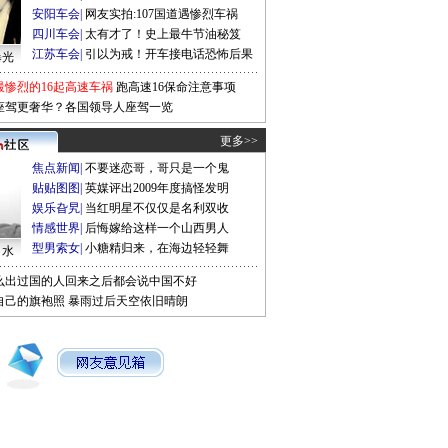
安阳车会
|
网友实拍:107国道遇惨烈车祸
四川车会
|
太有才了！史上最牛节油秘笈
江苏车会
|
引以为戒！开车接电话恐怖后果
曝光
最惨烈的16起高速车祸
跑高速16保命注意事项
座驾更奢华？各国领导人座驾一览
更多>>
焦点新闻
|
不要迷恋哥，哥只是一个鬼
贴贴图图
|
英媒评出2009年度搞怪发明
娱乐旮旯
|
当红明星不仅仅是名利双收
情感世界
|
后悔嫁给这样一个山西男人
型男索女
|
小糖精归来，在海边轻轻舞
口水
么出过国的人回来之后都会说中国不好
自己的旗袍照
暴雨过后天空依旧晴朗