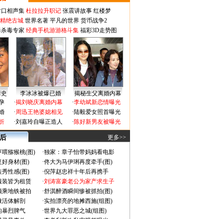
对口相声集
杜拉拉升职记
张震讲故事
红楼梦
-精绝古城
世界名著
平凡的世界
货币战争2
毒杀毒专家
经典手机游游格斗集
福彩3D走势图
情史
李冰冰被爆已婚
揭秘生父离婚内幕
孕
·
揭刘晓庆离婚内幕
·
李幼斌新恋情曝光
婚
·
周迅王艳婆媳相见
·
陆毅爱女照首曝光
折
·
刘嘉玲自曝正造人
·
陈好新男友被曝光
 后
更多>>
喂猕猴桃(图)
·
独家：章子怡带妈妈看电影
好身材(图)
·
佟大为马伊琍再度牵手(图)
秀性感(图)
·
倪萍赵忠祥十年后再携手
服装皆为租赁
·
刘涛富豪老公为家产求生子
颜乘地铁被拍
·
舒淇醉酒瞬间惨被抓拍(图)
做活体解剖
·
实拍漂亮的地摊西施(组图)
的暴烈脾气
·
世界九大罪恶之城(组图)