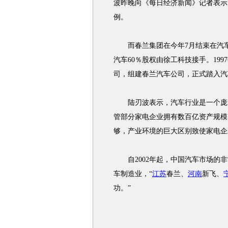
波昨晚向《每日经济新闻》记者表示
例。
而春兰集团在今年7月结束在汽车
汽车60％股权由徐工科技接手。199
司，组建春兰汽车公司，正式踏入汽车
陆刃波表示，汽车行业是一个庞大
管部分家电企业拥有数百亿资产规模
够，产业环境的巨大区别致使家电企
自2002年起，中国汽车市场的非
车制造业，“
江苏
春兰、
河南
新飞、
功。”