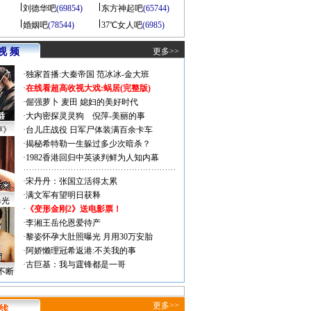
刘德华吧
(69854)
东方神起吧
(65744)
婚姻吧
(78544)
37℃女人吧
(6985)
视 频
更多>>
·
独家首播:大秦帝国
范冰冰-金大班
·
在线看超高收视大戏:
蜗居(完整版)
·
倔强萝卜
麦田
媳妇的美好时代
·
大内密探灵灵狗
倪萍-美丽的事
声》
·
台儿庄战役 日军尸体装满百余卡车
·
揭秘希特勒一生躲过多少次暗杀？
·
1982香港回归中英谈判鲜为人知内幕
·
宋丹丹：张国立活得太累
·
满文军有望明日获释
曝光
·
《变形金刚2》送电影票！
·
李湘王岳伦恩爱待产
·
黎姿怀孕大肚照曝光 月用30万安胎
·
阿娇懒理冠希返港:不关我的事
·
古巨基：我与霆锋都是一哥
不断
更多>>