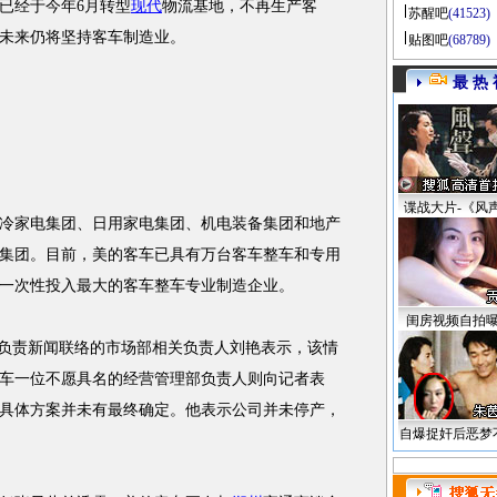
经于今年6月转型
现代
物流基地，不再生产客
苏醒吧
(41523)
未来仍将坚持客车制造业。
贴图吧
(68789)
最 热 
谍战大片-《风
家电集团、日用家电集团、机电装备集团和地产
集团。目前，美的客车已具有万台客车整车和专用
一次性投入最大的客车整车专业制造企业。
闺房视频自拍
负责新闻联络的市场部相关负责人刘艳表示，该情
车一位不愿具名的经营管理部负责人则向记者表
具体方案并未有最终确定。他表示公司并未停产，
自爆捉奸后恶梦