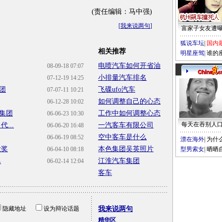
(责任编辑：马中强)
[
我来说两句
]
富家子女友遭
狐说车坛
|
国内
相关推荐
明星座驾
|
谁的
电喷汽车如何开省油
08-09-18 07:07
小排量汽车排名
07-12-19 14:25
团
飞碟ufo汽车
07-07-11 10:21
如何调整自己的心态
06-12-28 10:02
集团
工作中如何调整心态
06-06-23 10:30
每天在吞别人
...
一汽客车有限公司
06-06-20 16:48
空中客车是什么
06-06-19 08:52
漂在海外
|
为什
大奖
本色集团吴英照片
06-04-10 08:18
型男索女
|
晒晒
单
江淮汽车集团
06-02-14 12:04
客车
隐藏地址
设为辩论话题
我来说两句
精华区