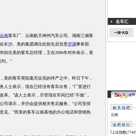
名车汇
云南
客车厂、云南航天神州汽车公司、湖南三湘客
在长沙。美的集团调任此前先后负责
空调
事务部、
华担任美的客车总经理，王在2006年对外表示，美
列。”
，美的客车突陷毫无征兆的停产之中。昨日下午，
务人士表示，现在已经没有客车出售，“厂里进行
改革。”该人士表示，尽管现在车间已经“不做”，
公司请示，并仍会提供相关售后服务。“公司安排
相 关 说 吧
意见。”而美的客车云南基地的办公电话和营销热
云南
说 吧 排 行
上证指数
(7744