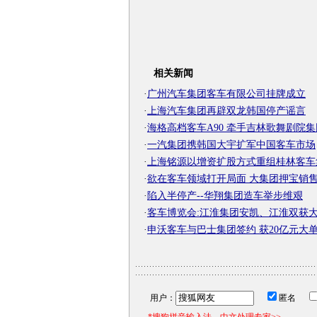
相关新闻
·
广州汽车集团客车有限公司挂牌成立
·
上海汽车集团再辟双龙韩国停产谣言
·
海格高档客车A90 牵手吉林歌舞剧院集
·
一汽集团携韩国大宇扩军中国客车市场
·
上海铭源以增资扩股方式重组桂林客车
·
欲在客车领域打开局面 大集团押宝销售代
·
陷入半停产--华翔集团造车举步维艰
·
客车博览会:江淮集团安凯、江淮双获
·
申沃客车与巴士集团签约 获20亿元大
用户：
匿名