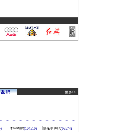
说 吧
更多>>
5)
李宇春吧
(104510)
快乐男声吧
(68574)