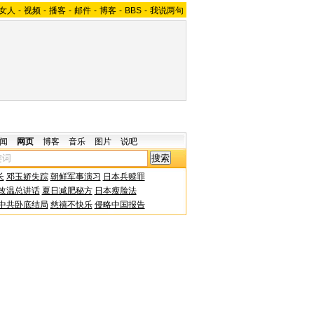
女人
-
视频
-
播客
-
邮件
-
博客
-
BBS
-
我说两句
闻
网页
博客
音乐
图片
说吧
长
邓玉娇失踪
朝鲜军事演习
日本兵赎罪
改温总讲话
夏日减肥秘方
日本瘦脸法
中共卧底结局
慈禧不快乐
侵略中国报告