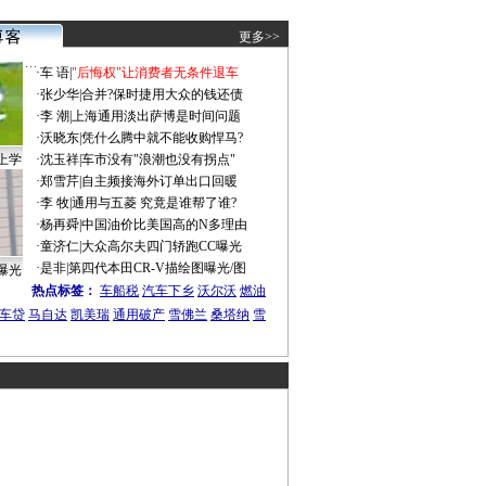
更多>>
·
车 语
|
"后悔权"让消费者无条件退车
·
张少华
|
合并?保时捷用大众的钱还债
·
李 潮
|
上海通用淡出萨博是时间问题
·
沃晓东
|
凭什么腾中就不能收购悍马?
上学
·
沈玉祥
|
车市没有"浪潮也没有拐点"
·
郑雪芹
|
自主频接海外订单出口回暖
·
李 牧
|
通用与五菱 究竟是谁帮了谁?
·
杨再舜
|
中国油价比美国高的N多理由
·
童济仁
|
大众高尔夫四门轿跑CC曝光
·
是非
|
第四代本田CR-V描绘图曝光/图
曝光
热点标签：
车船税
汽车下乡
沃尔沃
燃油
车贷
马自达
凯美瑞
通用破产
雪佛兰
桑塔纳
雪