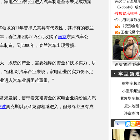
·
美女办公室遭
，家电企业跨行业进入汽车制造至今未见成功案
·
《Nobody》
·
搜狐娱乐招聘
·
台北电玩展靓丽Sh
·
《变形金刚
领域的11年苦撑尤其具有代表性，其持有的春兰
·
王岳伦爆李
7年，春兰集团以7.2亿元收购了
南京
东风汽车公
制造。到2006年，春兰汽车出现亏损。
、系统的产业，需要雄厚的资金和技术实力，尽
新版“西游”绝
，“但相对汽车产业来说，家电企业的实力仍不足
车 型 频 道
业进入汽车业后困难重重。”
微型车频
小型车频
常规发展，使带着充裕资金的家电企业纷纷涌入汽
紧凑型车频
摄头地图
宁波
奥克斯以及科龙都相继进入，但最终都没有成
违章查询