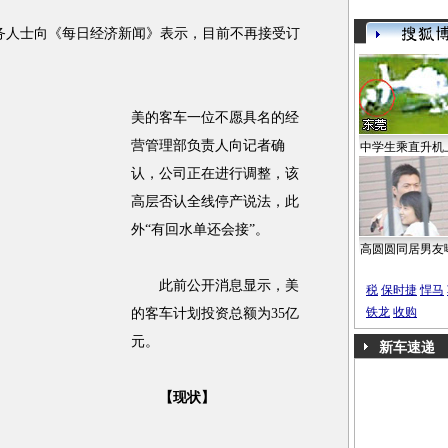
务人士向《每日经济新闻》表示，目前不再接受订
美的客车一位不愿具名的经
营管理部负责人向记者确
中学生乘直升机
认，公司正在进行调整，该
高层否认全线停产说法，此
外“有回水单还会接”。
高圆圆同居男友
此前公开消息显示，美
税
保时捷
悍马
铁龙
收购
的客车计划投资总额为35亿
元。
新车速递
【现状】