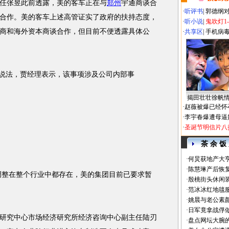
张昱此前透露，美的客车正在与
郑州
宇通商谈合
·
听评书
|
郭德纲
合作。美的客车上述高管证实了政府的扶持态度，
·
听小说
|
鬼吹灯1
商和海外资本商谈合作，但目前不便透露具体公
·
共享区
|
手机病
说法，贾经理表示，该事项涉及公司内部事
揭田壮壮徐帆
·
赵薇被爆已经怀
·
李宇春爆遭母逼
·
圣诞节明信片八
茶 余 饭
·
何炅获地产大亨
·
陈慧琳产后恢复
在整个行业中都存在，美的集团目前已要求暂
·
殷桃街头休闲装
·
范冰冰红地毯
·
姚晨与老公素
·
日军竟拿战俘
究中心市场经济研究所经济咨询中心副主任陆刃
·
盘点网坛大腕