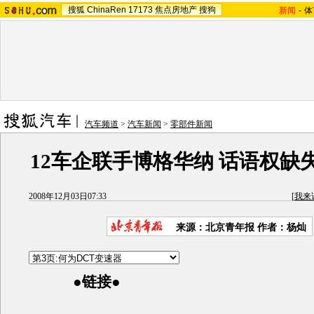
搜狐
ChinaRen
17173
焦点房地产
搜狗
新闻
-
体
汽车频道
>
汽车新闻
>
零部件新闻
12车企联手博格华纳 话语权缺
2008年12月03日07:33
[
我来
来源：北京青年报 作者：杨灿
●链接●