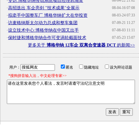
·
专访:博格华纳传动系统项目经理郭湖青
08-04-22 21:02
·
高招迭出 车企亮剑 "技术成果"全展示
08-04-16 07:08
·
拟牵手中国整车厂 博格华纳扩大在华投资
08-03-24 07:33
·
访麦格纳斯太尔动力总成和整车集团
07-09-21 11:27
·
设立技术中心:博格华纳在中国又出手
07-08-03 11:11
·
保时捷和博格华纳合作可变涡轮截面技术
07-05-23 15:07
更多关于
博格华纳 12车企 双离合变速器 DCT
的新闻>>
用户：
匿名
隐藏地址
设为辩论话题
*搜狗拼音输入法，中文处理专家>>