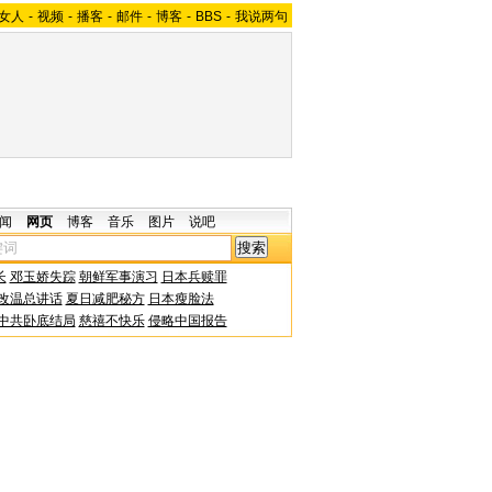
女人
-
视频
-
播客
-
邮件
-
博客
-
BBS
-
我说两句
闻
网页
博客
音乐
图片
说吧
长
邓玉娇失踪
朝鲜军事演习
日本兵赎罪
改温总讲话
夏日减肥秘方
日本瘦脸法
中共卧底结局
慈禧不快乐
侵略中国报告