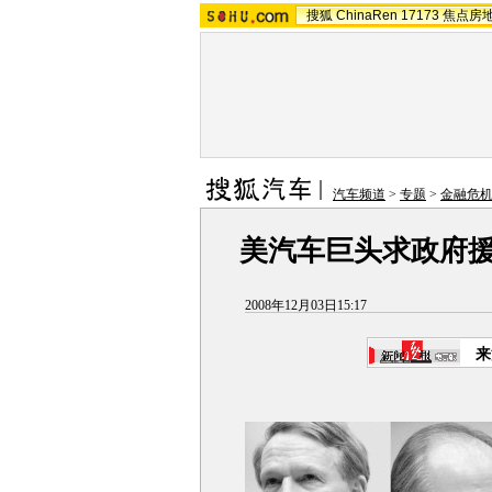
搜狐
ChinaRen
17173
焦点房
汽车频道
>
专题
>
金融危机
美汽车巨头求政府援
2008年12月03日15:17
来