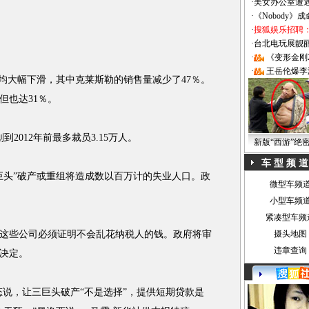
·
美女办公室遭
·
《Nobody》
·
搜狐娱乐招聘
·
台北电玩展靓丽Sh
·
《变形金刚
·
王岳伦爆李
均大幅下滑，其中克莱斯勒的销售量减少了47％。
但也达31％。
012年前最多裁员3.15万人。
新版“西游”绝
车 型 频 道
头”破产或重组将造成数以百万计的失业人口。政
微型车频
小型车频
紧凑型车频
些公司必须证明不会乱花纳税人的钱。政府将审
摄头地图
违章查询
决定。
说，让三巨头破产“不是选择”，提供短期贷款是