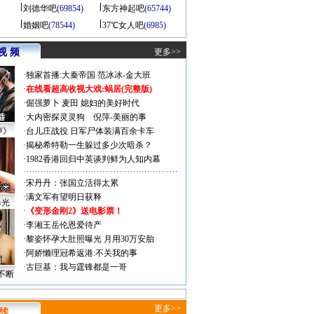
刘德华吧
(69854)
东方神起吧
(65744)
婚姻吧
(78544)
37℃女人吧
(6985)
视 频
更多>>
·
独家首播:大秦帝国
范冰冰-金大班
·
在线看超高收视大戏:
蜗居(完整版)
·
倔强萝卜
麦田
媳妇的美好时代
·
大内密探灵灵狗
倪萍-美丽的事
声》
·
台儿庄战役 日军尸体装满百余卡车
·
揭秘希特勒一生躲过多少次暗杀？
·
1982香港回归中英谈判鲜为人知内幕
·
宋丹丹：张国立活得太累
·
满文军有望明日获释
曝光
·
《变形金刚2》送电影票！
·
李湘王岳伦恩爱待产
·
黎姿怀孕大肚照曝光 月用30万安胎
·
阿娇懒理冠希返港:不关我的事
·
古巨基：我与霆锋都是一哥
不断
更多>>