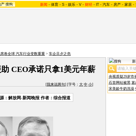
地产
搜狗
新闻
-
体育
-
S
-
娱乐
-
V
-
财经
-
IT
-
汽车
-
房产
-
家居
-
席卷全球 汽车行业变数重重
>
车企旦夕之危
新
助 CEO承诺只拿1美元年薪
央视质疑29岁市
石首网站被黑
篡
[
我来说两句
] [字号：
大
中
小
]
宋美龄牛奶洗澡
源：解放网-新闻晚报 作者：综合报道