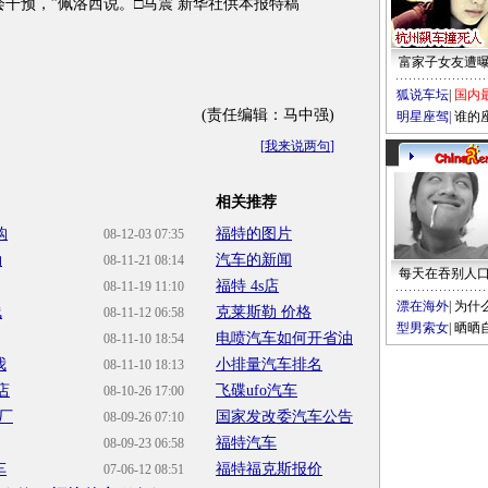
干预，”佩洛西说。□马震 新华社供本报特稿
富家子女友遭
狐说车坛
|
国内
(责任编辑：马中强)
明星座驾
|
谁的
[
我来说两句
]
相关推荐
购
福特的图片
08-12-03 07:35
勒
汽车的新闻
08-11-21 08:14
每天在吞别人
福特 4s店
08-11-19 11:10
漂在海外
|
为什
浅
克莱斯勒 价格
08-11-12 06:58
型男索女
|
晒晒
电喷汽车如何开省油
08-11-10 18:54
我
小排量汽车排名
08-11-10 18:13
店
飞碟ufo汽车
08-10-26 17:00
厂
国家发改委汽车公告
08-09-26 07:10
福特汽车
08-09-23 06:58
车
福特福克斯报价
07-06-12 08:51