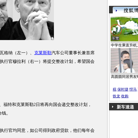
中学生乘直升机
瓦格纳（左一）、
克莱斯勒
汽车公司董事长兼首席
执行官穆拉利（右一）将提交整改计划，希望国会
高圆圆同居男友
税
保时捷
悍马
铁龙
收购
、福特和克莱斯勒2日将再向国会递交整改计划，
新车速递
命钱。
行官均同意，如公司得到政府贷款，他们每年会