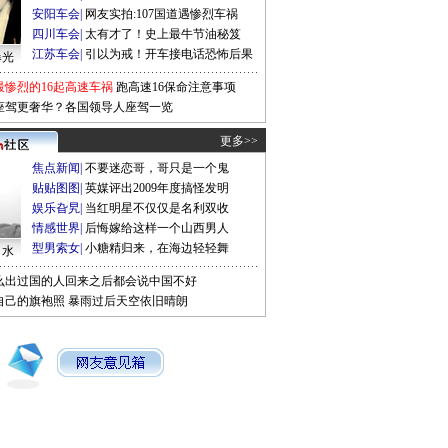
安阳车会
|
网友实拍:107国道遇惨烈车祸
四川车会
|
太有才了！史上最牛节油秘笈
江苏车会
|
引以为戒！开车接电话恐怖后果
曝光
最惨烈的16起高速车祸
跑高速16保命注意事项
座驾更奢华？各国领导人座驾一览
更多>>
焦点新闻
|
不要迷恋哥，哥只是一个鬼
贴贴图图
|
英媒评出2009年度搞怪发明
娱乐旮旯
|
当红明星不仅仅是名利双收
情感世界
|
后悔嫁给这样一个山西男人
型男索女
|
小糖精归来，在海边轻轻舞
口水
么出过国的人回来之后都会说中国不好
自己的旗袍照
暴雨过后天空依旧晴朗