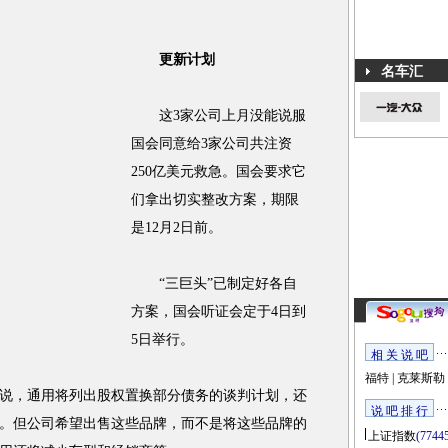
更新计划
名车汇
这3家公司上月没能说服
国会同意给3家公司共注资
250亿美元救急。国会要求它
们拿出切实整改方案，期限
是12月2日前。
“三巨头”已制定好各自
方案，国会听证会定于4日到
5日举行。
相 关 说 吧
福特
|
克莱斯勒
，通用将列出股权置换部分债务的谈判计划，还
说 吧 排 行
。但公司希望出售这些品牌，而不是将这些品牌的
上证指数
(7744