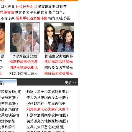
对口相声集
杜拉拉升职记
张震讲故事
红楼梦
-精绝古城
世界名著
平凡的世界
货币战争2
毒杀毒专家
经典手机游游格斗集
福彩3D走势图
情史
李冰冰被爆已婚
揭秘生父离婚内幕
孕
·
揭刘晓庆离婚内幕
·
李幼斌新恋情曝光
婚
·
周迅王艳婆媳相见
·
陆毅爱女照首曝光
折
·
刘嘉玲自曝正造人
·
陈好新男友被曝光
 后
更多>>
喂猕猴桃(图)
·
独家：章子怡带妈妈看电影
好身材(图)
·
佟大为马伊琍再度牵手(图)
秀性感(图)
·
倪萍赵忠祥十年后再携手
服装皆为租赁
·
刘涛富豪老公为家产求生子
颜乘地铁被拍
·
舒淇醉酒瞬间惨被抓拍(图)
做活体解剖
·
实拍漂亮的地摊西施(组图)
的暴烈脾气
·
世界九大罪恶之城(组图)