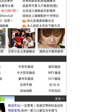
遇灵异事件
·
李孝利新欢私密视频曝光
成命案导火索
·
孟庭苇可爱儿子最新照(图)
：加入我们吧！
·
点击进入搜狐娱乐影视库
owGirl
·
游戏史上最般配的十对情侣
2》送票！
·
张元首透露戒毒生活
湘胎教
·
令人惊叹太空步下楼方式
密照
王菲小女儿李嫣曝光
酒井法子痛哭谢罪
道
中型车频道
跑车频道
道
中大型车频道
MPV频道
道
豪华车频道
SUV频道
实用手册
信 访 办
加油地图
汽车知识
更多>>
狐说车坛
|
一定要看！高速交警的吐血忠告
明星座驾
|
杭州一家三口被宝马车撞飞