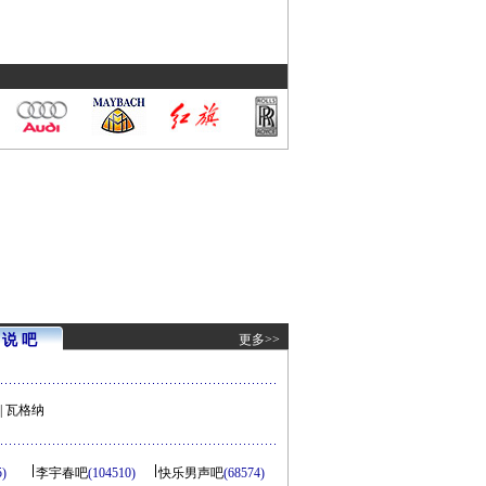
说 吧
更多>>
|
瓦格纳
5)
李宇春吧
(104510)
快乐男声吧
(68574)