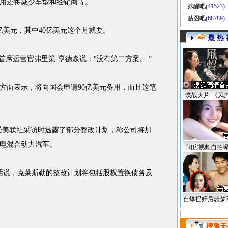
用还将减少车型和经销商等。
苏醒吧
(41523)
贴图吧
(68789)
美元，其中40亿美元这个月就要。
最 热 
席运营官弗里策·亨德森说：“没有第二方案。 ”
面表示，将向国会申请90亿美元备用，而且这笔
谍战大片-《风
美联社采访时透露了部分整改计划，称公司将加
电混合动力汽车。
闺房视频自拍
说，克莱斯勒的整改计划将包括股权置换债务及
自爆捉奸后恶梦