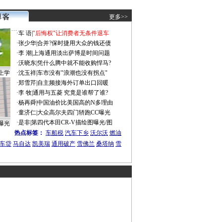
更多>>
·
车 语
|
"后悔权"让消费者无条件退车
·
张少华
|
合并?保时捷用大众的钱还债
·
李 潮
|
上海通用淡出萨博是时间问题
·
沃晓东
|
凭什么腾中就不能收购悍马?
上学
·
沈玉祥
|
车市没有"浪潮也没有拐点"
·
郑雪芹
|
自主频接海外订单出口回暖
·
李 牧
|
通用与五菱 究竟是谁帮了谁?
·
杨再舜
|
中国油价比美国高的N多理由
·
童济仁
|
大众高尔夫四门轿跑CC曝光
·
是非
|
第四代本田CR-V描绘图曝光/图
曝光
热点标签：
车船税
汽车下乡
沃尔沃
燃油
车贷
马自达
凯美瑞
通用破产
雪佛兰
桑塔纳
雪