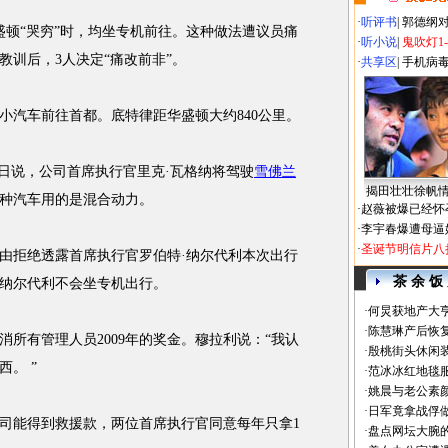
·
听评书
|
郭德纲
顿“哭穷”时，均坐专机前往。这种做法遭议员痛
·
听小说
|
鬼吹灯1
教训后，3人决定“痛改前非”。
·
共享区
|
手机病
汽车前往首都。底特律距华盛顿大约840公里。
日说，公司首席执行官里克·瓦格纳将驾驶
雪佛兰
揭田壮壮徐帆
种汽车用的是混合动力。
·
赵薇被爆已经怀
·
李宇春爆遭母逼
·
圣诞节明信片八
拒绝透露首席执行官罗伯特·纳尔代利本次出行
茶 余 饭
纳尔代利不会坐专机出行。
·
何炅获地产大亨
·
陈慧琳产后恢复
有管理人员2009年的奖金。穆拉利说：“我认
·
殷桃街头休闲装
。 ”
·
范冰冰红地毯
·
姚晨与老公素
·
日军竟拿战俘
能得到救援款，两位首席执行官同意每年只拿1
·
盘点网坛大腕