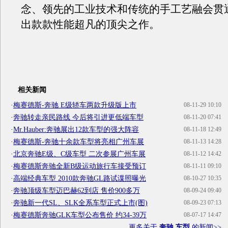
念、领先的工业技术和传统的手工艺融会贯
出款款性能超凡的顶尖之作。
相关新闻
·
梅赛德斯-奔驰 E级轿车两款升级版上市
08-11-29 10:10
·
奔驰转走亲民路线 今后将引进更低端车型
08-11-20 07:41
·
Mr.Hauber:奔驰展出12款车型的强大阵容
08-11-18 12:49
·
梅赛德斯-奔驰十余款车型将亮相广州车展
08-11-13 14:28
·
北京奔驰E级、C级车型 二次参展广州车展
08-11-12 14:42
·
梅赛德斯奔驰全新B级运动旅行车接受预订
08-11-11 09:10
·
高端经典车型 2010款奔驰GL路试谍照曝光
08-10-27 10:35
·
奔驰顶级车型迈巴赫62到店 售价900多万
08-09-24 09:40
·
奔驰新一代SL、SLK全系车型正式上市(图)
08-09-23 07:13
·
梅赛德斯奔驰GLK车型公布售价 约34-39万
08-07-17 14:47
更多关于
奔驰 车型
的新闻>>