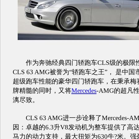
作为奔驰经典四门轿跑车CLS级的极限
CLS 63 AMG被誉为“轿跑车之王”， 是中
超级跑车性能的豪华四门轿跑车，在秉承梅
牌精髓的同时，又将
Mercedes
-AMG的超凡
漓尽致。
CLS 63 AMG进一步诠释了Mercedes-
因：卓越的6.3升V8发动机为整车提供了高达37
马力的动力支持，最大扭矩为630牛?米。