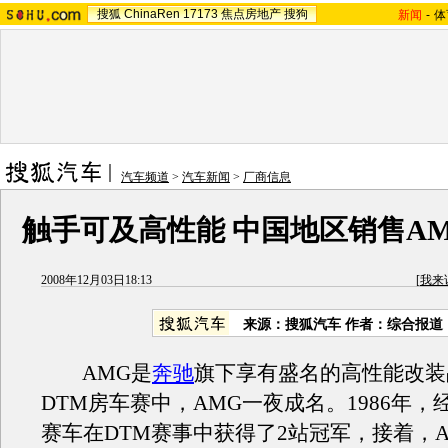
搜狐
ChinaRen
17173
焦点房地产
搜狗
新闻
-
体
汽车频道
>
汽车新闻
>
厂商信息
触手可及高性能 中国地区销售A
2008年12月03日18:13
[
我来
来源：搜狐汽车 作者：综合报道
AMG是
奔驰
旗下享有盛名的高性能改装
DTM房车赛中，AMG一夜成名。1986年，
赛车在DTM赛事中获得了2站冠军，接着，