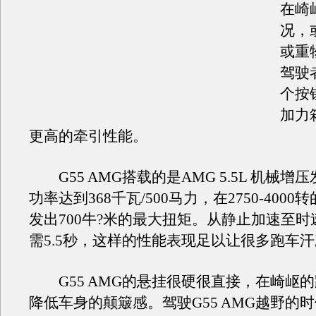
在崎
况，
或重
驾驶
个按
加力
更高的牵引性能。
G55 AMG搭载的是AMG 5.5L 机械增
功率达到368千瓦/500马力，在2750-400
发出700牛?米的最大扭矩。从静止加速至时速
需5.5秒，这样的性能表现足以让很多跑车
G55 AMG的悬挂很硬很直接，在崎岖
降低车身的颠簸感。驾驶G55 AMG越野的