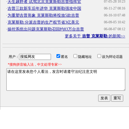
·
天生越野者 试驾北京克莱斯勒吉普指挥官
07-05-28 10:23
·
吉普三款新车后年进华 克莱斯勒强攻中国
06-11-27 08:16
·
为重塑吉普形象 克莱斯勒将投放5款吉普
06-10-10 07:48
·
克莱斯勒:分派吉普的生产权节省3亿美元
06-09-05 10:42
·
操控系统出问题克莱斯勒召回约83万台吉普
06-08-07 08:12
更多关于
吉普 克莱斯勒
的新闻>>
用户：
匿名
隐藏地址
设为辩论话题
*搜狗拼音输入法，中文处理专家>>