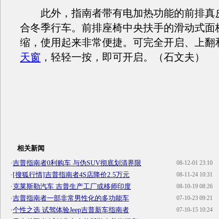
此外，指南者带有电加热功能的前排真
合冬季行车。前排座椅中央扶手的滑动式面
缩，使用起来非常便捷。可完全开启、上翻
天窗
，轻轻一按，即可开启。（石文夫）
相关新闻
·
吉普指南者0利购车 与伪SUV彻底划清界限
08-12-01 23:10
·
[搜狐行情]吉普指南者4S店降价2.5万元
08-11-24 10:31
·
克莱斯勒汽车 吉普生产工厂或移师印度
08-10-19 08:26
·
吉普指南者一部非常男性化的多功能车
07-10-23 09:21
·
个性之选 试驾体验Jeep吉普新车指南者
07-10-15 10:24