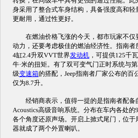
转换，在同级车中具有更强的通过性能。此
身采用了整合式车身结构，具备强度高和轻
更耐用，通过性更好。
在燃油价格飞涨的今天，都市玩家不仅
动力，还要考虑极佳的燃油经济性。指南者
4缸2.4升双VVT世界
发动机
，可提供125千瓦
牛·米的扭矩。有了双可变气门正时系统与第二代
级
变速箱
的搭配，Jeep指南者厂家公布的百
仅为8.7升。
经销商表示，值得一提的是指南者配备的是B
Acoustics高级音响系统。分布在车内各处
各个角度还原声场。开启上掀式尾门，位于
器就成了两个外置喇叭。