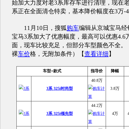
始加大力度对老3系库存车进行清理，现在老
系正在全面清仓特卖，基本降价幅度在3万-
11月10日，搜狐
购车
编辑从京城宝马经
宝马3系加大了优惠幅度，最高可以优惠4.6
面，现车比较充足，但部分车型颜色不全。
裸
车价
格，无附加条件）【
查看详细
】
车型+款式
指导价
降幅
40.8万
3系 325i时尚型
3.8万
44.2万
3系 325i领先型
4万