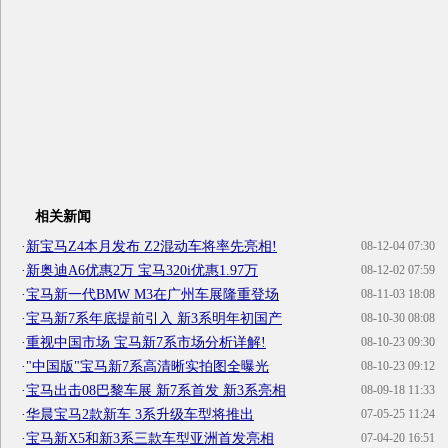
相关新闻
·
新宝马Z4本月发布 Z2混动车将率先亮相!
08-12-04 07:30
·
新奥迪A6优惠2万 宝马320i优惠1.97万
08-12-02 07:59
·
宝马新一代BMW M3在广州车展隆重登场
08-11-03 18:08
·
宝马新7系年底提前引入 新3系明年初国产
08-10-30 08:08
·
重视中国市场 宝马新7系市场分析详解!
08-10-23 09:30
·
"中国版"宝马新7系高清晰实拍图全曝光
08-10-23 09:12
·
宝马出击08巴黎车展 新7系首发 新3系亮相
08-09-18 11:33
·
华晨宝马2款新车 3系升级车型将推出
07-05-25 11:24
·
宝马新X5和新3系三款车型亚洲首发亮相
07-04-20 16:51