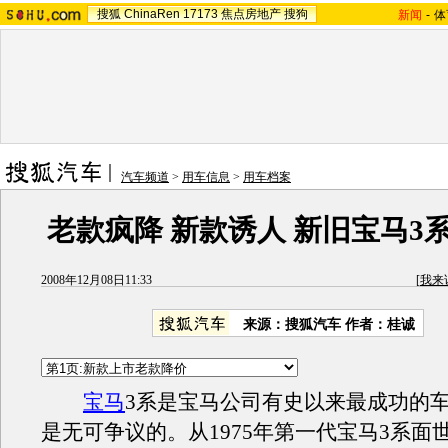
搜狐
ChinaRen
17173
焦点房地产
搜狗
新闻
-
体
汽车频道
>
用车信息
>
用车档案
老款疯降 新款诱人 新旧宝马3
2008年12月08日11:33
[
我来
来源：搜狐汽车 作者：桂诚
宝马
3系是宝马公司有史以来最成功的
是无可争议的。从1975年第一代宝马3系面