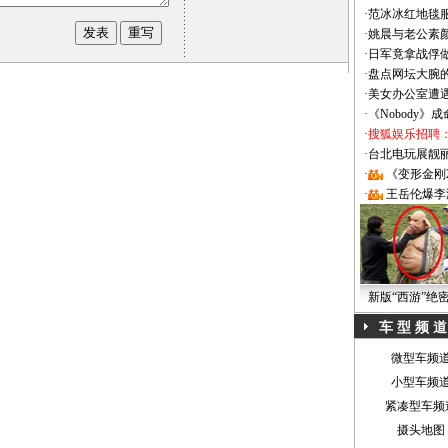
·
范冰冰红地毯
·
姚晨与老公素
·
日军竟拿战俘
·
盘点网坛大腕
·
美女办公室遭
·
《Nobody》
·
搜狐娱乐招聘
·
台北电玩展靓丽Sh
·
《变形金刚
·
王岳伦爆李
新版“西游”绝
车 型 频 道
微型车频
小型车频
紧凑型车频
摄头地图