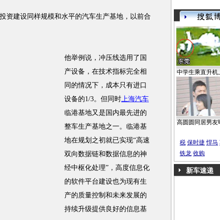
资建设同样规模和水平的汽车生产基地，以前合
他举例说，冲压线选用了国
产设备，在技术指标完全相
中学生乘直升机
同的情况下，成本只有进口
设备的1/3。但同时
上海汽车
临港基地又是国内最先进的
高圆圆同居男友
整车生产基地之一。临港基
地在规划之初就已实现“高速
税
保时捷
悍马
铁龙
收购
双向数据链和数据信息的神
经中枢化处理”，高度信息化
新车速递
的软件平台建设也为现有生
产的质量控制和未来发展的
持续升级提供良好的信息基