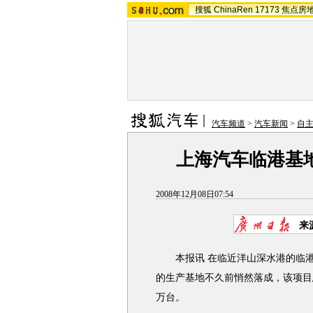
搜狐
ChinaRen
17173
焦点房
汽车频道
>
汽车新闻
>
自
上海汽车临港基地
2008年12月08日07:54
来
本报讯 在临近洋山深水港的临港
的生产基地不久前悄然落成，该项目总
万台。