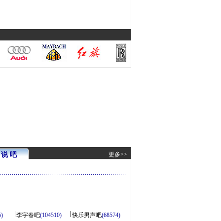
说 吧
更多>>
5)
李宇春吧
(104510)
快乐男声吧
(68574)