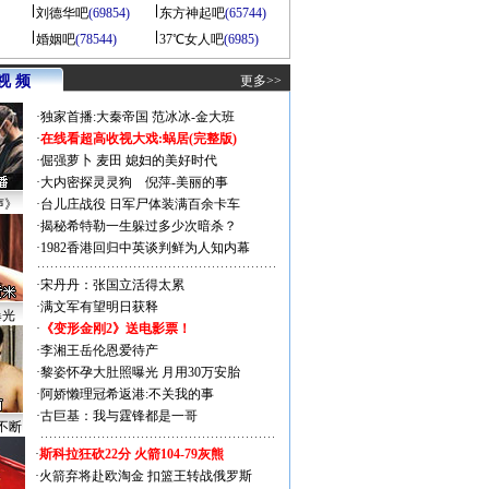
刘德华吧
(69854)
东方神起吧
(65744)
婚姻吧
(78544)
37℃女人吧
(6985)
视 频
更多>>
·
独家首播:大秦帝国
范冰冰-金大班
·
在线看超高收视大戏:
蜗居(完整版)
·
倔强萝卜
麦田
媳妇的美好时代
·
大内密探灵灵狗
倪萍-美丽的事
声》
·
台儿庄战役 日军尸体装满百余卡车
·
揭秘希特勒一生躲过多少次暗杀？
·
1982香港回归中英谈判鲜为人知内幕
·
宋丹丹：张国立活得太累
·
满文军有望明日获释
曝光
·
《变形金刚2》送电影票！
·
李湘王岳伦恩爱待产
·
黎姿怀孕大肚照曝光 月用30万安胎
·
阿娇懒理冠希返港:不关我的事
·
古巨基：我与霆锋都是一哥
不断
·
斯科拉狂砍22分 火箭104-79灰熊
·
火箭弃将赴欧淘金 扣篮王转战俄罗斯