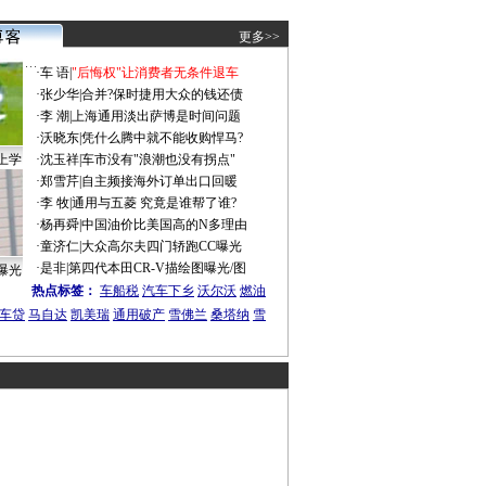
更多>>
·
车 语
|
"后悔权"让消费者无条件退车
·
张少华
|
合并?保时捷用大众的钱还债
·
李 潮
|
上海通用淡出萨博是时间问题
·
沃晓东
|
凭什么腾中就不能收购悍马?
上学
·
沈玉祥
|
车市没有"浪潮也没有拐点"
·
郑雪芹
|
自主频接海外订单出口回暖
·
李 牧
|
通用与五菱 究竟是谁帮了谁?
·
杨再舜
|
中国油价比美国高的N多理由
·
童济仁
|
大众高尔夫四门轿跑CC曝光
·
是非
|
第四代本田CR-V描绘图曝光/图
曝光
热点标签：
车船税
汽车下乡
沃尔沃
燃油
车贷
马自达
凯美瑞
通用破产
雪佛兰
桑塔纳
雪