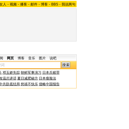
女人
-
视频
-
播客
-
邮件
-
博客
-
BBS
-
我说两句
闻
网页
博客
音乐
图片
说吧
长
邓玉娇失踪
朝鲜军事演习
日本兵赎罪
改温总讲话
夏日减肥秘方
日本瘦脸法
中共卧底结局
慈禧不快乐
侵略中国报告