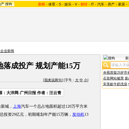
地产
搜狗
新闻
-
体育
-
S
-
娱乐
-
V
-
财经
-
IT
-
汽车
-
房产
-
家居
-
主企业新闻
新
落成投产 规划产能15万
央视质疑29岁市
石首网站被黑
篡
[
我来说两句
] [字号：
大
中
小
]
宋美龄牛奶洗澡
源：大洋网-广州日报 作者：汪云青
新城，
上海
汽车一个总占地面积超过120万平方米
投资29亿元，初期规划年产能15万辆，
发动机
13