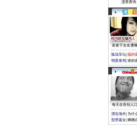
违章查询
富家子女友遭
狐说车坛
|
国内
明星座驾
|
谁的
每天在吞别人
漂在海外
|
为什
型男索女
|
晒晒