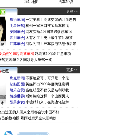
加油地图
汽车知识
更多>>
狐说车坛
|
一定要看！高速交警的吐血忠告
明星座驾
|
杭州一家三口被宝马车撞飞
安阳车会
|
网友实拍:107国道遇惨烈车祸
四川车会
|
太有才了！史上最牛节油秘笈
江苏车会
|
引以为戒！开车接电话恐怖后果
曝光
最惨烈的16起高速车祸
跑高速16保命注意事项
座驾更奢华？各国领导人座驾一览
更多>>
焦点新闻
|
不要迷恋哥，哥只是一个鬼
贴贴图图
|
英媒评出2009年度搞怪发明
娱乐旮旯
|
当红明星不仅仅是名利双收
情感世界
|
后悔嫁给这样一个山西男人
型男索女
|
小糖精归来，在海边轻轻舞
口水
么出过国的人回来之后都会说中国不好
自己的旗袍照
暴雨过后天空依旧晴朗