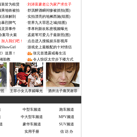
服装皆为租赁
·
刘涛富豪老公为家产求生子
颜乘地铁被拍
·
舒淇醉酒瞬间惨被抓拍(图)
做活体解剖
·
实拍漂亮的地摊西施(组图)
的暴烈脾气
·
世界九大罪恶之城(组图)
遇灵异事件
·
李孝利新欢私密视频曝光
成命案导火索
·
孟庭苇可爱儿子最新照(图)
：加入我们吧！
·
点击进入搜狐娱乐影视库
owGirl
·
游戏史上最般配的十对情侣
2》送票！
·
张元首透露戒毒生活
湘胎教
·
令人惊叹太空步下楼方式
密照
王菲小女儿李嫣曝光
酒井法子痛哭谢罪
道
中型车频道
跑车频道
道
中大型车频道
MPV频道
道
豪华车频道
SUV频道
实用手册
信 访 办