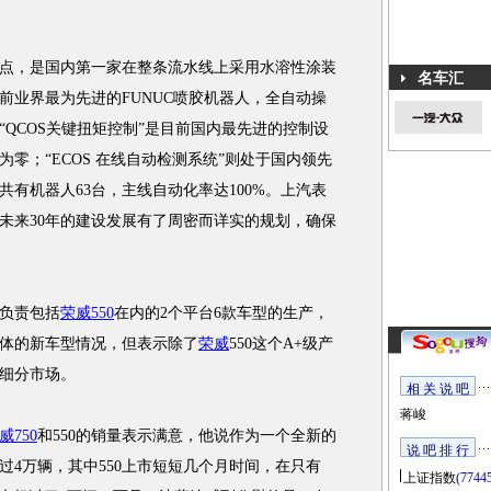
，是国内第一家在整条流水线上采用水溶性涂装
名车汇
前业界最为先进的FUNUC喷胶机器人，全自动操
QCOS关键扭矩控制”是目前国内最先进的控制设
零；“ECOS 在线自动检测系统”则处于国内领先
有机器人63台，主线自动化率达100%。上汽表
未来30年的建设发展有了周密而详实的规划，确保
负责包括
荣威550
在内的2个平台6款车型的生产，
体的新车型情况，但表示除了
荣威
550这个A+级产
细分市场。
相 关 说 吧
蒋峻
威750
和550的销量表示满意，他说作为一个全新的
说 吧 排 行
过4万辆，其中550上市短短几个月时间，在只有
上证指数
(7744