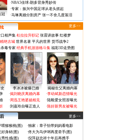
·
NBA5佳球-朗多背身秀妙传
·
专家：振兴中国足球从老头抓起
连冠
·
马琳离婚分割房产 张一不舍几度落泪
更多>>
对口相声集
杜拉拉升职记
张震讲故事
红楼梦
-精绝古城
世界名著
平凡的世界
货币战争2
毒杀毒专家
经典手机游游格斗集
福彩3D走势图
情史
李冰冰被爆已婚
揭秘生父离婚内幕
孕
·
揭刘晓庆离婚内幕
·
李幼斌新恋情曝光
婚
·
周迅王艳婆媳相见
·
陆毅爱女照首曝光
折
·
刘嘉玲自曝正造人
·
陈好新男友被曝光
 后
更多>>
喂猕猴桃(图)
·
独家：章子怡带妈妈看电影
好身材(图)
·
佟大为马伊琍再度牵手(图)
秀性感(图)
·
倪萍赵忠祥十年后再携手