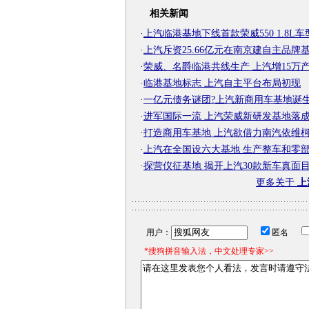
相关新闻
·
上汽临港基地下线首款荣威550 1.8L车
·
上汽斥资25.66亿元在南京建自主品牌
·
荣威、名爵临港共线生产 上汽增15万
·
临港基地标志 上汽自主平台布局初现
·
一亿元债务谜团?上汽新商用车基地诞
·
进军国际一流 上汽荣威新研发基地落
·
打造商用车基地 上汽欲借力南汽依维
·
上汽在全国设六大基地 生产整车和零
·
探营仪征基地 揭开上汽30款新车真面
更多关于
上
用户：
匿名
*搜狗拼音输入法，中文处理专家>>