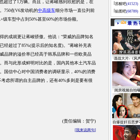
量也超过了1万辆。而且，让蒋峻感到欣慰的是，在
苏醒吧
(41523)
750在V6发动机的
中高级车
细分市场一直位列前
贴图吧
(68789)
+级车型中占到50%甚至60%的市场份额。
最 热 
的成就更让蒋峻骄傲。他说：“荣威的品牌知名
经超过了85%(提示后的知名度)。”蒋峻补充表
威品牌的溢价率已经高于韩系品牌和一些欧美品
谍战大片-《风
。而与此形成鲜明对比的是，国内其他本土汽车品
。国信中心对中国消费者的调研显示，40%的消费
不考虑所谓的自主品牌的，还有40%多则是要有很
闺房视频自拍
(责任编辑：贺宁)
自爆捉奸后恶梦
[
我来说两句
]