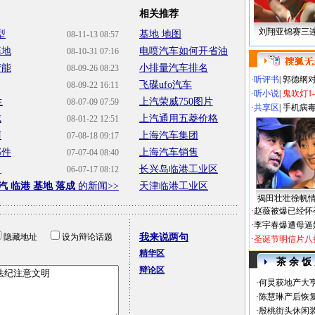
相关推荐
刘翔亚锦赛三
型
基地 地图
08-11-13 08:57
基地
电喷汽车如何开省油
08-10-31 07:16
产能
小排量汽车排名
08-09-26 08:23
·
听评书
|
郭德纲
飞碟ufo汽车
08-09-22 16:11
·
听小说
|
鬼吹灯1
生
上汽荣威750图片
08-07-09 07:59
·
共享区
|
手机病
成
上汽通用五菱价格
08-01-22 12:51
柯
上海汽车集团
07-08-18 09:17
部件
上海汽车销售
07-07-04 08:40
目
长兴岛临港工业区
06-07-17 08:12
汽 临港 基地 落成
的新闻>>
天津临港工业区
揭田壮壮徐帆
·
赵薇被爆已经怀
·
李宇春爆遭母逼
隐藏地址
设为辩论话题
我来说两句
·
圣诞节明信片八
精华区
茶 余 饭
辩论区
·
何炅获地产大亨
·
陈慧琳产后恢复
·
殷桃街头休闲装