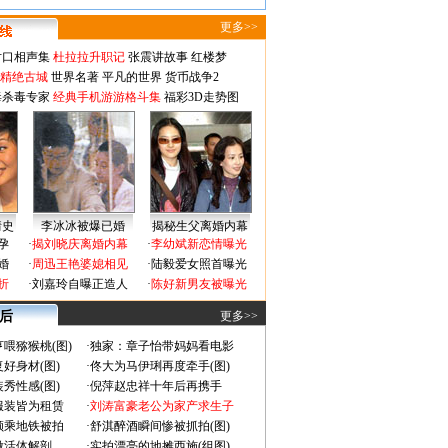
更多>>
对口相声集
杜拉拉升职记
张震讲故事
红楼梦
-精绝古城
世界名著
平凡的世界
货币战争2
毒杀毒专家
经典手机游游格斗集
福彩3D走势图
情史
李冰冰被爆已婚
揭秘生父离婚内幕
孕
·
揭刘晓庆离婚内幕
·
李幼斌新恋情曝光
婚
·
周迅王艳婆媳相见
·
陆毅爱女照首曝光
折
·
刘嘉玲自曝正造人
·
陈好新男友被曝光
 后
更多>>
喂猕猴桃(图)
·
独家：章子怡带妈妈看电影
好身材(图)
·
佟大为马伊琍再度牵手(图)
秀性感(图)
·
倪萍赵忠祥十年后再携手
服装皆为租赁
·
刘涛富豪老公为家产求生子
颜乘地铁被拍
·
舒淇醉酒瞬间惨被抓拍(图)
做活体解剖
·
实拍漂亮的地摊西施(组图)