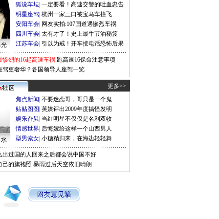
狐说车坛
|
一定要看！高速交警的吐血忠告
明星座驾
|
杭州一家三口被宝马车撞飞
安阳车会
|
网友实拍:107国道遇惨烈车祸
四川车会
|
太有才了！史上最牛节油秘笈
江苏车会
|
引以为戒！开车接电话恐怖后果
曝光
最惨烈的16起高速车祸
跑高速16保命注意事项
座驾更奢华？各国领导人座驾一览
更多>>
焦点新闻
|
不要迷恋哥，哥只是一个鬼
贴贴图图
|
英媒评出2009年度搞怪发明
娱乐旮旯
|
当红明星不仅仅是名利双收
情感世界
|
后悔嫁给这样一个山西男人
型男索女
|
小糖精归来，在海边轻轻舞
口水
么出过国的人回来之后都会说中国不好
自己的旗袍照
暴雨过后天空依旧晴朗