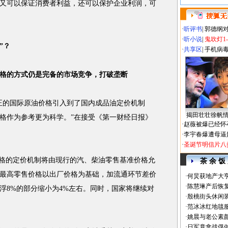
又可以保证消费者利益，还可以保护企业利润，可
·
听评书
|
郭德纲
·
听小说
|
鬼吹灯1
”？
·
共享区
|
手机病
的方式仍是完备的市场竞争，打破垄断
的国际原油价格引入到了国内成品油定价机制
揭田壮壮徐帆
格作为参考更为科学。”在接受《第一财经日报》
·
赵薇被爆已经怀
·
李宇春爆遭母逼
·
圣诞节明信片八
格的定价机制将由现行的汽、柴油零售基准价格允
茶 余 饭
最高零售价格以出厂价格为基础，加流通环节差价
·
何炅获地产大亨
·
陈慧琳产后恢复
浮8%的部分缩小为4%左右。同时，国家将继续对
·
殷桃街头休闲装
·
范冰冰红地毯
·
姚晨与老公素
·
日军竟拿战俘