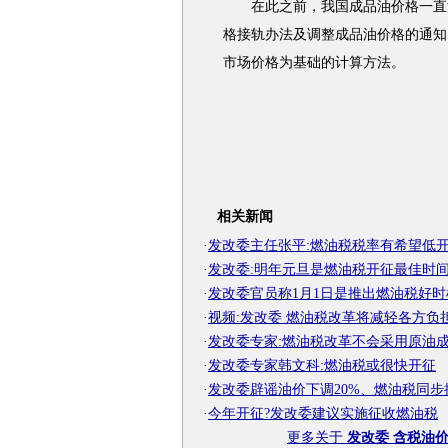
在此之前，我国成品油价格一直沿用
格接轨办法及调整成品油价格的通知
市场价格为基础的计算方法。
相关新闻
·
发改委主任张平:燃油税税率有希望低
·
发改委:明年元旦是燃油税开征最佳时
·
发改委官员称1月1日是推出燃油税好时
·
视频:发改委 燃油税改革将减轻各方负
·
发改委专家:燃油税改革不会采用原油
·
发改委专家韩文科:燃油税或很快开征
·
发改委辟谣油价下调20%、燃油税同步
·
今年开征?发改委建议实施征收燃油税
更多关于
发改委 含税油价