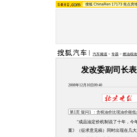
搜狐
ChinaRen
17173
焦点房
汽车频道
>
专题
>
燃油税
发改委副司长表
2008年12月10日09:40
“成品油定价机制说了十年，今年终
案》（征求意见稿）同时出现在几大