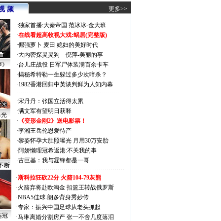
视 频
更多>>
·
独家首播:大秦帝国
范冰冰-金大班
·
在线看超高收视大戏:
蜗居(完整版)
·
倔强萝卜
麦田
媳妇的美好时代
·
大内密探灵灵狗
倪萍-美丽的事
声》
·
台儿庄战役 日军尸体装满百余卡车
·
揭秘希特勒一生躲过多少次暗杀？
·
1982香港回归中英谈判鲜为人知内幕
·
宋丹丹：张国立活得太累
·
满文军有望明日获释
曝光
·
《变形金刚2》送电影票！
·
李湘王岳伦恩爱待产
·
黎姿怀孕大肚照曝光 月用30万安胎
·
阿娇懒理冠希返港:不关我的事
·
古巨基：我与霆锋都是一哥
不断
·
斯科拉狂砍22分 火箭104-79灰熊
·
火箭弃将赴欧淘金 扣篮王转战俄罗斯
·
NBA5佳球-朗多背身秀妙传
·
专家：振兴中国足球从老头抓起
连冠
·
马琳离婚分割房产 张一不舍几度落泪