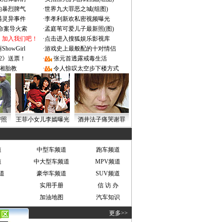
的暴烈脾气
·
世界九大罪恶之城(组图)
遇灵异事件
·
李孝利新欢私密视频曝光
成命案导火索
·
孟庭苇可爱儿子最新照(图)
：加入我们吧！
·
点击进入搜狐娱乐影视库
owGirl
·
游戏史上最般配的十对情侣
2》送票！
·
张元首透露戒毒生活
湘胎教
·
令人惊叹太空步下楼方式
密照
王菲小女儿李嫣曝光
酒井法子痛哭谢罪
道
中型车频道
跑车频道
道
中大型车频道
MPV频道
道
豪华车频道
SUV频道
实用手册
信 访 办
加油地图
汽车知识
更多>>