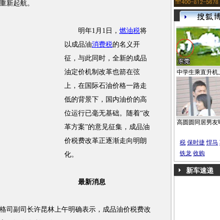
后重新起航。
明年1月1日，
燃油税
将
以成品油
消费税
的名义开
征，与此同时，全新的成品
油定价机制改革也箭在弦
中学生乘直升机
上，在国际石油价格一路走
低的背景下，国内油价的高
位运行已毫无基础。随着“改
高圆圆同居男友
革方案”的意见征集，成品油
价税费改革正逐渐走向明朗
税
保时捷
悍马
铁龙
收购
化。
新车速递
最新消息
司副司长许昆林上午明确表示，成品油价税费改