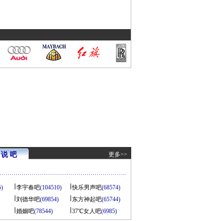
说 吧
更多>>
5)
李宇春吧
(104510)
快乐男声吧
(68574)
刘德华吧
(69854)
东方神起吧
(65744)
婚姻吧
(78544)
37℃女人吧
(6985)