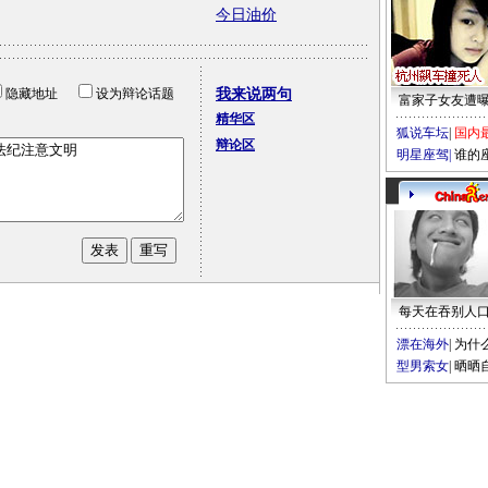
今日油价
隐藏地址
设为辩论话题
我来说两句
富家子女友遭
精华区
狐说车坛
|
国内
辩论区
明星座驾
|
谁的
每天在吞别人
漂在海外
|
为什
型男索女
|
晒晒