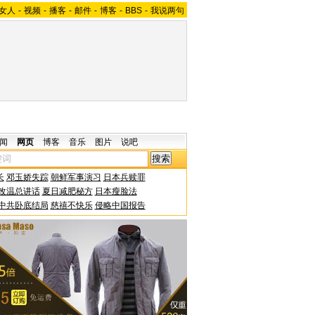
女人
-
视频
-
播客
-
邮件
-
博客
-
BBS
-
我说两句
闻
网页
博客
音乐
图片
说吧
长
邓玉娇失踪
朝鲜军事演习
日本兵赎罪
改温总讲话
夏日减肥秘方
日本瘦脸法
中共卧底结局
慈禧不快乐
侵略中国报告