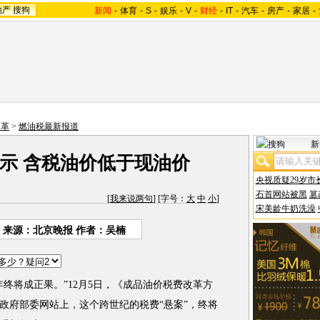
地产
搜狗
新闻
-
体育
-
S
-
娱乐
-
V
-
财经
-
IT
-
汽车
-
房产
-
家居
-
改革
>
燃油税最新报道
新
示 含税油价低于现油价
央视质疑29岁市
石首网站被黑
篡
[
我来说两句
] [字号：
大
中
小
]
宋美龄牛奶洗澡
来源：北京晚报 作者：吴楠
将成正果。”12月5日，《成品油价税费改革方
政府部委网站上，这个跨世纪的税费“悬案”，终将