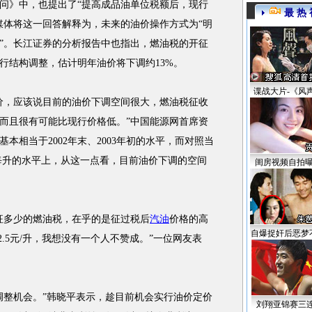
问》中，也提出了“提高成品油单位税额后，现行
最 热 
媒体将这一回答解释为，未来的油价操作方式为“明
”。长江证券的分析报告中也指出，燃油税的开征
行结构调整，估计明年油价将下调约13%。
谍战大片-《风
，应该说目前的油价下调空间很大，燃油税征收
而且很有可能比现行价格低。”中国能源网首席资
本相当于2002年末、2003年初的水平，而对照当
元每升的水平上，从这一点看，目前油价下调的空间
闺房视频自拍
多少的燃油税，在乎的是征过税后
汽油
价格的高
自爆捉奸后恶梦
2.5元/升，我想没有一个人不赞成。”一位网友表
整机会。”韩晓平表示，趁目前机会实行油价定价
刘翔亚锦赛三