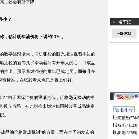
高，还会有所下降。
多少？
名车汇
，估计明年油价将下调约13% 。
的数字逐渐增大，司机张毅的眼光却注视着手边的
燃油税的新闻几乎牵动着所有开车人的心，《成品
的推出，预示着燃油税的推出已成定局，而每升在
元的税费标准，在张毅看来也已是板上钉钉。
？”由于国际油价的逐渐走低，价格毫无松动的中
”的孤立市场，在此时推出燃油税同时改革成品油定
说 吧 排 行
识。
上证指数
(7744
苏醒吧
(41523)
成品油价格形成机制”的方案，而在本周初发布的
贴图吧
(68789)