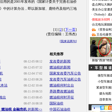
的是2001年发布的《国家计委关于完善石油价
·
盘点网坛大腕
》中的计算办法，即以新加坡、鹿特丹及纽约三地
·
美女办公室遭
·
《Nobody》
·
搜狐娱乐招聘
·
台北电玩展靓丽Sh
[1] [
2
] [
下一页
]
·
《变形金刚
(责任编辑：王伟杰)
·
王岳伦爆李
[
我来说两句
]
相关推荐
新版“西游”绝
开
发改委的新闻
08-12-05 08:12
间
燃油税的新闻
08-12-05 07:32
车 型 频 道
机
国家发改委汽车公告
08-12-04 17:02
微型车频
担
发改委汽车油耗公告
08-12-03 08:26
小型车频
成本法
燃油税何时出台
08-12-02 10:44
紧凑型车频
养路费改燃油税
08-11-19 06:53
摄头地图
推出
燃油税何时开征
08-11-03 08:45
违章查询
国际油价
08-07-16 08:18
 燃油税 金融危机
的新闻>>
中国石油油价