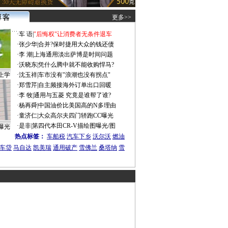
更多>>
·
车 语
|
"后悔权"让消费者无条件退车
·
张少华
|
合并?保时捷用大众的钱还债
·
李 潮
|
上海通用淡出萨博是时间问题
·
沃晓东
|
凭什么腾中就不能收购悍马?
上学
·
沈玉祥
|
车市没有"浪潮也没有拐点"
·
郑雪芹
|
自主频接海外订单出口回暖
·
李 牧
|
通用与五菱 究竟是谁帮了谁?
·
杨再舜
|
中国油价比美国高的N多理由
·
童济仁
|
大众高尔夫四门轿跑CC曝光
·
是非
|
第四代本田CR-V描绘图曝光/图
曝光
热点标签：
车船税
汽车下乡
沃尔沃
燃油
车贷
马自达
凯美瑞
通用破产
雪佛兰
桑塔纳
雪