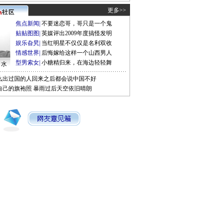
更多>>
焦点新闻
|
不要迷恋哥，哥只是一个鬼
贴贴图图
|
英媒评出2009年度搞怪发明
娱乐旮旯
|
当红明星不仅仅是名利双收
情感世界
|
后悔嫁给这样一个山西男人
型男索女
|
小糖精归来，在海边轻轻舞
口水
么出过国的人回来之后都会说中国不好
自己的旗袍照
暴雨过后天空依旧晴朗