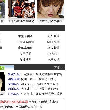
密照
王菲小女儿李嫣曝光
酒井法子痛哭谢罪
道
中型车频道
跑车频道
道
中大型车频道
MPV频道
道
豪华车频道
SUV频道
实用手册
信 访 办
加油地图
汽车知识
更多>>
狐说车坛
|
一定要看！高速交警的吐血忠告
明星座驾
|
杭州一家三口被宝马车撞飞
安阳车会
|
网友实拍:107国道遇惨烈车祸
四川车会
|
太有才了！史上最牛节油秘笈
江苏车会
|
引以为戒！开车接电话恐怖后果
曝光
最惨烈的16起高速车祸
跑高速16保命注意事项
座驾更奢华？各国领导人座驾一览