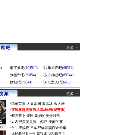
说 吧
更多>>
5)
李宇春吧
(104510)
快乐男声吧
(68574)
刘德华吧
(69854)
东方神起吧
(65744)
婚姻吧
(78544)
37℃女人吧
(6985)
视 频
更多>>
·
独家首播:大秦帝国
范冰冰-金大班
·
在线看超高收视大戏:
蜗居(完整版)
·
倔强萝卜
麦田
媳妇的美好时代
·
大内密探灵灵狗
倪萍-美丽的事
声》
·
台儿庄战役 日军尸体装满百余卡车
·
揭秘希特勒一生躲过多少次暗杀？