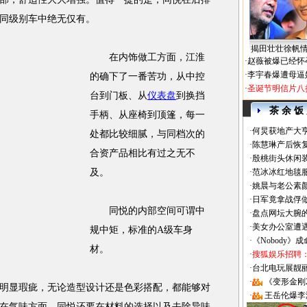
同级别车中绝无仅有。
揭田壮壮徐帆
在内饰做工方面，江淮
·
赵薇被爆已经怀
·
李宇春爆遭母逼
的确下了一番苦功，从中控
·
圣诞节明信片八
台到门板、从
仪表盘
到换挡
茶 余 饭
手柄、从座椅到顶篷，每一
·
何炅获地产大亨
处都比较细腻，与同档次的
·
陈慧琳产后恢复
合资产品相比有过之无不
·
殷桃街头休闲装
及。
·
范冰冰红地毯
·
姚晨与老公素
·
日军竟拿战俘
同悦的内部空间可谓中
·
盘点网坛大腕
·
美女办公室遭
规中矩，标准的A级车身
·
《Nobody》
材。
·
搜狐娱乐招聘
·
台北电玩展靓丽Sh
·
《变形金刚
显瑕疵，无论造型设计还是色彩搭配，都能够对
·
王岳伦爆李
在气味方面，同悦还要在材料的选择以及去除异味