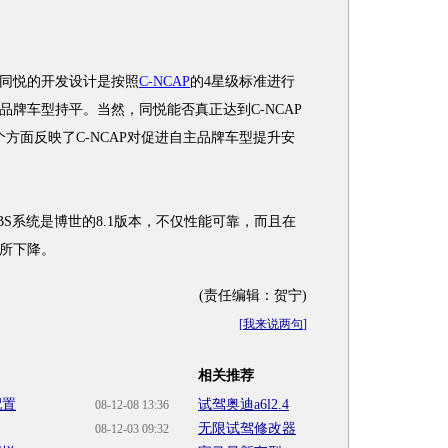
同悦的开发设计是按照
C-NCAP
的4星级标准进行
牌车型持平。当然，同悦能否真正达到C-NCAP
方面反映了C-NCAP对促进自主品牌车型提升安
系统是博世的8.1版本，不仅性能可靠，而且在
所下降。
(责任编辑：贺宁)
[
我来说两句
]
相关推荐
配置
试驾奥迪a6l2.4
08-12-08 13:36
无限试驾修改器
08-12-03 09:32