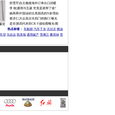
·
郑雪芹
|
自主频接海外订单出口回暖
·
李 牧
|
通用与五菱 究竟是谁帮了谁?
·
杨再舜
|
中国油价比美国高的N多理由
·
童济仁
|
大众高尔夫四门轿跑CC曝光
·
是非
|
第四代本田CR-V描绘图曝光/图
曝光
热点标签：
车船税
汽车下乡
沃尔沃
燃油
车贷
马自达
凯美瑞
通用破产
雪佛兰
桑塔纳
雪