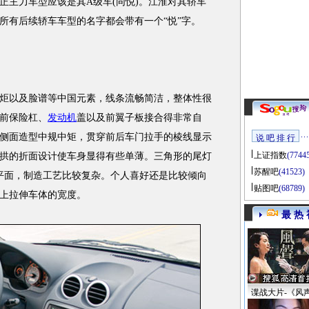
正主力车型应该是其A级车(同悦)。江淮对其轿车
所有后续轿车车型的名字都会带有一个“悦”字。
以及脸谱等中国元素，线条流畅简洁，整体性很
前保险杠、
发动机
盖以及前翼子板接合得非常自
侧面造型中规中矩，贯穿前后车门拉手的棱线显示
说 吧 排 行
上证指数
(7744
拱的折面设计使车身显得有些单薄。三角形的尾灯
苏醒吧
(41523)
平面，制造工艺比较复杂。个人喜好还是比较倾向
贴图吧
(68789)
上拉伸车体的宽度。
最 热 
谍战大片-《风