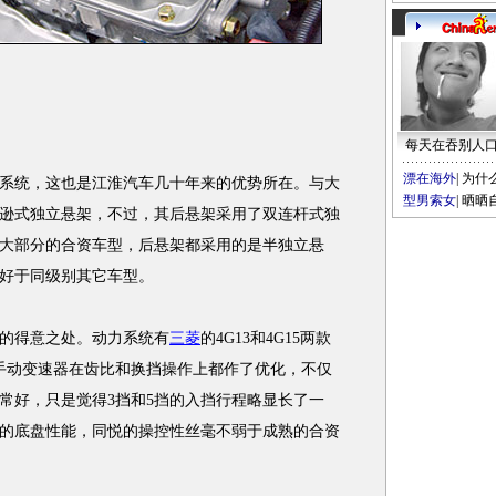
每天在吞别人
漂在海外
|
为什
系统，这也是江淮汽车几十年来的优势所在。与大
型男索女
|
晒晒
逊式独立悬架，不过，其后悬架采用了双连杆式独
大部分的合资车型，后悬架都采用的是半独立悬
好于同级别其它车型。
的得意之处。动力系统有
三菱
的4G13和4G15两款
手动变速器在齿比和换挡操作上都作了优化，不仅
常好，只是觉得3挡和5挡的入挡行程略显长了一
的底盘性能，同悦的操控性丝毫不弱于成熟的合资