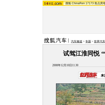
搜狐
ChinaRen
17173
焦点房
汽车频道
>
专题
>
世界汽
试驾江淮同悦 
2008年12月10日11:30
来