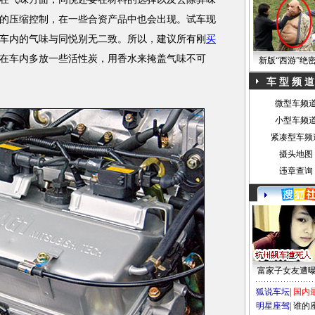
的压缩控制，在一些合资产品中也会出现。试车现
车内的气味与同悦别无二致。所以，建议所有刚
买
在车内多放一些活性炭，用香水来掩盖气味不可
新版“西游”绝
车 型 频 道
微型车频
小型车频
紧凑型车频
摄头地图
违章查询
富家子女友遭
狐说车坛
|
国内
明星座驾
|
谁的