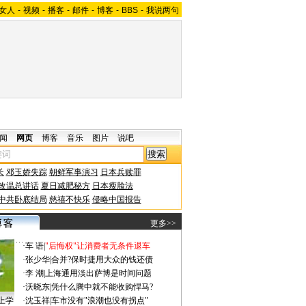
女人
-
视频
-
播客
-
邮件
-
博客
-
BBS
-
我说两句
闻
网页
博客
音乐
图片
说吧
长
邓玉娇失踪
朝鲜军事演习
日本兵赎罪
改温总讲话
夏日减肥秘方
日本瘦脸法
中共卧底结局
慈禧不快乐
侵略中国报告
更多>>
·
车 语
|
"后悔权"让消费者无条件退车
·
张少华
|
合并?保时捷用大众的钱还债
·
李 潮
|
上海通用淡出萨博是时间问题
·
沃晓东
|
凭什么腾中就不能收购悍马?
上学
·
沈玉祥
|
车市没有"浪潮也没有拐点"