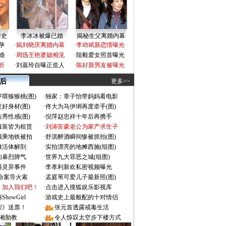
情史
李冰冰被爆已婚
揭秘生父离婚内幕
孕
·
揭刘晓庆离婚内幕
·
李幼斌新恋情曝光
婚
·
周迅王艳婆媳相见
·
陆毅爱女照首曝光
折
·
刘嘉玲自曝正造人
·
陈好新男友被曝光
 后
更多>>
喂猕猴桃(图)
·
独家：章子怡带妈妈看电影
好身材(图)
·
佟大为马伊琍再度牵手(图)
秀性感(图)
·
倪萍赵忠祥十年后再携手
服装皆为租赁
·
刘涛富豪老公为家产求生子
颜乘地铁被拍
·
舒淇醉酒瞬间惨被抓拍(图)
做活体解剖
·
实拍漂亮的地摊西施(组图)
的暴烈脾气
·
世界九大罪恶之城(组图)
遇灵异事件
·
李孝利新欢私密视频曝光
成命案导火索
·
孟庭苇可爱儿子最新照(图)
：加入我们吧！
·
点击进入搜狐娱乐影视库
owGirl
·
游戏史上最般配的十对情侣
2》送票！
·
张元首透露戒毒生活
湘胎教
·
令人惊叹太空步下楼方式