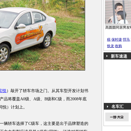
高圆圆同居男友
税
保时捷
悍马
铁龙
收购
新车速递
宾悦
）敲开了轿车市场之门。从其车型开发计划书
产品将覆盖A0级、A级、B级和C级，而2008年底
名车汇
同悦）计划上。
辆轿车选择了C级车，这主要是出于品牌塑造的