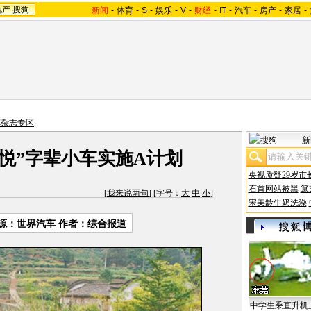
地产
搜狗
新闻
-
体育
-
S
-
娱乐
-
V
-
财经
-
IT
-
汽车
-
房产
-
家居
-
车杂志专区
新
“悦”字辈小车实施A计划
央视质疑29岁市
石首网站被黑
篡
[
我来说两句
] [字号：
大
中
小
]
宋美龄牛奶洗澡
源：世界汽车 作者：综合报道
中学生乘直升机