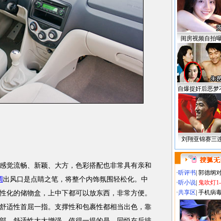
闺房视频自拍
自爆捉奸后恶梦
刘翔亚锦赛三
觉流畅、新颖、大方，色彩搭配也非常具有亲和
·
听评书
|
郭德纲
调
出风口是点睛之笔，将整个内饰氛围轻松化。中
·
听小说
|
鬼吹灯1
·
共享区
|
手机病
性化的储物盒，上中下都可以放东西，非常方便。
舒适性首屈一指。支撑性和包裹性都相当出色，靠
部，舒适性大大增强。值得一提的是，同悦在后排