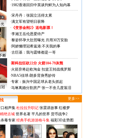
·
1982香港回归中英谈判鲜为人知内幕
·
宋丹丹：张国立活得太累
·
满文军有望明日获释
曝光
·
《变形金刚2》送电影票！
·
李湘王岳伦恩爱待产
·
黎姿怀孕大肚照曝光 月用30万安胎
·
阿娇懒理冠希返港:不关我的事
·
古巨基：我与霆锋都是一哥
不断
·
斯科拉狂砍22分 火箭104-79灰熊
·
火箭弃将赴欧淘金 扣篮王转战俄罗斯
·
NBA5佳球-朗多背身秀妙传
·
专家：振兴中国足球从老头抓起
连冠
·
马琳离婚分割房产 张一不舍几度落泪
更多>>
对口相声集
杜拉拉升职记
张震讲故事
红楼梦
-精绝古城
世界名著
平凡的世界
货币战争2
毒杀毒专家
经典手机游游格斗集
福彩3D走势图