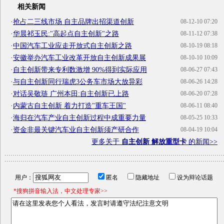
相关新闻
·
抢占二三线市场 自主品牌出招渠道创新
08-12-10 07:20
·
华晨祁玉民:"高起点自主创新"之路
08-11-12 07:38
·
中国汽车工业应走开放式自主创新之路
08-10-19 08:18
·
安徽举办汽车工业改革开放自主创新成果展
08-10-10 10:09
·
自主创新带来专利数激增 90%得到实际应用
08-06-27 07:43
·
与自主创新同行瑞虎3公务车市场大放异彩
08-06-26 14:28
·
对话吴敬琏 广州本田:自主创新已上路
08-06-20 07:28
·
内蒙古自主创新 着力打造"重车王国"
08-06-11 08:40
·
海归在汽车产业自主创新过程中成重要力量
08-05-25 10:33
·
资金非最关键汽车业自主创新须产研合作
08-04-19 10:04
更多关于
自主创新 解放重型卡
的新闻>>
用户：
匿名
隐藏地址
设为辩论话题
*搜狗拼音输入法，中文处理专家>>