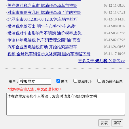
·
关注燃油税之车市 燃油税牵动车市神经
08-12-11 08:05
·
对车市影响有几何 燃油税牵动了谁的神经
08-12-11 07:21
·
北亚车市08.12.01-08.12.07汽车销售排行
08-12-10 14:18
·
燃油税水落石出 明年车市将"小车来袭"
08-12-08 08:02
·
燃油税对车市影响尚不明朗 油价税率成关...
08-12-03 07:56
·
争论14年燃油税 汽车消费理念因"油"而变
08-12-02 07:26
·
汽车企业因燃油税而动 开始推紧凑型车
08-11-24 08:55
·
视频:全球汽车销售步入冰河期 国内车市猛下滑
08-11-17 10:26
更多关于
燃油税
的新闻>>
用户：
匿名
隐藏地址
设为辩论话题
*搜狗拼音输入法，中文处理专家>>