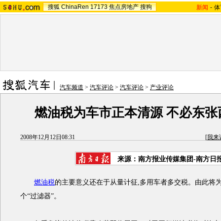
搜狐
ChinaRen
17173
焦点房地产
搜狗
新闻
-
体
汽车频道
>
汽车评论
>
汽车评论
>
产业评论
燃油税为车市正本清源 不必东张
2008年12月12日08:31
[
我来
来源：南方报业传媒集团-南方日
燃油税
的主要意义还在于从量计征,多用车者多交税。由此将
个“过滤器”。