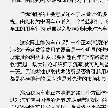
下调。由此判断,燃油税短期内对车市不会
但燃油税的主要意义还在于从量计征,多
税。由此将为中国车市嵌入一个“过滤器”。
车主的用车行为,进而深入影响到未来对汽
这实际上能为车市起到一个正本清源的
油税对养路费等费用的覆盖是一个明显的进
所牵扯的利益太多,只要回想两年前“养路费
收”惹起一场大讨论却终归于沉寂,就可见利
一斑。无论燃油税取代养路费是否将引起用
都是必须推行的,因为这是对先进的市场机制
燃油税为车市正本清源的第二个方面体现
过对汽车使用习惯的调节,来达到节能减排的
通过遏制汽车购买来实现。后者将严重损害