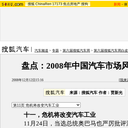
搜狐
ChinaRen
17173
焦点房地产
搜狗
新闻
-
体
汽车频道
>
专题
>
第六届搜狐汽车周
>
第六届搜狐汽车周白皮
盘点：2008年中国汽车市场
2008年12月12日15:16
[
我来
来源：搜狐汽车 作者：贾新光
十一，危机将改变汽车工业
11月24日，当选总统奥巴马也严厉批评