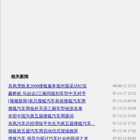
相关新闻
·
东风雪铁龙2008搜狐服务面对面采访纪实
08-08-12 15:35
·
藤桥稔:马自达2三厢同级别车型中无对手
07-12-17 15:52
·
[视频新闻]老总搜狐汽车恭祝搜狐汽车周
07-12-14 09:54
·
搜狐汽车周低价天语三厢车型候选名单
07-12-13 16:09
·
丰田中国为第五届搜狐汽车周题词
07-12-13 15:03
·
东风汽车总经理徐平先生为第五届搜狐汽车...
07-12-12 17:52
·
搜狐第五届汽车周启动仪式现场致辞
07-12-10 17:02
·
搜狐汽车 倡导与探讨汽车社会的和谐之道
07-03-12 09:05