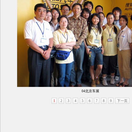
04北京车展
1
2
3
4
5
6
7
8
9
下一页