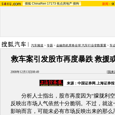
搜狐
ChinaRen
17173
焦点房地产
搜狗
新闻
-
体
汽车频道
>
专题
>
金融危机席卷全球 汽车行业变数重重
>
车
救车案引发股市再度暴跌 救援
2008年12月13日08:49
[
我来
来源：中国证券网.上海证券报
分析人士指出，股市再度因为“朦胧利空
反映出市场人气依然十分脆弱。不过，就这
影响而言，可能未必有市场反映出来的那么