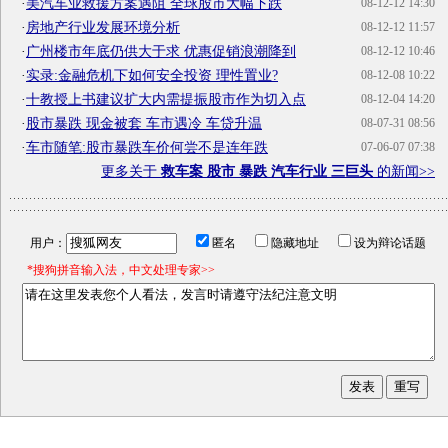
·
美汽车业救援方案遇阻 全球股市大幅下跌
08-12-12 14:30
·
房地产行业发展环境分析
08-12-12 11:57
·
广州楼市年底仍供大于求 优惠促销浪潮降到
08-12-12 10:46
·
实录:金融危机下如何安全投资 理性置业?
08-12-08 10:22
·
十教授上书建议扩大内需提振股市作为切入点
08-12-04 14:20
·
股市暴跌 现金被套 车市遇冷 车贷升温
08-07-31 08:56
·
车市随笔:股市暴跌车价何尝不是连年跌
07-06-07 07:38
更多关于
救车案 股市 暴跌 汽车行业 三巨头
的新闻>>
用户：
匿名
隐藏地址
设为辩论话题
*搜狗拼音输入法，中文处理专家>>