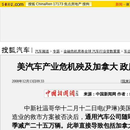
搜狐
ChinaRen
17173
焦点房地产
搜狗
新闻
-
体
汽车频道
>
专题
>
金融危机席卷全球 汽车行业变数重重
>
车
美汽车产业危机殃及加拿大 政
2008年12月13日09:33
[
我来
来源：中国新闻网 作者
中新社温哥华十二月十二日电(尹琳)美
造业的救市方案被否决后，
通用汽车公司随
季减产二十五万辆。此举直接导致包括加拿