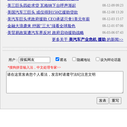
·
美三巨头四处求贷 瓦格纳下台呼声渐起
08-12-09 09:23
·
美国汽车三巨头 或仅得到150亿援助贷款
08-12-08 13:20
·
美汽车巨头求政府援助 CEO承诺只拿1美元年薪
08-12-03 15:17
·
金融大浪袭来 纾困"三大"须看全球脸色
08-12-01 07:06
·
美贸易政策遭汽车界反对 政府启动援助战略
06-03-06 07:43
更多关于
美汽车产业危机 援助
的新闻>>
用户：
匿名
隐藏地址
设为辩论话题
*搜狗拼音输入法，中文处理专家>>