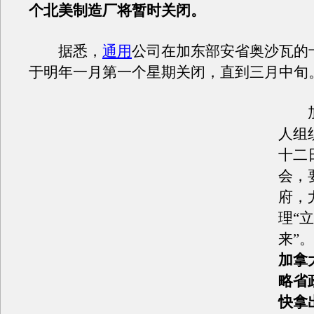
个北美制造厂将暂时关闭。
据悉，
通用
公司在加东部安省奥沙瓦的
于明年一月第一个星期关闭，直到三月中旬
加
人组
十二
会，
府，
理“
来”。
加拿
略省
快拿