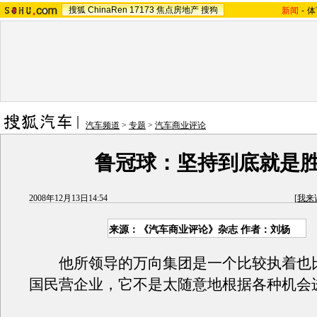
搜狐
ChinaRen
17173
焦点房地产
搜狗
新闻
-
体
汽车频道
>
专题
>
汽车商业评论
鲁冠球：坚持到底就是
2008年12月13日14:54
[
我来
来源：《汽车商业评论》杂志 作者：刘杨
他所领导的万向集团是一个比较执着也
国民营企业，它不是太随意地根据各种机会进行