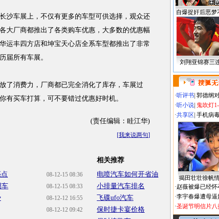
自爆捉奸后恶梦
沙车展上，不仅有更多的车型可供选择，观众还
各大厂商都推出了各类购车优惠，大多数的优惠幅
华运丰四方店和坤宝天心店全系车型都推出了非常
历届所有车展。
刘翔亚锦赛三
了消费力，厂商都已完全消化了库存，车展过
·
听评书
|
郭德纲
你有买车打算，可不要错过优惠好时机。
·
听小说
|
鬼吹灯1
·
共享区
|
手机病
(责任编辑：眭江华)
[
我来说两句
]
相关推荐
亮点
电喷汽车如何开省油
08-12-15 08:36
揭田壮壮徐帆
调车
小排量汽车排名
08-12-15 08:33
·
赵薇被爆已经怀
·
李宇春爆遭母逼
势
飞碟ufo汽车
08-12-12 16:55
·
圣诞节明信片八
保时捷卡宴价格
08-12-12 09:42