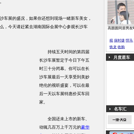
。
车展的盛况，如果你还想到现场一睹新车美女，
么，今天请赶紧去湖南国际会展中心参观长沙车
高圆圆同居男友
税
保时捷
悍马
铁龙
收购
持续五天时间的第四届
月度星车
长沙车展暂定于今日下午五
时三十分闭幕。你可以在长
沙车展最后一天享受到美妙
绝伦的视听盛宴，可以在最
后一天以车展特惠价买车回
家。
名车汇
全国还未上市的新车、
动辄几百万上千万元的
豪华