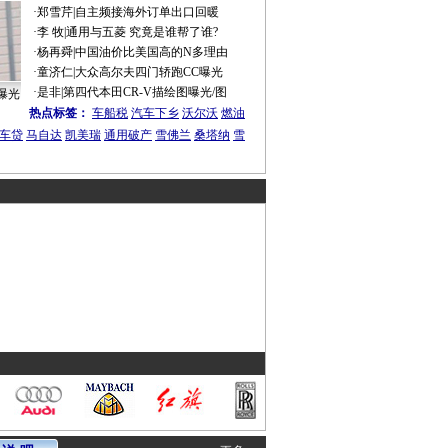
·
郑雪芹
|
自主频接海外订单出口回暖
·
李 牧
|
通用与五菱 究竟是谁帮了谁?
·
杨再舜
|
中国油价比美国高的N多理由
·
童济仁
|
大众高尔夫四门轿跑CC曝光
·
是非
|
第四代本田CR-V描绘图曝光/图
曝光
热点标签：
车船税
汽车下乡
沃尔沃
燃油
车贷
马自达
凯美瑞
通用破产
雪佛兰
桑塔纳
雪