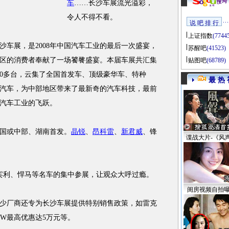
车
……长沙车展流光溢彩，
令人不得不看。
说 吧 排 行
上证指数
(7744
展，是2008年中国汽车工业的最后一次盛宴，
苏醒吧
(41523)
部地区的消费者奉献了一场饕餮盛宴。本届车展共汇集
贴图吧
(68789)
00多台，云集了全国首发车、顶级豪华车、特种
最 热 
汽车，为中部地区带来了最新奇的汽车科技，最前
汽车工业的飞跃。
国或中部、湖南首发。
晶锐
、
昂科雷
、
新君威
、锋
谍战大片-《风
、宾利、悍马等名车的集中参展，让观众大呼过瘾。
闺房视频自拍
厂商还专为长沙车展提供特别销售政策，如雷克
SW最高优惠达5万元等。