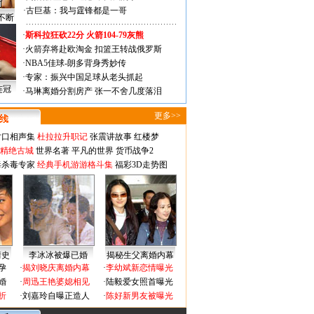
·
古巨基：我与霆锋都是一哥
不断
·
斯科拉狂砍22分 火箭104-79灰熊
·
火箭弃将赴欧淘金 扣篮王转战俄罗斯
·
NBA5佳球-朗多背身秀妙传
·
专家：振兴中国足球从老头抓起
连冠
·
马琳离婚分割房产 张一不舍几度落泪
更多>>
对口相声集
杜拉拉升职记
张震讲故事
红楼梦
-精绝古城
世界名著
平凡的世界
货币战争2
毒杀毒专家
经典手机游游格斗集
福彩3D走势图
情史
李冰冰被爆已婚
揭秘生父离婚内幕
孕
·
揭刘晓庆离婚内幕
·
李幼斌新恋情曝光
婚
·
周迅王艳婆媳相见
·
陆毅爱女照首曝光
折
·
刘嘉玲自曝正造人
·
陈好新男友被曝光