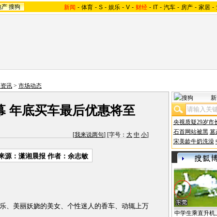
地产
搜狗
新闻
-
体育
-
S
-
娱乐
-
V
-
财经
-
IT
-
汽车
-
房产
-
家居
-
车资讯
>
市场动态
新
幕 年底买车最后优惠将至
央视质疑29岁市
石首网站被黑
篡
[
我来说两句
] [字号：
大
中
小
]
宋美龄牛奶洗澡
来源：潇湘晨报 作者：余志敏
、美丽妖娆的美女、个性迷人的香车、动辄上万
中学生乘直升机