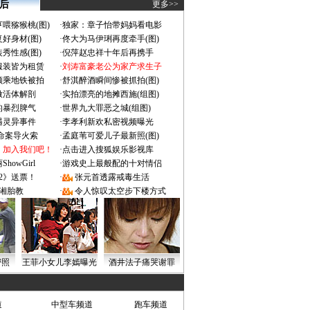
 后
更多>>
喂猕猴桃(图)
·
独家：章子怡带妈妈看电影
好身材(图)
·
佟大为马伊琍再度牵手(图)
秀性感(图)
·
倪萍赵忠祥十年后再携手
服装皆为租赁
·
刘涛富豪老公为家产求生子
颜乘地铁被拍
·
舒淇醉酒瞬间惨被抓拍(图)
做活体解剖
·
实拍漂亮的地摊西施(组图)
的暴烈脾气
·
世界九大罪恶之城(组图)
遇灵异事件
·
李孝利新欢私密视频曝光
成命案导火索
·
孟庭苇可爱儿子最新照(图)
：加入我们吧！
·
点击进入搜狐娱乐影视库
owGirl
·
游戏史上最般配的十对情侣
2》送票！
·
张元首透露戒毒生活
湘胎教
·
令人惊叹太空步下楼方式
密照
王菲小女儿李嫣曝光
酒井法子痛哭谢罪
道
中型车频道
跑车频道