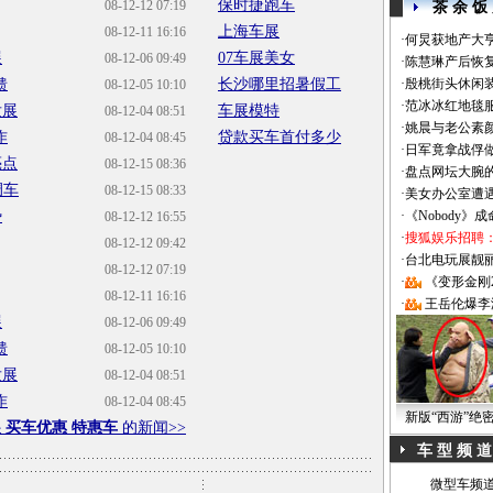
保时捷跑车
08-12-12 07:19
茶 余 饭
上海车展
08-12-11 16:16
·
何炅获地产大亨
展
07车展美女
08-12-06 09:49
·
陈慧琳产后恢复
馈
长沙哪里招暑假工
·
殷桃街头休闲装
08-12-05 10:10
·
范冰冰红地毯
发展
车展模特
08-12-04 08:51
·
姚晨与老公素
作
贷款买车首付多少
08-12-04 08:45
·
日军竟拿战俘
亮点
08-12-15 08:36
·
盘点网坛大腕
调车
08-12-15 08:33
·
美女办公室遭
势
·
《Nobody》
08-12-12 16:55
·
搜狐娱乐招聘
08-12-12 09:42
·
台北电玩展靓丽Sh
08-12-12 07:19
·
《变形金刚
08-12-11 16:16
·
王岳伦爆李
展
08-12-06 09:49
馈
08-12-05 10:10
发展
08-12-04 08:51
作
08-12-04 08:45
新版“西游”绝
 买车优惠 特惠车
的新闻>>
车 型 频 道
微型车频