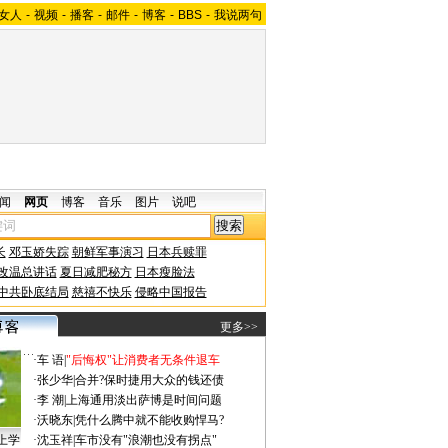
女人
-
视频
-
播客
-
邮件
-
博客
-
BBS
-
我说两句
闻
网页
博客
音乐
图片
说吧
长
邓玉娇失踪
朝鲜军事演习
日本兵赎罪
改温总讲话
夏日减肥秘方
日本瘦脸法
中共卧底结局
慈禧不快乐
侵略中国报告
更多>>
·
车 语
|
"后悔权"让消费者无条件退车
·
张少华
|
合并?保时捷用大众的钱还债
·
李 潮
|
上海通用淡出萨博是时间问题
·
沃晓东
|
凭什么腾中就不能收购悍马?
上学
·
沈玉祥
|
车市没有"浪潮也没有拐点"