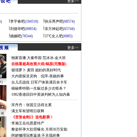
说 吧
更多>>
5)
李宇春吧
(104510)
快乐男声吧
(68574)
刘德华吧
(69854)
东方神起吧
(65744)
婚姻吧
(78544)
37℃女人吧
(6985)
视 频
更多>>
·
独家首播:大秦帝国
范冰冰-金大班
·
在线看超高收视大戏:
蜗居(完整版)
·
倔强萝卜
麦田
媳妇的美好时代
·
大内密探灵灵狗
倪萍-美丽的事
声》
·
台儿庄战役 日军尸体装满百余卡车
·
揭秘希特勒一生躲过多少次暗杀？
·
1982香港回归中英谈判鲜为人知内幕
·
宋丹丹：张国立活得太累
·
满文军有望明日获释
曝光
·
《变形金刚2》送电影票！
·
李湘王岳伦恩爱待产
·
黎姿怀孕大肚照曝光 月用30万安胎
·
阿娇懒理冠希返港:不关我的事