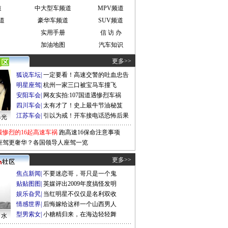
道
中大型车频道
MPV频道
道
豪华车频道
SUV频道
实用手册
信 访 办
加油地图
汽车知识
更多>>
狐说车坛
|
一定要看！高速交警的吐血忠告
明星座驾
|
杭州一家三口被宝马车撞飞
安阳车会
|
网友实拍:107国道遇惨烈车祸
四川车会
|
太有才了！史上最牛节油秘笈
江苏车会
|
引以为戒！开车接电话恐怖后果
曝光
最惨烈的16起高速车祸
跑高速16保命注意事项
座驾更奢华？各国领导人座驾一览
更多>>
焦点新闻
|
不要迷恋哥，哥只是一个鬼
贴贴图图
|
英媒评出2009年度搞怪发明
娱乐旮旯
|
当红明星不仅仅是名利双收
情感世界
|
后悔嫁给这样一个山西男人
型男索女
|
小糖精归来，在海边轻轻舞
口水