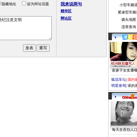
隐藏地址
设为辩论话题
我来说两句
小型车频
精华区
紧凑型车频
辩论区
摄头地图
违章查询
富家子女友遭
狐说车坛
|
国内
明星座驾
|
谁的
每天在吞别人