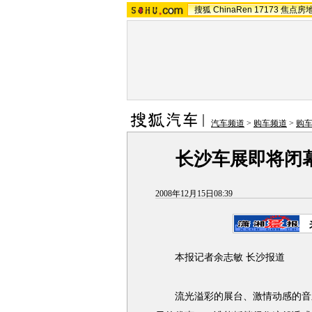
搜狐
ChinaRen
17173
焦点房
汽车频道
>
购车频道
>
购
长沙车展即将闭
2008年12月15日08:39
本报记者余志敏 长沙报道
流光溢彩的展台、激情动感的音乐