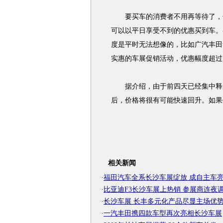
要买车的消费者不用再等待了，长
可以以平日享受不到的优惠买到车。
度是平时无法想像的，比如广汽丰田
实惠的车展促销活动，优惠幅度超过
据介绍，由于前四天已经集中释放
后，价格将很有可能快速回升。如果
相关新闻
·
福田汽车全系长沙车展绽放 成自主车
·
比亚迪F3长沙车展上热销 参展商连夜
·
长沙车展 长丰多元化产品尽显主场优
·
一汽丰田携四款车型再次亮相长沙车展