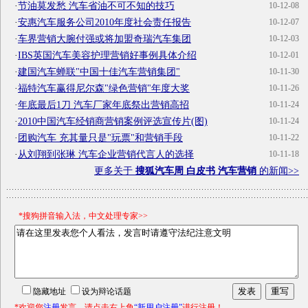
·
节油莫发愁 汽车省油不可不知的技巧
10-12-08
·
安惠汽车服务公司2010年度社会责任报告
10-12-07
·
车界营销大腕付强或将加盟奇瑞汽车集团
10-12-03
·
IBS英国汽车美容护理营销好事例具体介绍
10-12-01
·
建国汽车蝉联"中国十佳汽车营销集团"
10-11-30
·
福特汽车赢得尼尔森"绿色营销"年度大奖
10-11-26
·
年底最后1刀 汽车厂家年底祭出营销高招
10-11-24
·
2010中国汽车经销商营销案例评选宣传片(图)
10-11-24
·
团购汽车 充其量只是"玩票"和营销手段
10-11-22
·
从刘翔到张琳 汽车企业营销代言人的选择
10-11-18
更多关于
搜狐汽车周 白皮书 汽车营销
的新闻>>
*搜狗拼音输入法，中文处理专家>>
隐藏地址
设为辩论话题
*欢迎您
注册
发言。请点击右上角
“新用户注册”
进行注册！