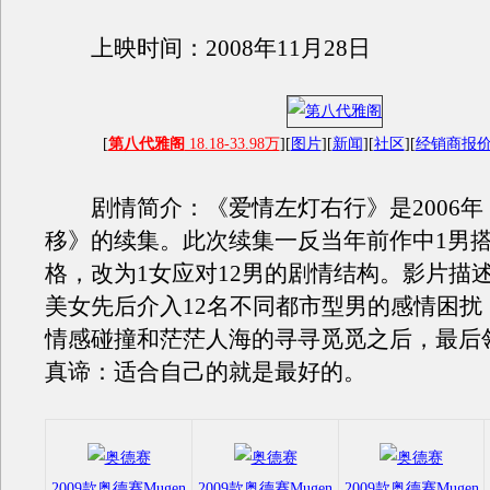
上映时间：2008年11月28日
[
第八代雅阁
18.18-33.98万
][
图片
][
新闻
][
社区
][
经销商报
剧情简介：《爱情左灯右行》是2006年
移》的续集。此次续集一反当年前作中1男搭
格，改为1女应对12男的剧情结构。影片描
美女先后介入12名不同都市型男的感情困扰
情感碰撞和茫茫人海的寻寻觅觅之后，最后
真谛：适合自己的就是最好的。
2009款奥德赛Mugen
2009款奥德赛Mugen
2009款奥德赛Mugen