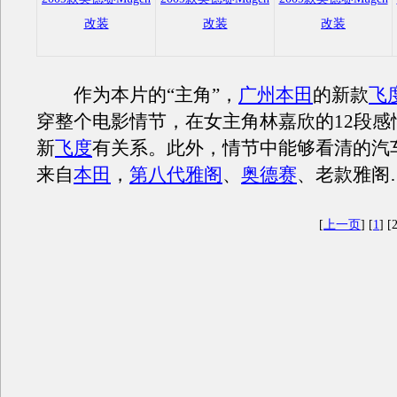
改装
改装
改装
作为本片的“主角”，
广州本田
的新款
飞
穿整个电影情节，在女主角林嘉欣的12段感
新
飞度
有关系。此外，情节中能够看清的汽
来自
本田
，
第八代雅阁
、
奥德赛
、老款雅阁
[
上一页
] [
1
] [2