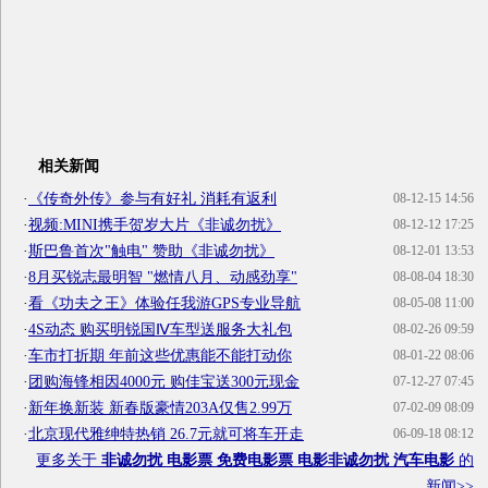
相关新闻
·
《传奇外传》参与有好礼 消耗有返利
08-12-15 14:56
·
视频:MINI携手贺岁大片《非诚勿扰》
08-12-12 17:25
·
斯巴鲁首次"触电" 赞助《非诚勿扰》
08-12-01 13:53
·
8月买锐志最明智 "燃情八月、动感劲享"
08-08-04 18:30
·
看《功夫之王》体验任我游GPS专业导航
08-05-08 11:00
·
4S动态 购买明锐国Ⅳ车型送服务大礼包
08-02-26 09:59
·
车市打折期 年前这些优惠能不能打动你
08-01-22 08:06
·
团购海锋相因4000元 购佳宝送300元现金
07-12-27 07:45
·
新年换新装 新春版豪情203A仅售2.99万
07-02-09 08:09
·
北京现代雅绅特热销 26.7元就可将车开走
06-09-18 08:12
更多关于
非诚勿扰 电影票 免费电影票 电影非诚勿扰 汽车电影
的
新闻>>