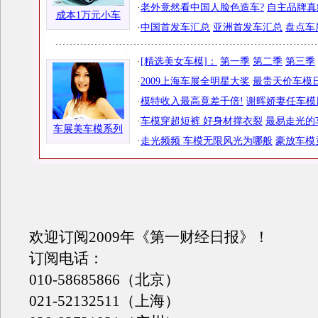
·
老外竟然看中国人脸色造车?
自主品牌真
成本1万元小车
·
中国首发车汇总
亚洲首发车汇总
盘点车
·
[精选美女车模]：
第一季
第二季
第三季
·
2009上海车展全明星大奖
最贵天价车模日
·
模特收入最高竟差千倍!
谢晖娇妻任车模
·
车模穿超短裤 好身材撑衣裂
最易走光的
车展美车模系列
·
走光频频 车模无限风光为哪般
豪放车模
欢迎订阅2009年《第一财经日报》！
订阅电话：
010-58685866（北京）
021-52132511（上海）