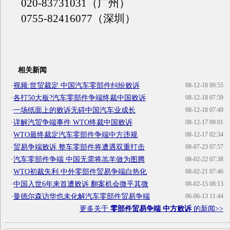
020-83731031（广州）
0755-82416077（深圳）
相关新闻
·
视频:世贸裁定 中国汽车零部件纠纷败诉
08-12-18 09:55
·
各打50大板?汽车零部件争端终裁中国败诉
08-12-18 07:59
·
一场纸面上的败诉无碍中国汽车业成长
08-12-18 07:49
·
详解汽贸争端事件 WTO终裁中国败诉
08-12-17 09:01
·
WTO最终裁定汽车零部件争端中方违规
08-12-17 02:34
·
贸易争端败诉 整车零部件将遭遇双重打击
08-07-23 07:57
·
汽车零部件争端 中国无需将羔羊做为图腾
08-02-22 07:38
·
WTO初裁失利 中外零部件贸易争端白热化
08-02-21 07:46
·
中国入世6年来首遭败诉 翻案机会微乎其微
08-02-15 08:13
·
曼德尔森访华也未化解汽车零部件贸易争端
06-06-13 11:44
更多关于
零部件贸易争端 中方败诉
的新闻>>