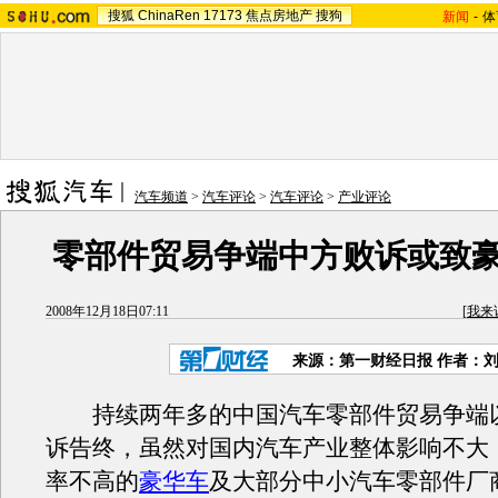
搜狐
ChinaRen
17173
焦点房地产
搜狗
新闻
-
体
汽车频道
>
汽车评论
>
汽车评论
>
产业评论
零部件贸易争端中方败诉或致
2008年12月18日07:11
[
我来
来源：第一财经日报 作者：
持续两年多的中国汽车零部件贸易争端
诉告终，虽然对国内汽车产业整体影响不大
率不高的
豪华车
及大部分中小汽车零部件厂