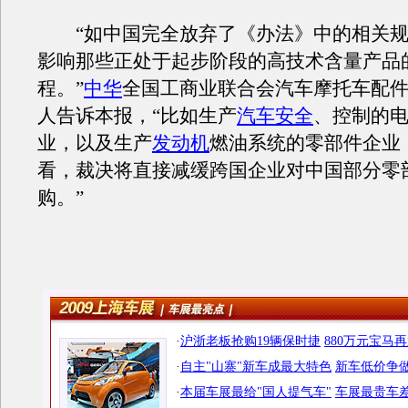
“如中国完全放弃了《办法》中的相关规
影响那些正处于起步阶段的高技术含量产品
程。”
中华
全国工商业联合会汽车摩托车配
人告诉本报，“比如生产
汽车安全
、控制的
业，以及生产
发动机
燃油系统的零部件企业
看，裁决将直接减缓跨国企业对中国部分零
购。”
·
沪浙老板抢购19辆保时捷
880万元宝马
·
自主"山寨"新车成最大特色
新车低价争做
·
本届车展最给"国人提气车"
车展最贵车差