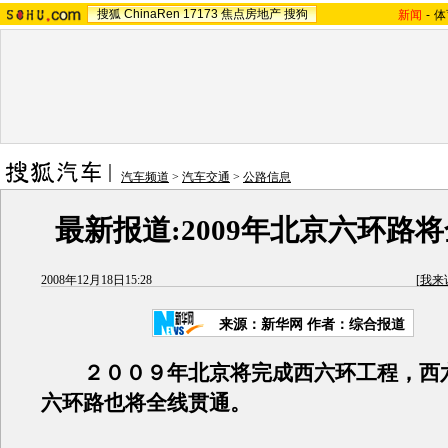
搜狐
ChinaRen
17173
焦点房地产
搜狗
新闻
-
体
汽车频道
>
汽车交通
>
公路信息
最新报道:2009年北京六环路
2008年12月18日15:28
[
我来
来源：新华网 作者：综合报道
２００９年北京将完成西六环工程，西
六环路也将全线贯通。