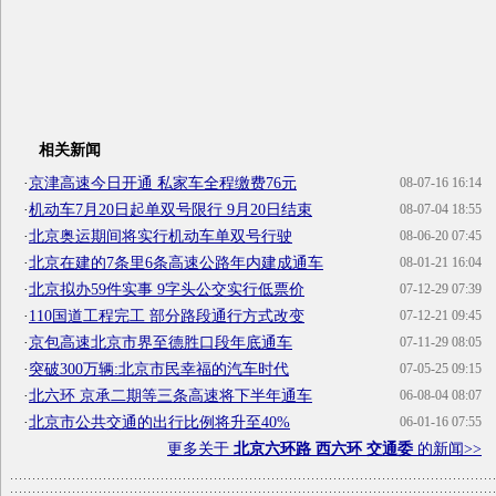
相关新闻
·
京津高速今日开通 私家车全程缴费76元
08-07-16 16:14
·
机动车7月20日起单双号限行 9月20日结束
08-07-04 18:55
·
北京奥运期间将实行机动车单双号行驶
08-06-20 07:45
·
北京在建的7条里6条高速公路年内建成通车
08-01-21 16:04
·
北京拟办59件实事 9字头公交实行低票价
07-12-29 07:39
·
110国道工程完工 部分路段通行方式改变
07-12-21 09:45
·
京包高速北京市界至德胜口段年底通车
07-11-29 08:05
·
突破300万辆:北京市民幸福的汽车时代
07-05-25 09:15
·
北六环 京承二期等三条高速将下半年通车
06-08-04 08:07
·
北京市公共交通的出行比例将升至40%
06-01-16 07:55
更多关于
北京六环路 西六环 交通委
的新闻>>