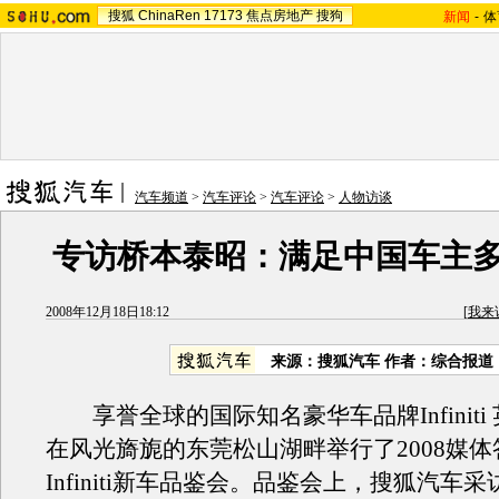
搜狐
ChinaRen
17173
焦点房地产
搜狗
新闻
-
体
汽车频道
>
汽车评论
>
汽车评论
>
人物访谈
专访桥本泰昭：满足中国车主
2008年12月18日18:12
[
我来
来源：搜狐汽车 作者：综合报道
享誉全球的国际知名豪华车品牌Infiniti
在风光旖旎的东莞松山湖畔举行了2008媒
Infiniti新车品鉴会。品鉴会上，搜狐汽车