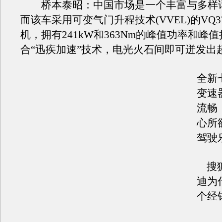
桥本泰昭：中国市场是一个丰富与多样
而该车采用可变气门升程技术(VVEL)的VQ37
机，拥有241kW和363Nm的峰值功率和峰
合“迅疾加速”技术，电光火石间即可迸发出
全新
变速
流畅
心所
驾驶
搜狐
迪为
个经