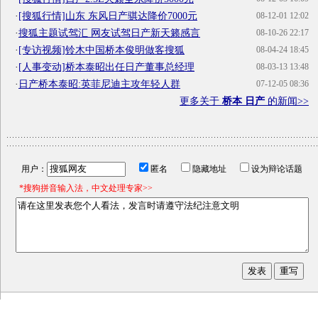
·
[搜狐行情]山东 东风日产骐达降价7000元
08-12-01 12:02
·
搜狐主题试驾汇 网友试驾日产新天籁感言
08-10-26 22:17
·
[专访视频]铃木中国桥本俊明做客搜狐
08-04-24 18:45
·
[人事变动]桥本泰昭出任日产董事总经理
08-03-13 13:48
·
日产桥本泰昭:英菲尼迪主攻年轻人群
07-12-05 08:36
更多关于
桥本 日产
的新闻>>
用户：
匿名
隐藏地址
设为辩论话题
*搜狗拼音输入法，中文处理专家>>