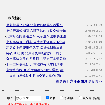
相关新闻
·
最新报道:2009年北京六环路将全线通车
08-12-18 15:28
·
奥运开幕式期间 六环路以内道路交管措施
08-08-06 08:31
·
北京阜石路西段通车 六车道为城市快速路
08-07-27 10:14
·
京包高速今日通车 全线贯通还差6.66公里
08-07-26 10:03
·
高速路上怎能想停就停 路线规划很重要
08-03-19 08:10
·
突破300万辆:北京市民幸福的汽车时代
07-05-25 09:15
·
全市高速公路秩序整顿 六环京石车道限速
06-12-12 07:47
·
十一五环保规划 北京拟征收汽车排污费
06-11-30 08:41
·
京津冀方圆500公里将建3小时交通圈(图)
06-10-09 11:58
·
北京市11座规划中新城交通大盘点(图)
06-10-09 09:41
更多关于
六环路 规划
的新闻>>
用户：
匿名
隐藏地址
设为辩论话题
*搜狗拼音输入法，中文处理专家>>