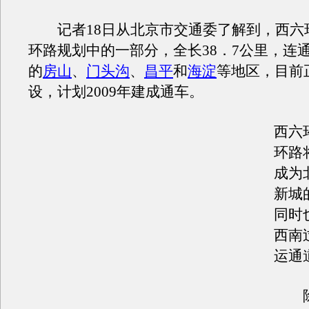
记者18日从北京市交通委了解到，西六
环路规划中的一部分，全长38．7公里，连
的
房山
、
门头沟
、
昌平
和
海淀
等地区，目前
设，计划2009年建成通车。
西六
环路
成为
新城
同时
西南
运通
除