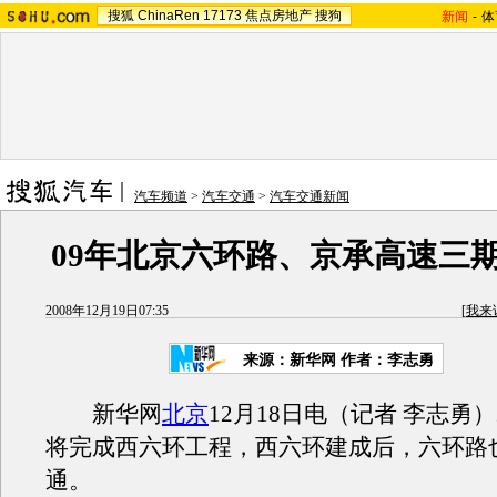
搜狐
ChinaRen
17173
焦点房地产
搜狗
新闻
-
体
汽车频道
>
汽车交通
>
汽车交通新闻
09年北京六环路、京承高速三
2008年12月19日07:35
[
我来
来源：新华网 作者：李志勇
新华网
北京
12月18日电（记者 李志勇）
将完成西六环工程，西六环建成后，六环路
通。