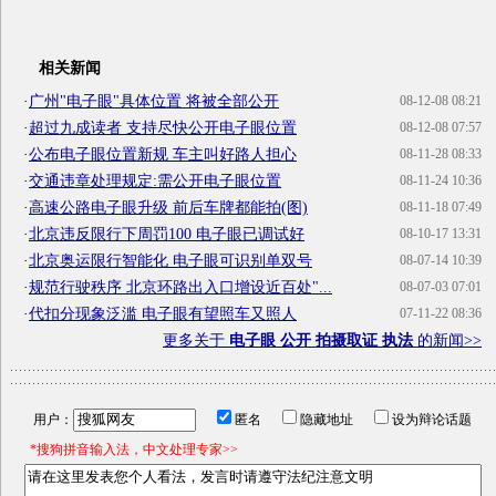
相关新闻
·
广州"电子眼"具体位置 将被全部公开
08-12-08 08:21
·
超过九成读者 支持尽快公开电子眼位置
08-12-08 07:57
·
公布电子眼位置新规 车主叫好路人担心
08-11-28 08:33
·
交通违章处理规定:需公开电子眼位置
08-11-24 10:36
·
高速公路电子眼升级 前后车牌都能拍(图)
08-11-18 07:49
·
北京违反限行下周罚100 电子眼已调试好
08-10-17 13:31
·
北京奥运限行智能化 电子眼可识别单双号
08-07-14 10:39
·
规范行驶秩序 北京环路出入口增设近百处"...
08-07-03 07:01
·
代扣分现象泛滥 电子眼有望照车又照人
07-11-22 08:36
更多关于
电子眼 公开 拍摄取证 执法
的新闻>>
用户：
匿名
隐藏地址
设为辩论话题
*搜狗拼音输入法，中文处理专家>>