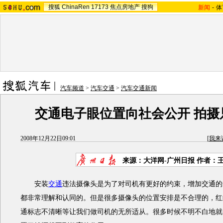
搜狐
ChinaRen
17173
焦点房地产
搜狗
新闻
-
体
汽车频道
>
汽车交通
>
汽车交通新闻
交通电子眼位置向社会公开 拍摄
2008年12月22日09:01
[
我来
来源：大洋网-广州日报 作者：
安装
交通
违法摄像头是为了对司机有更好的约束，增加交通的
都非常理解和认同的。但是很多摄像头的位置安排是不合理的，红
通标志不清晰等让我们做司机的无所适从。很多时候不明不白地就