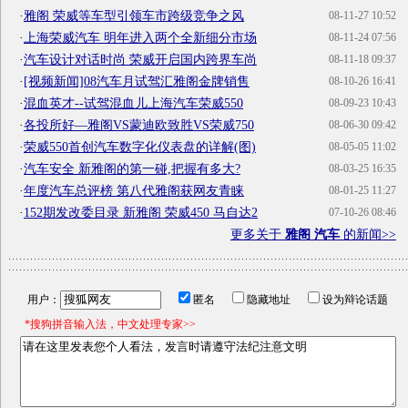
·
雅阁 荣威等车型引领车市跨级竞争之风
08-11-27 10:52
·
上海荣威汽车 明年进入两个全新细分市场
08-11-24 07:56
·
汽车设计对话时尚 荣威开启国内跨界车尚
08-11-18 09:37
·
[视频新闻]08汽车月试驾汇雅阁金牌销售
08-10-26 16:41
·
混血英才--试驾混血儿上海汽车荣威550
08-09-23 10:43
·
各投所好—雅阁VS蒙迪欧致胜VS荣威750
08-06-30 09:42
·
荣威550首创汽车数字化仪表盘的详解(图)
08-05-05 11:02
·
汽车安全 新雅阁的第一碰,把握有多大?
08-03-25 16:35
·
年度汽车总评榜 第八代雅阁获网友青睐
08-01-25 11:27
·
152期发改委目录 新雅阁 荣威450 马自达2
07-10-26 08:46
更多关于
雅阁 汽车
的新闻>>
用户：
匿名
隐藏地址
设为辩论话题
*搜狗拼音输入法，中文处理专家>>