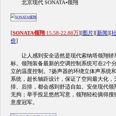
北京现代 SONATA•领翔
[
SONATA领翔
15.58-22.88万
][
图片
][
新闻
][
价
]
让人感到安全适然是现代索纳塔领翔轿
标。领翔装备最新的空调控制系统可在2个
立的温度控制。7扬声器的环绕立体声系统和D
系统，超长轴距设计，保证了空间最大化，
排、后排，都会感到舒适自如。安坐现代领
无拘；举手投足悠然写意，领翔轻松摘得搜
意度冠军。