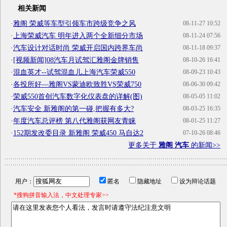
相关新闻
·
雅阁 荣威等车型引领车市跨级竞争之风
08-11-27 10:52
·
上海荣威汽车 明年进入两个全新细分市场
08-11-24 07:56
·
汽车设计对话时尚 荣威开启国内跨界车尚
08-11-18 09:37
·
[视频新闻]08汽车月试驾汇雅阁金牌销售
08-10-26 16:41
·
混血英才--试驾混血儿上海汽车荣威550
08-09-23 10:43
·
各投所好—雅阁VS蒙迪欧致胜VS荣威750
08-06-30 09:42
·
荣威550首创汽车数字化仪表盘的详解(图)
08-05-05 11:02
·
汽车安全 新雅阁的第一碰,把握有多大?
08-03-25 16:35
·
年度汽车总评榜 第八代雅阁获网友青睐
08-01-25 11:27
·
152期发改委目录 新雅阁 荣威450 马自达2
07-10-26 08:46
更多关于
雅阁 汽车
的新闻>>
用户：
匿名
隐藏地址
设为辩论话题
*搜狗拼音输入法，中文处理专家>>